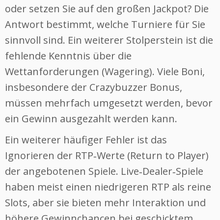
oder setzen Sie auf den großen Jackpot? Die
Antwort bestimmt, welche Turniere für Sie
sinnvoll sind. Ein weiterer Stolperstein ist die
fehlende Kenntnis über die
Wettanforderungen (Wagering). Viele Boni,
insbesondere der Crazybuzzer Bonus,
müssen mehrfach umgesetzt werden, bevor
ein Gewinn ausgezahlt werden kann.
Ein weiterer häufiger Fehler ist das
Ignorieren der RTP‑Werte (Return to Player)
der angebotenen Spiele. Live‑Dealer‑Spiele
haben meist einen niedrigeren RTP als reine
Slots, aber sie bieten mehr Interaktion und
höhere Gewinnchancen bei geschicktem