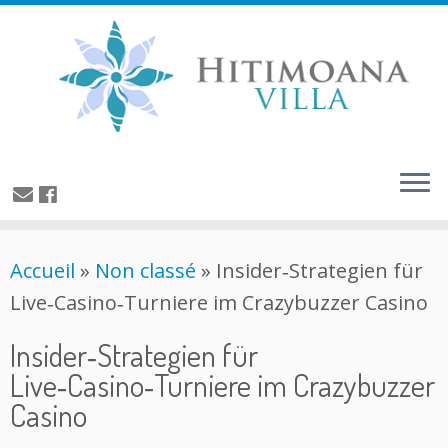
Accueil
»
Non classé
»
Insider‑Strategien für
Live‑Casino‑Turniere im Crazybuzzer Casino
Insider‑Strategien für
Live‑Casino‑Turniere im Crazybuzzer
Casino