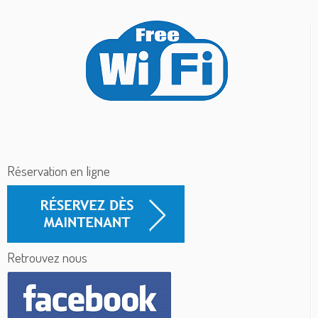
Réservation en ligne
Retrouvez nous