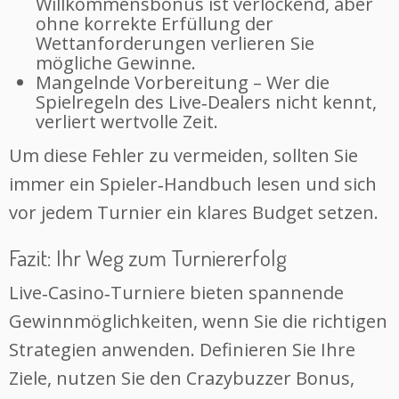
Willkommensbonus ist verlockend, aber
ohne korrekte Erfüllung der
Wettanforderungen verlieren Sie
mögliche Gewinne.
Mangelnde Vorbereitung – Wer die
Spielregeln des Live‑Dealers nicht kennt,
verliert wertvolle Zeit.
Um diese Fehler zu vermeiden, sollten Sie
immer ein Spieler‑Handbuch lesen und sich
vor jedem Turnier ein klares Budget setzen.
Fazit: Ihr Weg zum Turniererfolg
Live‑Casino‑Turniere bieten spannende
Gewinnmöglichkeiten, wenn Sie die richtigen
Strategien anwenden. Definieren Sie Ihre
Ziele, nutzen Sie den Crazybuzzer Bonus,