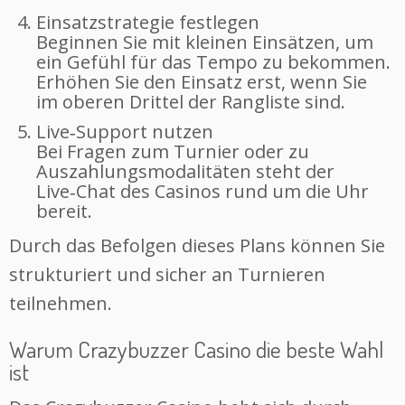
Einsatzstrategie festlegen
Beginnen Sie mit kleinen Einsätzen, um
ein Gefühl für das Tempo zu bekommen.
Erhöhen Sie den Einsatz erst, wenn Sie
im oberen Drittel der Rangliste sind.
Live‑Support nutzen
Bei Fragen zum Turnier oder zu
Auszahlungsmodalitäten steht der
Live‑Chat des Casinos rund um die Uhr
bereit.
Durch das Befolgen dieses Plans können Sie
strukturiert und sicher an Turnieren
teilnehmen.
Warum Crazybuzzer Casino die beste Wahl
ist