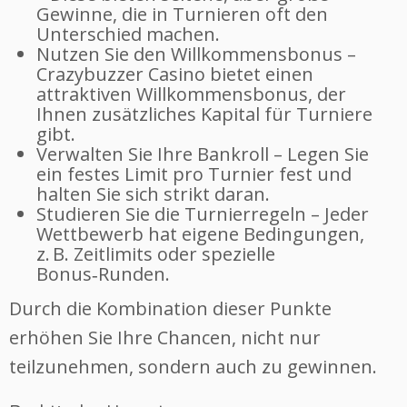
Gewinne, die in Turnieren oft den
Unterschied machen.
Nutzen Sie den Willkommensbonus –
Crazybuzzer Casino bietet einen
attraktiven Willkommensbonus, der
Ihnen zusätzliches Kapital für Turniere
gibt.
Verwalten Sie Ihre Bankroll – Legen Sie
ein festes Limit pro Turnier fest und
halten Sie sich strikt daran.
Studieren Sie die Turnierregeln – Jeder
Wettbewerb hat eigene Bedingungen,
z. B. Zeitlimits oder spezielle
Bonus‑Runden.
Durch die Kombination dieser Punkte
erhöhen Sie Ihre Chancen, nicht nur
teilzunehmen, sondern auch zu gewinnen.