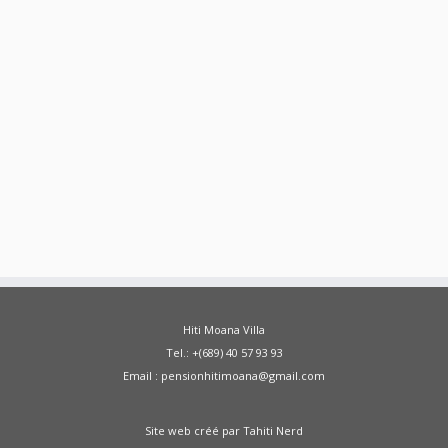
Hiti Moana Villa
Tel.: +(689) 40 57 93 93
Email : pensionhitimoana@gmail.com
Site web créé par
Tahiti Nerd