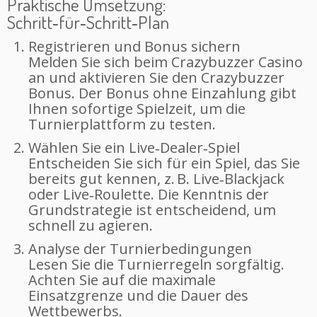
Praktische Umsetzung:
Schritt‑für‑Schritt‑Plan
Registrieren und Bonus sichern
Melden Sie sich beim Crazybuzzer Casino
an und aktivieren Sie den Crazybuzzer
Bonus. Der Bonus ohne Einzahlung gibt
Ihnen sofortige Spielzeit, um die
Turnierplattform zu testen.
Wählen Sie ein Live‑Dealer‑Spiel
Entscheiden Sie sich für ein Spiel, das Sie
bereits gut kennen, z. B. Live‑Blackjack
oder Live‑Roulette. Die Kenntnis der
Grundstrategie ist entscheidend, um
schnell zu agieren.
Analyse der Turnierbedingungen
Lesen Sie die Turnierregeln sorgfältig.
Achten Sie auf die maximale
Einsatzgrenze und die Dauer des
Wettbewerbs.