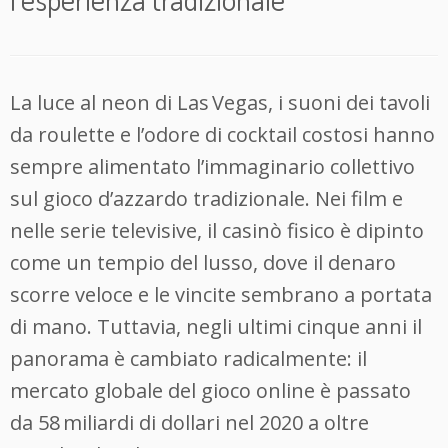
La luce al neon di Las Vegas, i suoni dei tavoli
da roulette e l’odore di cocktail costosi hanno
sempre alimentato l’immaginario collettivo
sul gioco d’azzardo tradizionale. Nei film e
nelle serie televisive, il casinò fisico è dipinto
come un tempio del lusso, dove il denaro
scorre veloce e le vincite sembrano a portata
di mano. Tuttavia, negli ultimi cinque anni il
panorama è cambiato radicalmente: il
mercato globale del gioco online è passato
da 58 miliardi di dollari nel 2020 a oltre