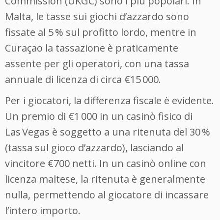
Commission (UKGC) sono i più popolari. In
Malta, le tasse sui giochi d’azzardo sono
fissate al 5 % sul profitto lordo, mentre in
Curaçao la tassazione è praticamente
assente per gli operatori, con una tassa
annuale di licenza di circa €15 000.
Per i giocatori, la differenza fiscale è evidente.
Un premio di €1 000 in un casinò fisico di
Las Vegas è soggetto a una ritenuta del 30 %
(tassa sul gioco d’azzardo), lasciando al
vincitore €700 netti. In un casinò online con
licenza maltese, la ritenuta è generalmente
nulla, permettendo al giocatore di incassare
l’intero importo.