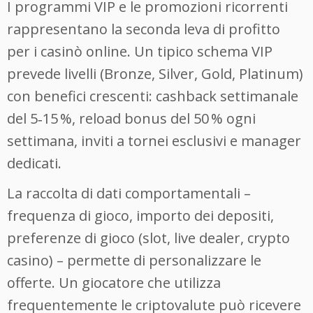
I programmi VIP e le promozioni ricorrenti
rappresentano la seconda leva di profitto
per i casinò online. Un tipico schema VIP
prevede livelli (Bronze, Silver, Gold, Platinum)
con benefici crescenti: cashback settimanale
del 5‑15 %, reload bonus del 50 % ogni
settimana, inviti a tornei esclusivi e manager
dedicati.
La raccolta di dati comportamentali –
frequenza di gioco, importo dei depositi,
preferenze di gioco (slot, live dealer, crypto
casino) – permette di personalizzare le
offerte. Un giocatore che utilizza
frequentemente le criptovalute può ricevere