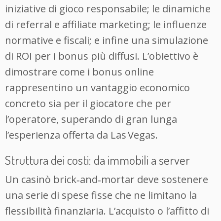
iniziative di gioco responsabile; le dinamiche
di referral e affiliate marketing; le influenze
normative e fiscali; e infine una simulazione
di ROI per i bonus più diffusi. L’obiettivo è
dimostrare come i bonus online
rappresentino un vantaggio economico
concreto sia per il giocatore che per
l’operatore, superando di gran lunga
l’esperienza offerta da Las Vegas.
Struttura dei costi: da immobili a server
Un casinò brick‑and‑mortar deve sostenere
una serie di spese fisse che ne limitano la
flessibilità finanziaria. L’acquisto o l’affitto di