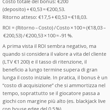
Costo totale del bonus: €200
(deposito) + €0,53 ≈ €200,53.
Ritorno atteso: €17,5 + €0,53 ≈ €18,03.
ROI = (Ritorno – Costo) / Costo × 100 ≈ (€18,03 –
€200,53) / €200,53 × 100 ≈ ‑91 %.
A prima vista il ROI sembra negativo, ma
quando si considera il valore a vita del cliente
(LTV €1 200) e il tasso di ritenzione, il
beneficio a lungo termine supera di gran
lunga il costo iniziale. In pratica, il bonus è un
“costo di acquisizione” che si ammortizza nel
tempo, soprattutto se il giocatore passa a
giochi con margine più alto (es. blackjack live
con house edge del 0,5 %).