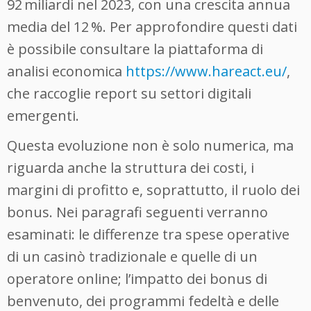
92 miliardi nel 2023, con una crescita annua
media del 12 %. Per approfondire questi dati
è possibile consultare la piattaforma di
analisi economica
https://www.hareact.eu/
,
che raccoglie report su settori digitali
emergenti.
Questa evoluzione non è solo numerica, ma
riguarda anche la struttura dei costi, i
margini di profitto e, soprattutto, il ruolo dei
bonus. Nei paragrafi seguenti verranno
esaminati: le differenze tra spese operative
di un casinò tradizionale e quelle di un
operatore online; l’impatto dei bonus di
benvenuto, dei programmi fedeltà e delle