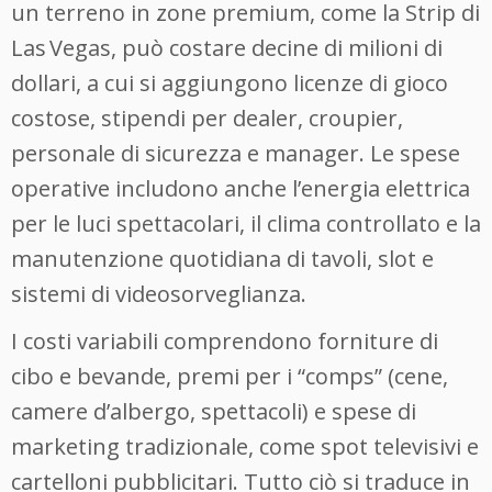
un terreno in zone premium, come la Strip di
Las Vegas, può costare decine di milioni di
dollari, a cui si aggiungono licenze di gioco
costose, stipendi per dealer, croupier,
personale di sicurezza e manager. Le spese
operative includono anche l’energia elettrica
per le luci spettacolari, il clima controllato e la
manutenzione quotidiana di tavoli, slot e
sistemi di videosorveglianza.
I costi variabili comprendono forniture di
cibo e bevande, premi per i “comps” (cene,
camere d’albergo, spettacoli) e spese di
marketing tradizionale, come spot televisivi e
cartelloni pubblicitari. Tutto ciò si traduce in