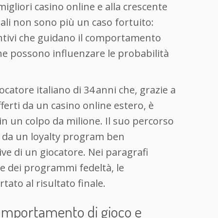
igliori casino online e alla crescente
ali non sono più un caso fortuito:
ncentivi che guidano il comportamento
ne possono influenzare le probabilità
ocatore italiano di 34 anni che, grazie a
offerti da un casino online estero, è
n un colpo da milione. Il suo percorso
 da un loyalty program ben
ve di un giocatore. Nei paragrafi
he dei programmi fedeltà, le
tato al risultato finale.
, comportamento di gioco e