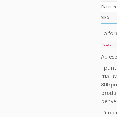
Platinum
VIP 5
La for
Punti = 
Ad ese
I punt
ma i c
800 pu
produr
benve
L’impa