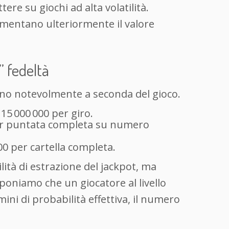
ere su giochi ad alta volatilità.
aumentano ulteriormente il valore
” fedeltà
iano notevolmente a seconda del gioco.
15 000 000 per giro.
per puntata completa su numero
00 per cartella completa.
lità di estrazione del jackpot, ma
poniamo che un giocatore al livello
rmini di probabilità effettiva, il numero