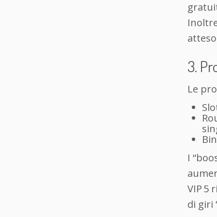
gratui
Inoltr
atteso
3. Pr
Le pro
Slo
Rou
sin
Bin
I “boo
aument
VIP 5 r
di giri