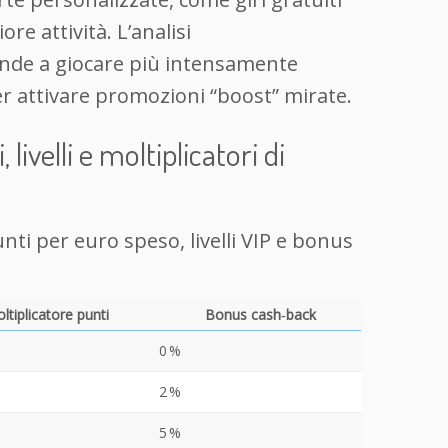
re attività. L’analisi
nde a giocare più intensamente
per attivare promozioni “boost” mirate.
ivelli e moltiplicatori di
nti per euro speso, livelli VIP e bonus
ltiplicatore punti
Bonus cash‑back
0 %
2 %
5 %