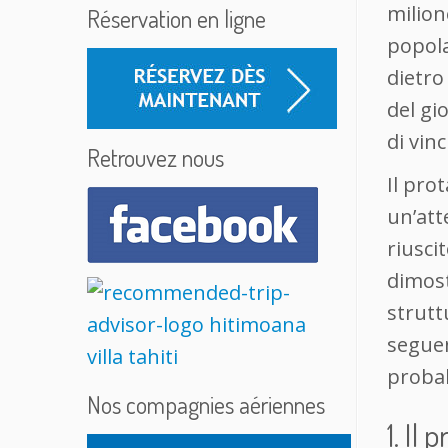
milion
Réservation en ligne
popola
dietro
del gi
di vin
Retrouvez nous
Il pro
un’atte
riusci
dimos
strutt
seguen
probab
Nos compagnies aériennes
1. Il