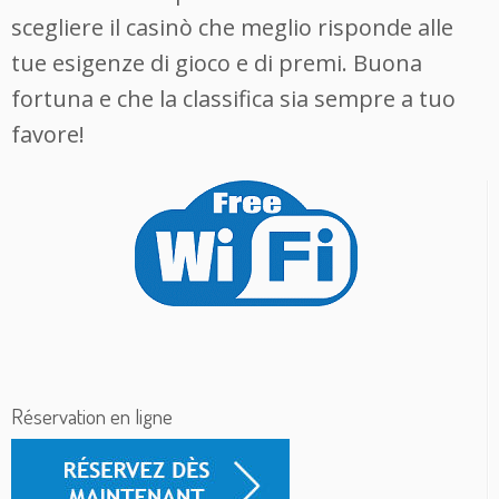
scegliere il casinò che meglio risponde alle
tue esigenze di gioco e di premi. Buona
fortuna e che la classifica sia sempre a tuo
favore!
Réservation en ligne