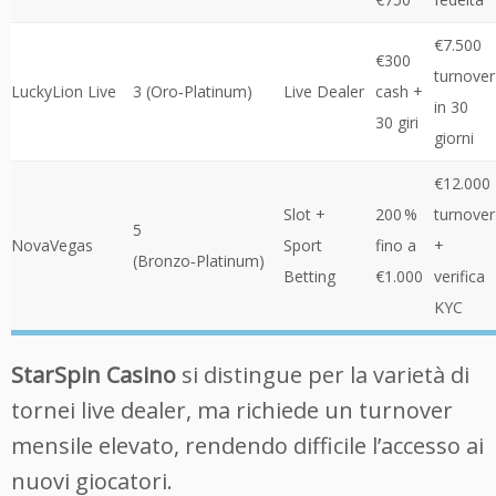
€7.500
€300
turnover
LuckyLion Live
3 (Oro‑Platinum)
Live Dealer
cash +
in 30
30 giri
giorni
€12.000
Slot +
200 %
turnover
5
NovaVegas
Sport
fino a
+
(Bronzo‑Platinum)
Betting
€1.000
verifica
KYC
StarSpin Casino
si distingue per la varietà di
tornei live dealer, ma richiede un turnover
mensile elevato, rendendo difficile l’accesso ai
nuovi giocatori.