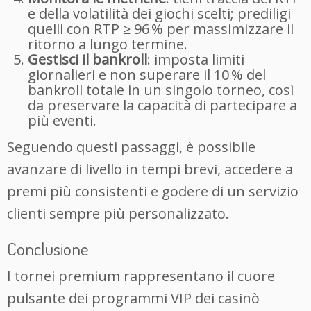
e della volatilità dei giochi scelti; prediligi
quelli con RTP ≥ 96 % per massimizzare il
ritorno a lungo termine.
Gestisci il bankroll
: imposta limiti
giornalieri e non superare il 10 % del
bankroll totale in un singolo torneo, così
da preservare la capacità di partecipare a
più eventi.
Seguendo questi passaggi, è possibile
avanzare di livello in tempi brevi, accedere a
premi più consistenti e godere di un servizio
clienti sempre più personalizzato.
Conclusione
I tornei premium rappresentano il cuore
pulsante dei programmi VIP dei casinò