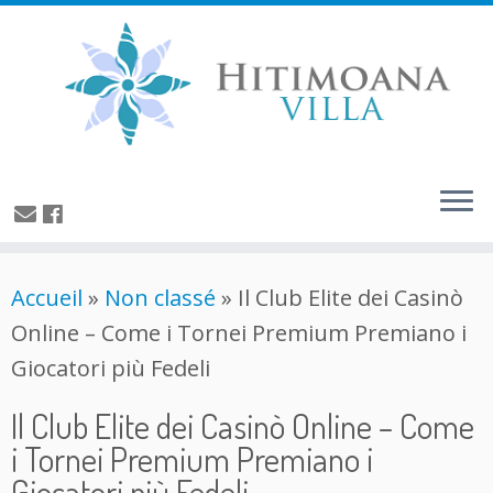
Accueil
»
Non classé
»
Il Club Elite dei Casinò
Online – Come i Tornei Premium Premiano i
Giocatori più Fedeli
Il Club Elite dei Casinò Online – Come
i Tornei Premium Premiano i
Giocatori più Fedeli