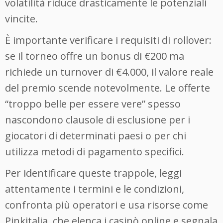
volatilità riduce drasticamente le potenziali
vincite.
È importante verificare i requisiti di rollover:
se il torneo offre un bonus di €200 ma
richiede un turnover di €4.000, il valore reale
del premio scende notevolmente. Le offerte
“troppo belle per essere vere” spesso
nascondono clausole di esclusione per i
giocatori di determinati paesi o per chi
utilizza metodi di pagamento specifici.
Per identificare queste trappole, leggi
attentamente i termini e le condizioni,
confronta più operatori e usa risorse come
Pinkitalia, che elenca i casinò online e segnala