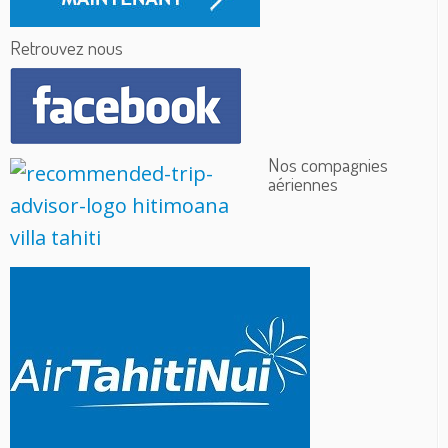
Retrouvez nous
Nos compagnies
aériennes