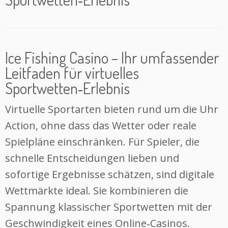
Ice Fishing Casino – Ihr umfassender
Leitfaden für virtuelles
Sportwetten‑Erlebnis
Virtuelle Sportarten bieten rund um die Uhr
Action, ohne dass das Wetter oder reale
Spielpläne einschränken. Für Spieler, die
schnelle Entscheidungen lieben und
sofortige Ergebnisse schätzen, sind digitale
Wettmärkte ideal. Sie kombinieren die
Spannung klassischer Sportwetten mit der
Geschwindigkeit eines Online‑Casinos.