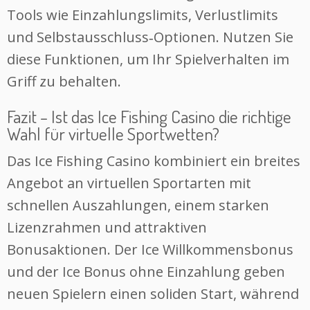
Tools wie Einzahlungslimits, Verlustlimits
und Selbstausschluss‑Optionen. Nutzen Sie
diese Funktionen, um Ihr Spielverhalten im
Griff zu behalten.
Fazit – Ist das Ice Fishing Casino die richtige
Wahl für virtuelle Sportwetten?
Das Ice Fishing Casino kombiniert ein breites
Angebot an virtuellen Sportarten mit
schnellen Auszahlungen, einem starken
Lizenzrahmen und attraktiven
Bonusaktionen. Der Ice Willkommensbonus
und der Ice Bonus ohne Einzahlung geben
neuen Spielern einen soliden Start, während