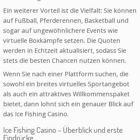
Ein weiterer Vorteil ist die Vielfalt: Sie können
auf Fußball, Pferderennen, Basketball und
sogar auf ungewöhnlichere Events wie
virtuelle Boxkämpfe setzen. Die Quoten
werden in Echtzeit aktualisiert, sodass Sie
stets die besten Chancen nutzen können.
Wenn Sie nach einer Plattform suchen, die
sowohl ein breites virtuelles Sportangebot
als auch ein attraktives Willkommenspaket
bietet, dann lohnt sich ein genauer Blick auf
das Ice Fishing Casino.
Ice Fishing Casino – Überblick und erste
Eindrücke