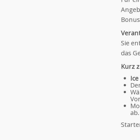
Angeb
Bonus
Veran
Sie en
das Ge
Kurz 
Ice
De
Wäh
Vor
Mob
ab.
Starte