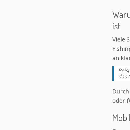
Waru
ist
Viele 
Fishin
an kl
Beis
das 
Durch 
oder f
Mobil