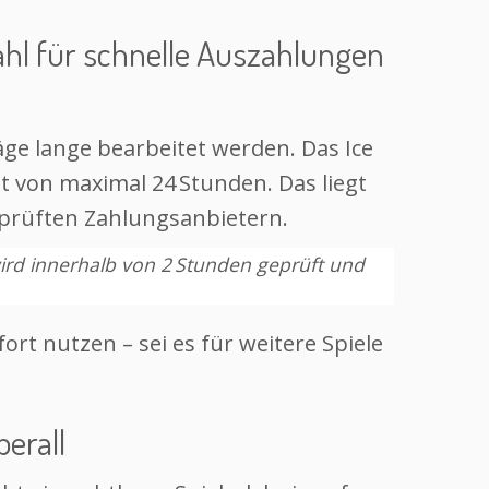
ahl für schnelle Auszahlungen
räge lange bearbeitet werden. Das Ice
t von maximal 24 Stunden. Das liegt
prüften Zahlungsanbietern.
 wird innerhalb von 2 Stunden geprüft und
ort nutzen – sei es für weitere Spiele
berall