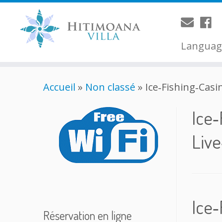
Langua
Accueil
»
Non classé
»
Ice‑Fishing‑Casi
Ice‑
Live
Ice‑
Réservation en ligne