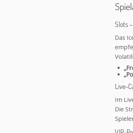
Spiel
Slots 
Das Ic
empfeh
Volati
„Fr
„Po
Live‑C
Im Liv
Die St
Spiele
VIP‑Pr