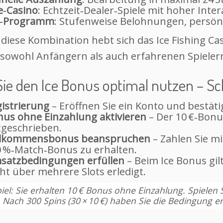
e‑Casino
: Echtzeit‑Dealer‑Spiele mit hoher Inter
P‑Programm
: Stufenweise Belohnungen, persö
diese Kombination hebt sich das Ice Fishing C
 sowohl Anfängern als auch erfahrenen Spieler
ie den Ice Bonus optimal nutzen – Sch
istrierung
– Eröffnen Sie ein Konto und bestätig
us ohne Einzahlung aktivieren
– Der 10 €‑Bon
geschrieben.
llkommensbonus beanspruchen
– Zahlen Sie m
 %‑Match‑Bonus zu erhalten.
satzbedingungen erfüllen
– Beim Ice Bonus gilt
cht über mehrere Slots erledigt.
iel: Sie erhalten 10 € Bonus ohne Einzahlung. Spielen S
. Nach 300 Spins (30 × 10 €) haben Sie die Bedingung 