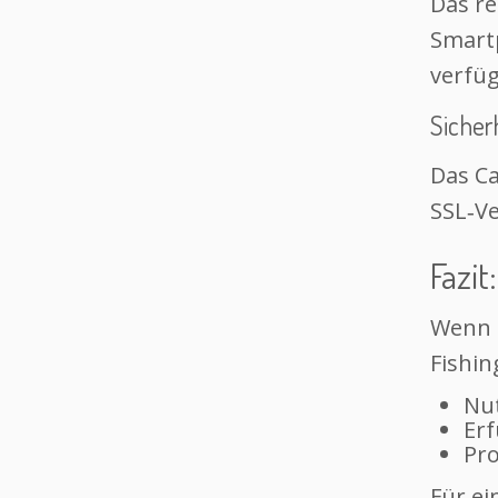
Das re
Smartp
verfüg
Sicher
Das Ca
SSL‑Ve
Fazit
Wenn S
Fishin
Nu
Erf
Pro
Für ei