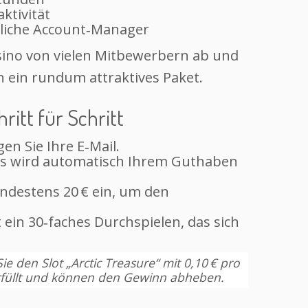
aktivität
nliche Account‑Manager
asino von vielen Mitbewerbern ab und
n ein rundum attraktives Paket.
ritt für Schritt
en Sie Ihre E‑Mail.
us wird automatisch Ihrem Guthaben
indestens 20 € ein, um den
 ein 30‑faches Durchspielen, das sich
ie den Slot „Arctic Treasure“ mit 0,10 € pro
erfüllt und können den Gewinn abheben.