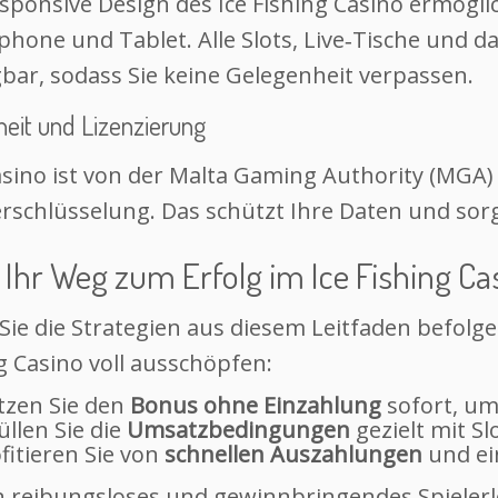
sponsive Design des Ice Fishing Casino ermöglic
hone und Tablet. Alle Slots, Live‑Tische und d
bar, sodass Sie keine Gelegenheit verpassen.
heit und Lizenzierung
sino ist von der Malta Gaming Authority (MGA)
rschlüsselung. Das schützt Ihre Daten und sorg
: Ihr Weg zum Erfolg im Ice Fishing Ca
ie die Strategien aus diesem Leitfaden befolgen
g Casino voll ausschöpfen:
tzen Sie den
Bonus ohne Einzahlung
sofort, um 
üllen Sie die
Umsatzbedingungen
gezielt mit Sl
fitieren Sie von
schnellen Auszahlungen
und ei
n reibungsloses und gewinnbringendes Spielerleb