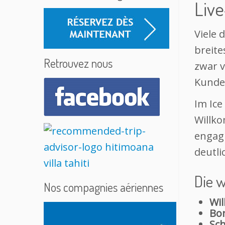
Live
Viele 
breite
Retrouvez nous
zwar v
Kunde
Im Ice
Willk
engagi
deutli
Die w
Nos compagnies aériennes
Wi
Bo
Sch