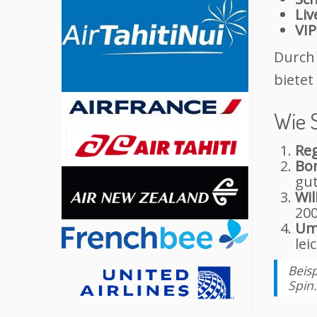
Liv
VI
Durch 
bietet
Wie S
Reg
Bon
gut
Wi
200
Um
lei
Beisp
Spin