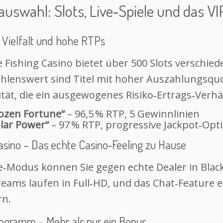
auswahl: Slots, Live‑Spiele und das VI
– Vielfalt und hohe RTPs
e Fishing Casino bietet über 500 Slots verschie
lenswert sind Titel mit hoher Auszahlungsquot
lität, die ein ausgewogenes Risiko‑Ertrags‑Verh
ozen Fortune“
– 96,5 % RTP, 5 Gewinnlinien
lar Power“
– 97 % RTP, progressive Jackpot‑Opt
asino – Das echte Casino‑Feeling zu Hause
e‑Modus können Sie gegen echte Dealer in Black
reams laufen in Full‑HD, und das Chat‑Feature
rn.
ogramm – Mehr als nur ein Bonus