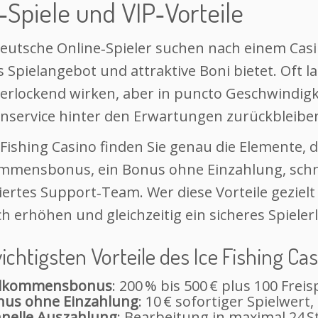
‑Spiele und VIP‑Vorteile
deutsche Online‑Spieler suchen nach einem Casi
s Spielangebot und attraktive Boni bietet. Oft l
erlockend wirken, aber in puncto Geschwindig
nservice hinter den Erwartungen zurückbleibe
 Fishing Casino finden Sie genau die Elemente, d
ommensbonus, ein Bonus ohne Einzahlung, schn
ertes Support‑Team. Wer diese Vorteile geziel
ch erhöhen und gleichzeitig ein sicheres Spiele
ichtigsten Vorteile des Ice Fishing Ca
llkommensbonus
: 200 % bis 500 € plus 100 Freis
nus ohne Einzahlung
: 10 € sofortiger Spielwert
nelle Auszahlung
: Bearbeitung in maximal 24 