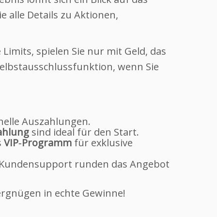
ie alle Details zu Aktionen,
e Limits, spielen Sie nur mit Geld, das
Selbstausschlussfunktion, wenn Sie
hnelle Auszahlungen.
ahlung
sind ideal für den Start.
s
VIP‑Programm
für exklusive
er Kundensupport runden das Angebot
vergnügen in echte Gewinne!