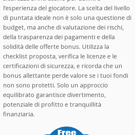
l’esperienza del giocatore. La scelta del livello
di puntata ideale non è solo una questione di
budget, ma anche di valutazione dei rischi,
della trasparenza dei pagamenti e della
solidità delle offerte bonus. Utilizza la
checklist proposta, verifica le licenze e le
certificazioni di sicurezza, e ricorda che un
bonus allettante perde valore se i tuoi fondi
non sono protetti. Solo un approccio
equilibrato garantisce divertimento,
potenziale di profitto e tranquillità
finanziaria.