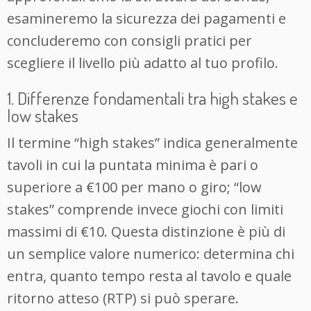
esamineremo la sicurezza dei pagamenti e
concluderemo con consigli pratici per
scegliere il livello più adatto al tuo profilo.
1. Differenze fondamentali tra high stakes e
low stakes
Il termine “high stakes” indica generalmente
tavoli in cui la puntata minima è pari o
superiore a €100 per mano o giro; “low
stakes” comprende invece giochi con limiti
massimi di €10. Questa distinzione è più di
un semplice valore numerico: determina chi
entra, quanto tempo resta al tavolo e quale
ritorno atteso (RTP) si può sperare.