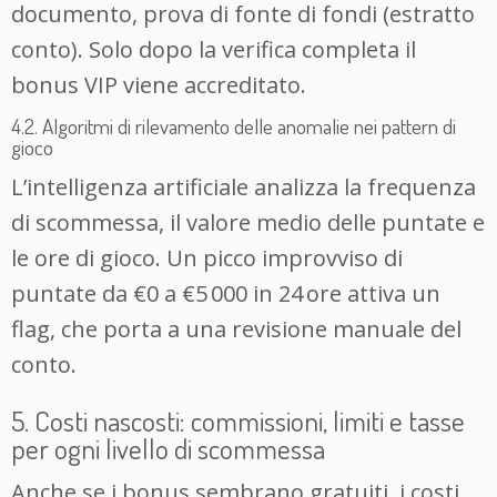
documento, prova di fonte di fondi (estratto
conto). Solo dopo la verifica completa il
bonus VIP viene accreditato.
4.2. Algoritmi di rilevamento delle anomalie nei pattern di
gioco
L’intelligenza artificiale analizza la frequenza
di scommessa, il valore medio delle puntate e
le ore di gioco. Un picco improvviso di
puntate da €0 a €5 000 in 24 ore attiva un
flag, che porta a una revisione manuale del
conto.
5. Costi nascosti: commissioni, limiti e tasse
per ogni livello di scommessa
Anche se i bonus sembrano gratuiti, i costi