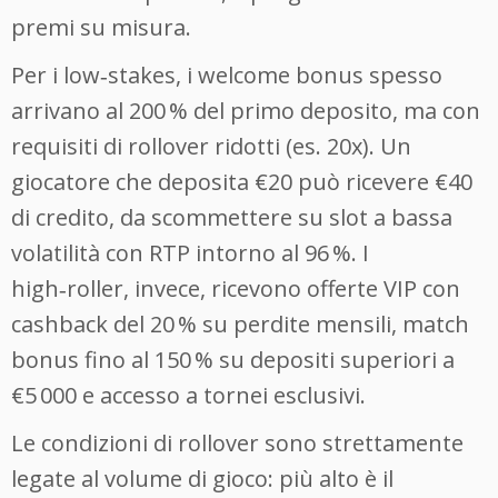
premi su misura.
Per i low‑stakes, i welcome bonus spesso
arrivano al 200 % del primo deposito, ma con
requisiti di rollover ridotti (es. 20x). Un
giocatore che deposita €20 può ricevere €40
di credito, da scommettere su slot a bassa
volatilità con RTP intorno al 96 %. I
high‑roller, invece, ricevono offerte VIP con
cashback del 20 % su perdite mensili, match
bonus fino al 150 % su depositi superiori a
€5 000 e accesso a tornei esclusivi.
Le condizioni di rollover sono strettamente
legate al volume di gioco: più alto è il