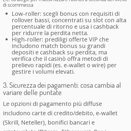
di scommessa
Low‑roller: scegli bonus con requisiti di
rollover bassi, concentrati su slot con alta
percentuale di ritorno e usa i cashback
per ridurre la perdita netta.
High‑roller: prediligi offerte VIP che
includono match bonus su grandi
depositi e cashback su perdita, ma
verifica che il casinò offra metodi di
prelievo rapidi (es. e‑wallet o wire) per
gestire i volumi elevati.
3. Sicurezza dei pagamenti: cosa cambia al
variare delle puntate
Le opzioni di pagamento più diffuse
includono carte di credito/debito, e‑wallet
(Skrill, Neteller), bonifici bancari e