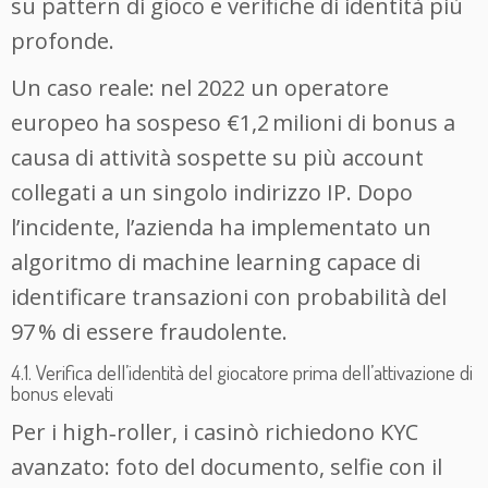
su pattern di gioco e verifiche di identità più
profonde.
Un caso reale: nel 2022 un operatore
europeo ha sospeso €1,2 milioni di bonus a
causa di attività sospette su più account
collegati a un singolo indirizzo IP. Dopo
l’incidente, l’azienda ha implementato un
algoritmo di machine learning capace di
identificare transazioni con probabilità del
97 % di essere fraudolente.
4.1. Verifica dell’identità del giocatore prima dell’attivazione di
bonus elevati
Per i high‑roller, i casinò richiedono KYC
avanzato: foto del documento, selfie con il