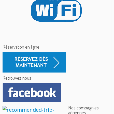
Réservation en ligne
Retrouvez nous
Nos compagnies
aériennes