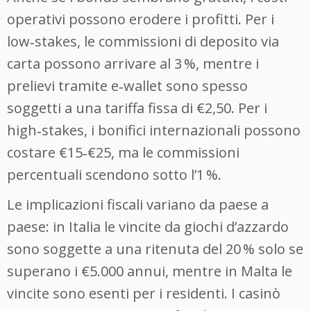
operativi possono erodere i profitti. Per i
low‑stakes, le commissioni di deposito via
carta possono arrivare al 3 %, mentre i
prelievi tramite e‑wallet sono spesso
soggetti a una tariffa fissa di €2,50. Per i
high‑stakes, i bonifici internazionali possono
costare €15‑€25, ma le commissioni
percentuali scendono sotto l’1 %.
Le implicazioni fiscali variano da paese a
paese: in Italia le vincite da giochi d’azzardo
sono soggette a una ritenuta del 20 % solo se
superano i €5.000 annui, mentre in Malta le
vincite sono esenti per i residenti. I casinò