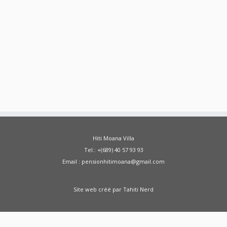
Hiti Moana Villa
Tel.: +(689) 40 57 93 93
Email : pensionhitimoana@gmail.com
Site web créé par
Tahiti Nerd
Green Moong Sprouts Dosa - Healthy