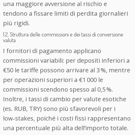
una maggiore avversione al rischio e
tendono a fissare limiti di perdita giornalieri
più rigidi.
1.2. Struttura delle commissioni e dei tassi di conversione
valuta
I fornitori di pagamento applicano
commissioni variabili: per depositi inferiori a
€50 le tariffe possono arrivare al 3 %, mentre
per operazioni superiori a €1 000 le
commissioni scendono spesso al 0,5 %.
Inoltre, i tassi di cambio per valute esotiche
(es. RUB, TRY) sono più sfavorevoli per i
low‑stakes, poiché i costi fissi rappresentano
una percentuale più alta dell’importo totale.