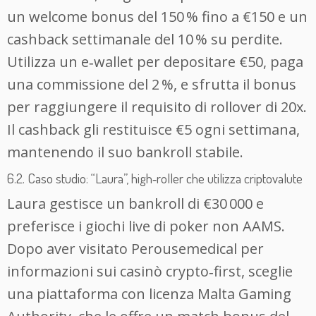
un welcome bonus del 150 % fino a €150 e un
cashback settimanale del 10 % su perdite.
Utilizza un e‑wallet per depositare €50, paga
una commissione del 2 %, e sfrutta il bonus
per raggiungere il requisito di rollover di 20x.
Il cashback gli restituisce €5 ogni settimana,
mantenendo il suo bankroll stabile.
6.2. Caso studio: “Laura”, high‑roller che utilizza criptovalute
Laura gestisce un bankroll di €30 000 e
preferisce i giochi live di poker non AAMS.
Dopo aver visitato Perousemedical per
informazioni sui casinò crypto‑first, sceglie
una piattaforma con licenza Malta Gaming