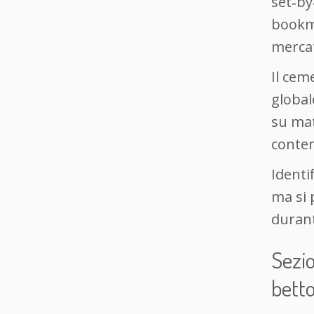
set‑by
bookm
mercat
Il cem
global
su mat
conte
Identi
ma si 
durant
Sezio
betto