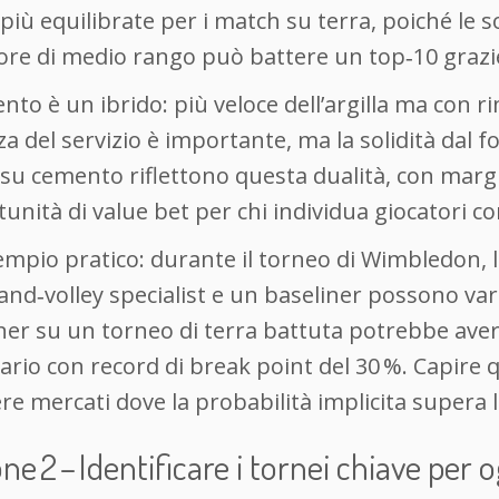
più equilibrate per i match su terra, poiché le 
ore di medio rango può battere un top‑10 grazie
ento è un ibrido: più veloce dell’argilla ma con ri
a del servizio è importante, ma la solidità dal 
su cemento riflettono questa dualità, con margini
unità di value bet per chi individua giocatori con
mpio pratico: durante il torneo di Wimbledon, l
and‑volley specialist e un baseliner possono vari
ner su un torneo di terra battuta potrebbe ave
ario con record di break point del 30 %. Capire
ere mercati dove la probabilità implicita supera 
ne 2 – Identificare i tornei chiave per 