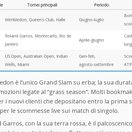
ie
Tornei principali
Periodo
Bonu
Wimbledon, Queen’s Club, Halle
Giugno‑luglio
sco
Roland Garros, Montecarlo, Rio de
Cas
Aprile‑giugno
Janeiro
lun
US Open, Australian Open, Indian
Gen‑feb,
Scom
Wells, Miami
agosto‑settembre
ATP
don è l’unico Grand Slam su erba; la sua dura
mozioni legate al “grass season”. Molti bookm
er i nuovi clienti che depositano entro la prima 
per le scommesse live sui match di singolo.
 Garros, con la sua terra rossa, è il palcosceni