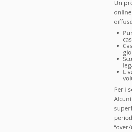
Un pro
online
diffus
Pun
cas
Cas
gio
Sco
leg
Liv
vol
Per i 
Alcuni
superf
period
“over/