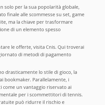
on solo per la sua popolarità globale,
tato finale alle scommesse su set, game
ite, ma la chiave per trasformare
sione di un elemento spesso
are le offerte, visita Cnis. Qui troverai
giornato di metodi di pagamento
o drasticamente lo stile di gioco, la
dai bookmaker. Parallelamente, i
i come un vantaggio riservato ai
mentale per i scommettitori di tennis.
uite può ridurre il rischio e