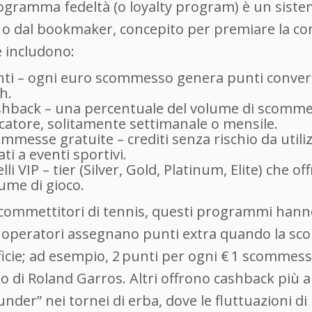
gramma fedeltà (o loyalty program) è un sistem
 o dal bookmaker, concepito per premiare la cont
e includono:
ti – ogni euro scommesso genera punti convert
h.
hback – una percentuale del volume di scommes
catore, solitamente settimanale o mensile.
mmesse gratuite – crediti senza rischio da utiliz
ati a eventi sportivi.
elli VIP – tier (Silver, Gold, Platinum, Elite) che 
ume di gioco.
scommettitori di tennis, questi programmi hann
 operatori assegnano punti extra quando la s
icie; ad esempio, 2 punti per ogni € 1 scommessi
o di Roland Garros. Altri offrono cashback più al
under” nei tornei di erba, dove le fluttuazioni d