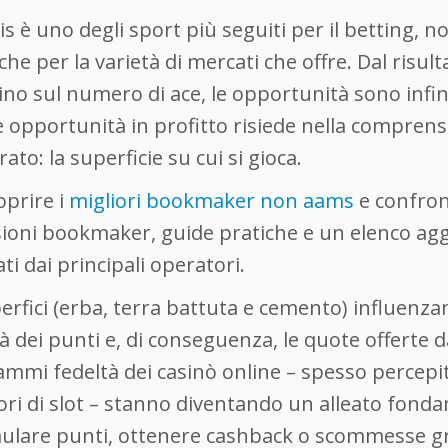
nis è uno degli sport più seguiti per il betting, n
he per la varietà di mercati che offre. Dal risul
ino sul numero di ace, le opportunità sono infin
 opportunità in profitto risiede nella compren
ato: la superficie su cui si gioca.
oprire i
migliori bookmaker non aams
e confront
ioni bookmaker, guide pratiche e un elenco ag
ati dai principali operatori.
erfici (erba, terra battuta e cemento) influenzan
tà dei punti e, di conseguenza, le quote offerte 
mmi fedeltà dei casinò online – spesso percepit
ori di slot – stanno diventando un alleato fonda
lare punti, ottenere cashback o scommesse grat