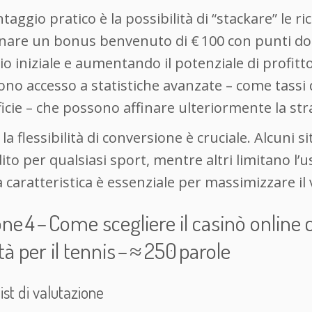
taggio pratico è la possibilità di “stackare” le
are un bonus benvenuto di € 100 con punti do
chio iniziale e aumentando il potenziale di profit
ono accesso a statistiche avanzate – come tassi 
icie – che possono affinare ulteriormente la stra
, la flessibilità di conversione è cruciale. Alcuni
dito per qualsiasi sport, mentre altri limitano l’u
 caratteristica è essenziale per massimizzare il 
ne 4 – Come scegliere il casinò online
tà per il tennis – ≈ 250 parole
ist di valutazione