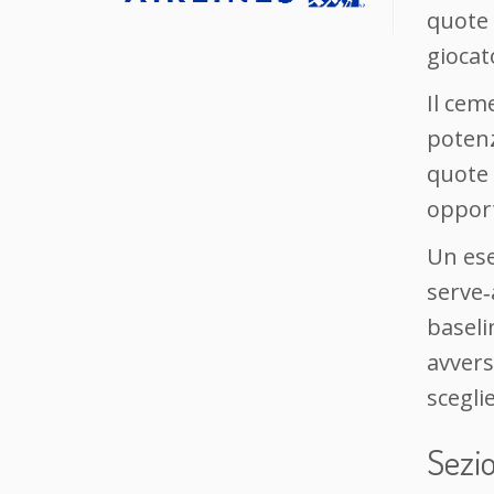
quote 
giocat
Il cem
potenz
quote 
opport
Un ese
serve‑
baseli
avvers
scegli
Sezio