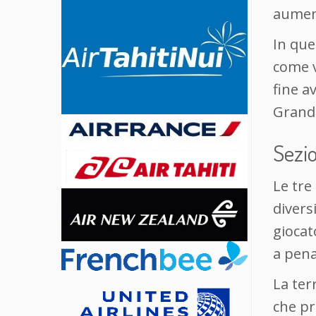
aument
In que
come v
fine a
Grand 
Sezio
Le tre
divers
giocat
a pena
La ter
che pr