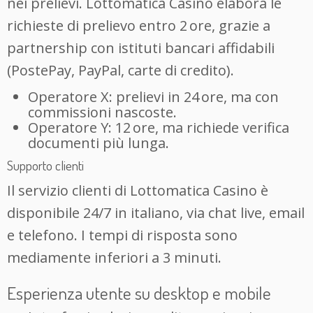
nei prelievi. Lottomatica Casino elabora le
richieste di prelievo entro 2 ore, grazie a
partnership con istituti bancari affidabili
(PostePay, PayPal, carte di credito).
Operatore X: prelievi in 24 ore, ma con
commissioni nascoste.
Operatore Y: 12 ore, ma richiede verifica
documenti più lunga.
Supporto clienti
Il servizio clienti di Lottomatica Casino è
disponibile 24/7 in italiano, via chat live, email
e telefono. I tempi di risposta sono
mediamente inferiori a 3 minuti.
Esperienza utente su desktop e mobile