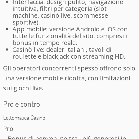
Interfaccia: design pulito, navigazione
intuitiva, filtri per categoria (slot
machine, casinò live, scommesse
sportive).
App mobile: versione Android e iOS con
tutte le funzionalità del sito, compresi i
bonus in tempo reale.
Casinò live: dealer italiani, tavoli di
roulette e blackjack con streaming HD.
Gli operatori concorrenti spesso offrono solo
una versione mobile ridotta, con limitazioni
sui giochi live.
Pro e contro
Lottomatica Casino
Pro
– Bonus di benvenuto tra i più generosi in