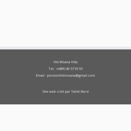
Hiti Moana Villa
Tel.: +(689) 40 57 93 93
Email : pensionhitimoana@gmail.com
Site web créé par
Tahiti Nerd
Green Moong Sprouts Dosa - Healthy
Breakfast Weight Loss Recipe Sprouted Green
Moong Dal Pesarattu
how to weight loss