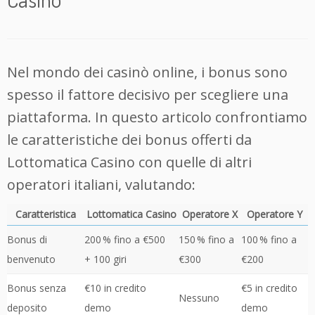
Nel mondo dei casinò online, i bonus sono
spesso il fattore decisivo per scegliere una
piattaforma. In questo articolo confrontiamo
le caratteristiche dei bonus offerti da
Lottomatica Casino con quelle di altri
operatori italiani, valutando:
Caratteristica
Lottomatica Casino
Operatore X
Operatore Y
Bonus di
200 % fino a €500
150 % fino a
100 % fino a
benvenuto
+ 100 giri
€300
€200
Bonus senza
€10 in credito
€5 in credito
Nessuno
deposito
demo
demo