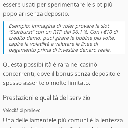
essere usati per sperimentare le slot più
popolari senza deposito.
Esempio: Immagina di voler provare la slot
“Starburst” con un RTP del 96,1 %. Con i €10 di
credito demo, puoi girare le bobine più volte,
capire la volatilità e valutare le linee di
pagamento prima di investire denaro reale.
Questa possibilità è rara nei casinò
concorrenti, dove il bonus senza deposito è
spesso assente o molto limitato.
Prestazioni e qualità del servizio
Velocità di prelievo
Una delle lamentele più comuni è la lentezza