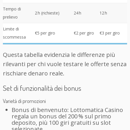
Tempo di
2 h (richieste)
24 h
12 h
prelievo
Limite di
€5 per giro
€2 per giro
€3 per giro
scommessa
Questa tabella evidenzia le differenze più
rilevanti per chi vuole testare le offerte senza
rischiare denaro reale.
Set di funzionalità dei bonus
Varietà di promozioni
Bonus di benvenuto: Lottomatica Casino
regala un bonus del 200 % sul primo
deposito, più 100 giri gratuiti su slot
selezionate.