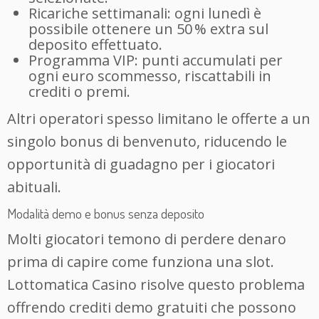
Ricariche settimanali: ogni lunedì è
possibile ottenere un 50 % extra sul
deposito effettuato.
Programma VIP: punti accumulati per
ogni euro scommesso, riscattabili in
crediti o premi.
Altri operatori spesso limitano le offerte a un
singolo bonus di benvenuto, riducendo le
opportunità di guadagno per i giocatori
abituali.
Modalità demo e bonus senza deposito
Molti giocatori temono di perdere denaro
prima di capire come funziona una slot.
Lottomatica Casino risolve questo problema
offrendo crediti demo gratuiti che possono