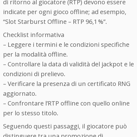
di ritorno al giocatore (RTP) devono essere
indicate per ogni gioco offline; ad esempio,
“Slot Starburst Offline – RTP 96,1 %”.
Checklist informativa
– Leggere i termini e le condizioni specifiche
per la modalità offline.
– Controllare la data di validità del jackpot e le
condizioni di prelievo.
– Verificare la presenza di un certificato RNG
aggiornato.
– Confrontare l’RTP offline con quello online
per lo stesso titolo.
Seguendo questi passaggi, il giocatore può
distinguere tra una promozione di