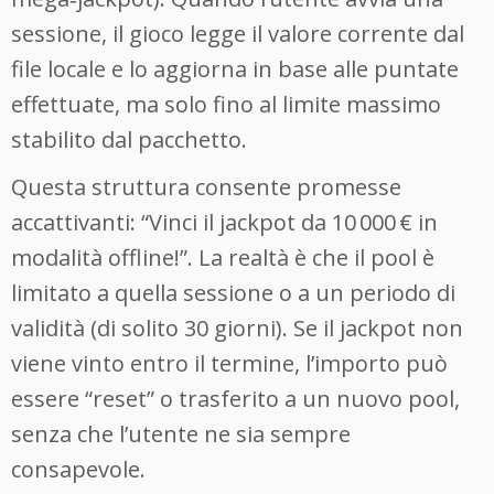
sessione, il gioco legge il valore corrente dal
file locale e lo aggiorna in base alle puntate
effettuate, ma solo fino al limite massimo
stabilito dal pacchetto.
Questa struttura consente promesse
accattivanti: “Vinci il jackpot da 10 000 € in
modalità offline!”. La realtà è che il pool è
limitato a quella sessione o a un periodo di
validità (di solito 30 giorni). Se il jackpot non
viene vinto entro il termine, l’importo può
essere “reset” o trasferito a un nuovo pool,
senza che l’utente ne sia sempre
consapevole.