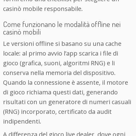
casinò mobile responsabile.
Come funzionano le modalità offline nei
casinò mobili
Le versioni offline si basano su una cache
locale: al primo avvio l’app scarica i file di
gioco (grafica, suoni, algoritmi RNG) e li
conserva nella memoria del dispositivo.
Quando la connessione è assente, il motore
di gioco richiama questi dati, generando
risultati con un generatore di numeri casuali
(RNG) incorporato, certificato da audit
indipendenti.
A differenza del gioco live dealer, dove ogni