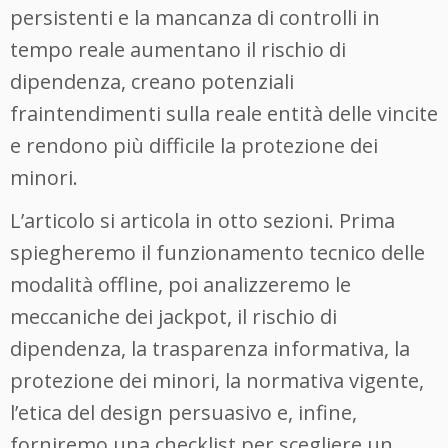
persistenti e la mancanza di controlli in
tempo reale aumentano il rischio di
dipendenza, creano potenziali
fraintendimenti sulla reale entità delle vincite
e rendono più difficile la protezione dei
minori.
L’articolo si articola in otto sezioni. Prima
spiegheremo il funzionamento tecnico delle
modalità offline, poi analizzeremo le
meccaniche dei jackpot, il rischio di
dipendenza, la trasparenza informativa, la
protezione dei minori, la normativa vigente,
l’etica del design persuasivo e, infine,
forniremo una checklist per scegliere un