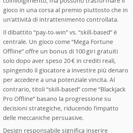
coinvolgimento, ma possono trasformare il
gioco in una corsa al premio piuttosto che in
un’attività di intrattenimento controllata.
Il dibattito “pay‑to‑win” vs. “skill‑based” è
centrale. Un gioco come “Mega Fortune
Offline” offre un bonus di 100 giri gratuiti
solo dopo aver speso 20 € in crediti reali,
spingendo il giocatore a investire più denaro
per accedere a una potenziale vincita. Al
contrario, titoli “skill‑based” come “Blackjack
Pro Offline” basano la progressione su
decisioni strategiche, riducendo l’impatto
delle meccaniche persuasive.
Design responsabile significa inserire