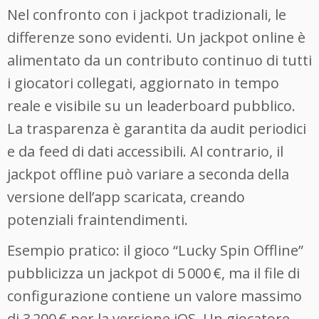
Nel confronto con i jackpot tradizionali, le
differenze sono evidenti. Un jackpot online è
alimentato da un contributo continuo di tutti
i giocatori collegati, aggiornato in tempo
reale e visibile su un leaderboard pubblico.
La trasparenza è garantita da audit periodici
e da feed di dati accessibili. Al contrario, il
jackpot offline può variare a seconda della
versione dell’app scaricata, creando
potenziali fraintendimenti.
Esempio pratico: il gioco “Lucky Spin Offline”
pubblicizza un jackpot di 5 000 €, ma il file di
configurazione contiene un valore massimo
di 3 200 € per la versione iOS. Un giocatore