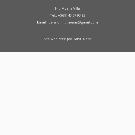
Hiti Moana Villa
Tel.: +(689) 40 57 93 93
Email : pensionhitimoana@gmail.com
Site web créé par
Tahiti Nerd
Green Moong Sprouts Dosa - Healthy
Breakfast Weight Loss Recipe Sprouted Green
Moong Dal Pesarattu
how to weight loss
health healthy shorts
A Doctor Reviews Night
Time Fat Burners
ABS KETO IGNITE FAT
BURNER REVIEW SHARK TANK - ABS Keto Ignite
From SHARK TANK - Keto Ignite
Zenwise Health
Fat Burner Gummies - Support Weight
Management Boost Metabolism ad
ACV