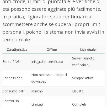
anti‑frode, i limiti di puntata e le verifiche di
età possono essere aggirate più facilmente.
In pratica, il giocatore può continuare a
scommettere anche se supera i propri limiti
personali, poiché il sistema non invia avvisi in
tempo reale.
Caratteristica
Offline
Live dealer
Server remoto,
Fonte RNG
Integrato, certificato
verificabile
Non necessaria dopo il
Connessione
Sempre attiva
download
Consumo dati
Minimo
Elevato
Controlli in
Limitati
Completi