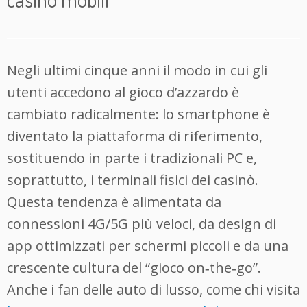
Negli ultimi cinque anni il modo in cui gli
utenti accedono al gioco d’azzardo è
cambiato radicalmente: lo smartphone è
diventato la piattaforma di riferimento,
sostituendo in parte i tradizionali PC e,
soprattutto, i terminali fisici dei casinò.
Questa tendenza è alimentata da
connessioni 4G/5G più veloci, da design di
app ottimizzati per schermi piccoli e da una
crescente cultura del “gioco on‑the‑go”.
Anche i fan delle auto di lusso, come chi visita