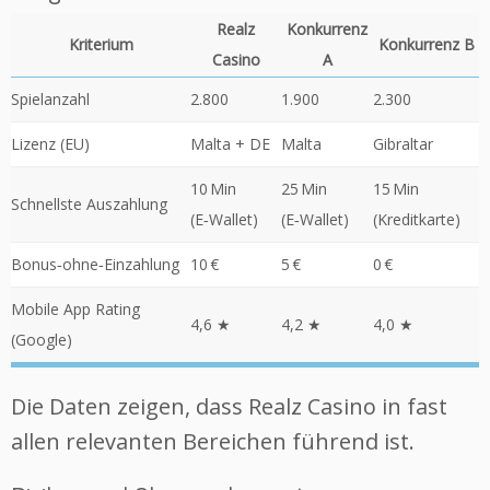
Realz
Konkurrenz
Kriterium
Konkurrenz B
Casino
A
Spielanzahl
2.800
1.900
2.300
Lizenz (EU)
Malta + DE
Malta
Gibraltar
10 Min
25 Min
15 Min
Schnellste Auszahlung
(E‑Wallet)
(E‑Wallet)
(Kreditkarte)
Bonus‑ohne‑Einzahlung
10 €
5 €
0 €
Mobile App Rating
4,6 ★
4,2 ★
4,0 ★
(Google)
Die Daten zeigen, dass Realz Casino in fast
allen relevanten Bereichen führend ist.