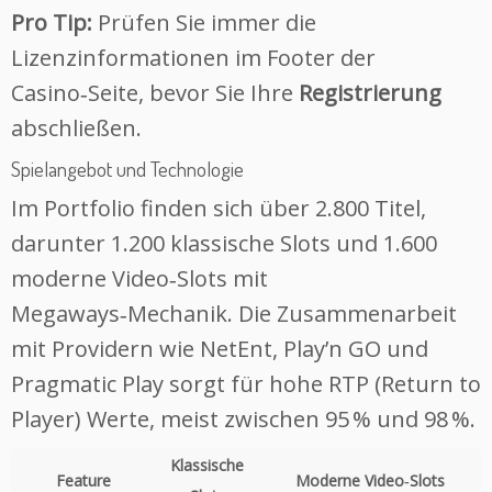
Pro Tip:
Prüfen Sie immer die
Lizenzinformationen im Footer der
Casino‑Seite, bevor Sie Ihre
Registrierung
abschließen.
Spielangebot und Technologie
Im Portfolio finden sich über 2.800 Titel,
darunter 1.200 klassische Slots und 1.600
moderne Video‑Slots mit
Megaways‑Mechanik. Die Zusammenarbeit
mit Providern wie NetEnt, Play’n GO und
Pragmatic Play sorgt für hohe RTP (Return to
Player) Werte, meist zwischen 95 % und 98 %.
Klassische
Feature
Moderne Video‑Slots