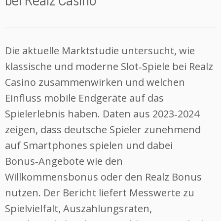
Die aktuelle Marktstudie untersucht, wie
klassische und moderne Slot‑Spiele bei Realz
Casino zusammenwirken und welchen
Einfluss mobile Endgeräte auf das
Spielerlebnis haben. Daten aus 2023‑2024
zeigen, dass deutsche Spieler zunehmend
auf Smartphones spielen und dabei
Bonus‑Angebote wie den
Willkommensbonus oder den Realz Bonus
nutzen. Der Bericht liefert Messwerte zu
Spielvielfalt, Auszahlungsraten,