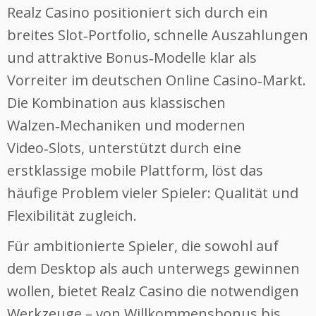
Realz Casino positioniert sich durch ein
breites Slot‑Portfolio, schnelle Auszahlungen
und attraktive Bonus‑Modelle klar als
Vorreiter im deutschen Online Casino‑Markt.
Die Kombination aus klassischen
Walzen‑Mechaniken und modernen
Video‑Slots, unterstützt durch eine
erstklassige mobile Plattform, löst das
häufige Problem vieler Spieler: Qualität und
Flexibilität zugleich.
Für ambitionierte Spieler, die sowohl auf
dem Desktop als auch unterwegs gewinnen
wollen, bietet Realz Casino die notwendigen
Werkzeuge – von Willkommensbonus bis