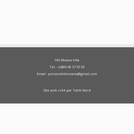
Hiti Moana Villa
Tel.: +(689) 40 57 93 93
Email : pensionhitimoana@gmail.com
Site web créé par
Tahiti Nerd
Green Moong Sprouts Dosa - Healthy
Breakfast Weight Loss Recipe Sprouted Green
Moong Dal Pesarattu
how to weight loss