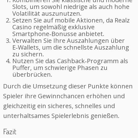
Slots, um sowohl niedrige als auch hohe
Volatilität auszunutzen.
Setzen Sie auf mobile Aktionen, da Realz
Casino regelmäßig exklusive
Smartphone‑Bonusse anbietet.
Verwalten Sie Ihre Auszahlungen über
E‑Wallets, um die schnellste Auszahlung
zu sichern.
Nutzen Sie das Cashback‑Programm als
Puffer, um schwierige Phasen zu
überbrücken.
Durch die Umsetzung dieser Punkte können
Spieler ihre Gewinnchancen erhöhen und
gleichzeitig ein sicheres, schnelles und
unterhaltsames Spielerlebnis genießen.
Fazit