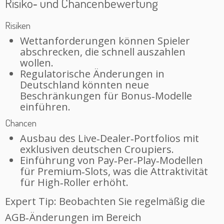
Risiko‑ und Chancenbewertung
Risiken
Wettanforderungen können Spieler
abschrecken, die schnell auszahlen
wollen.
Regulatorische Änderungen in
Deutschland könnten neue
Beschränkungen für Bonus‑Modelle
einführen.
Chancen
Ausbau des Live‑Dealer‑Portfolios mit
exklusiven deutschen Croupiers.
Einführung von Pay‑Per‑Play‑Modellen
für Premium‑Slots, was die Attraktivität
für High‑Roller erhöht.
Expert Tip: Beobachten Sie regelmäßig die
AGB‑Änderungen im Bereich