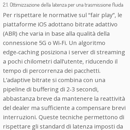
2.1. Ottimizzazione della latenza per una trasmissione fluida
Per rispettare le normative sul “fair play”, le
piattaforme iOS adottano bitrate adattivo
(ABR) che varia in base alla qualità della
connessione 5G o Wi‑Fi. Un algoritmo
edge‑caching posiziona i server di streaming
a pochi chilometri dall’utente, riducendo il
tempo di percorrenza dei pacchetti.
L’adaptive bitrate si combina con una
pipeline di buffering di 2‑3 secondi,
abbastanza breve da mantenere la reattività
del dealer ma sufficiente a compensare brevi
interruzioni. Queste tecniche permettono di
rispettare gli standard di latenza imposti da