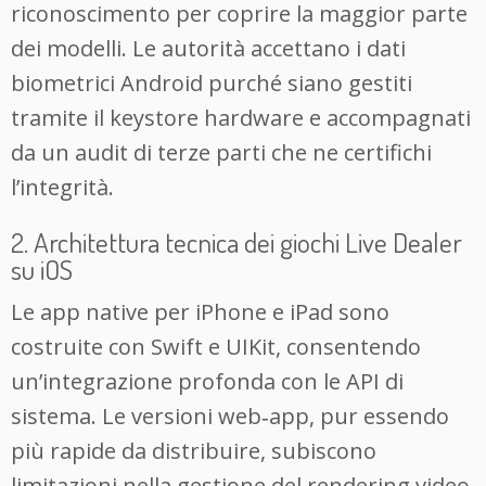
riconoscimento per coprire la maggior parte
dei modelli. Le autorità accettano i dati
biometrici Android purché siano gestiti
tramite il keystore hardware e accompagnati
da un audit di terze parti che ne certifichi
l’integrità.
2. Architettura tecnica dei giochi Live Dealer
su iOS
Le app native per iPhone e iPad sono
costruite con Swift e UIKit, consentendo
un’integrazione profonda con le API di
sistema. Le versioni web‑app, pur essendo
più rapide da distribuire, subiscono
limitazioni nella gestione del rendering video,