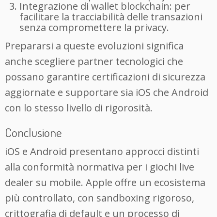
Integrazione di wallet blockchain: per
facilitare la tracciabilità delle transazioni
senza compromettere la privacy.
Prepararsi a queste evoluzioni significa
anche scegliere partner tecnologici che
possano garantire certificazioni di sicurezza
aggiornate e supportare sia iOS che Android
con lo stesso livello di rigorosità.
Conclusione
iOS e Android presentano approcci distinti
alla conformità normativa per i giochi live
dealer su mobile. Apple offre un ecosistema
più controllato, con sandboxing rigoroso,
crittografia di default e un processo di