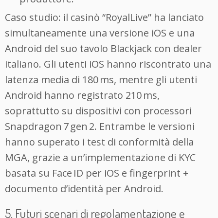
Caso studio: il casinò “RoyalLive” ha lanciato
simultaneamente una versione iOS e una
Android del suo tavolo Blackjack con dealer
italiano. Gli utenti iOS hanno riscontrato una
latenza media di 180 ms, mentre gli utenti
Android hanno registrato 210 ms,
soprattutto su dispositivi con processori
Snapdragon 7 gen 2. Entrambe le versioni
hanno superato i test di conformità della
MGA, grazie a un’implementazione di KYC
basata su Face ID per iOS e fingerprint +
documento d’identità per Android.
5. Futuri scenari di regolamentazione e