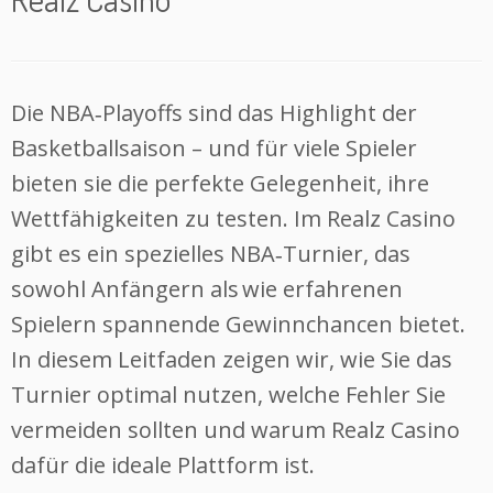
Die NBA‑Playoffs sind das Highlight der
Basketballsaison – und für viele Spieler
bieten sie die perfekte Gelegenheit, ihre
Wettfähigkeiten zu testen. Im Realz Casino
gibt es ein spezielles NBA‑Turnier, das
sowohl Anfängern als wie erfahrenen
Spielern spannende Gewinnchancen bietet.
In diesem Leitfaden zeigen wir, wie Sie das
Turnier optimal nutzen, welche Fehler Sie
vermeiden sollten und warum Realz Casino
dafür die ideale Plattform ist.