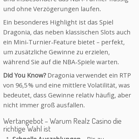
und ohne Verzögerungen laufen.
Ein besonderes Highlight ist das Spiel
Dragonia, das neben klassischen Slots auch
ein Mini‑Turnier‑Feature bietet – perfekt,
um zusätzliche Gewinne zu erzielen,
während Sie auf die NBA‑Spiele warten.
Did You Know?
Dragonia verwendet ein RTP
von 96,5 % und eine mittlere Volatilität, was
bedeutet, dass Gewinne relativ häufig, aber
nicht immer groß ausfallen.
Wertangebot – Warum Realz Casino die
richtige Wahl ist