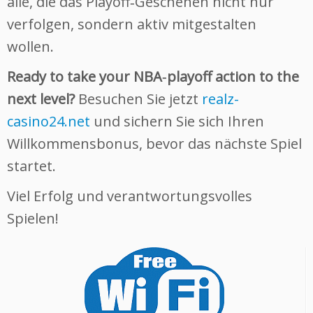
alle, die das Playoff‑Geschehen nicht nur
verfolgen, sondern aktiv mitgestalten
wollen.
Ready to take your NBA‑playoff action to the
next level?
Besuchen Sie jetzt
realz-
casino24.net
und sichern Sie sich Ihren
Willkommensbonus, bevor das nächste Spiel
startet.
Viel Erfolg und verantwortungsvolles
Spielen!