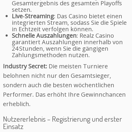
Gesamtergebnis des gesamten Playoffs
setzen.
Live‑Streaming
: Das Casino bietet einen
integrierten Stream, sodass Sie die Spiele
in Echtzeit verfolgen können.
Schnelle Auszahlungen
: Realz Casino
garantiert Auszahlungen innerhalb von
24 Stunden, wenn Sie die gängigen
Zahlungsmethoden nutzen.
Industry Secret:
Die meisten Turniere
belohnen nicht nur den Gesamtsieger,
sondern auch die besten wöchentlichen
Performer. Das erhöht Ihre Gewinnchancen
erheblich.
Nutzererlebnis – Registrierung und erster
Einsatz