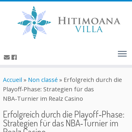
Accueil
»
Non classé
»
Erfolgreich durch die
Playoff‑Phase: Strategien für das
NBA‑Turnier im Realz Casino
Erfolgreich durch die Playoff‑Phase:
Strategien für das NBA‑Turnier im
Realz Casino