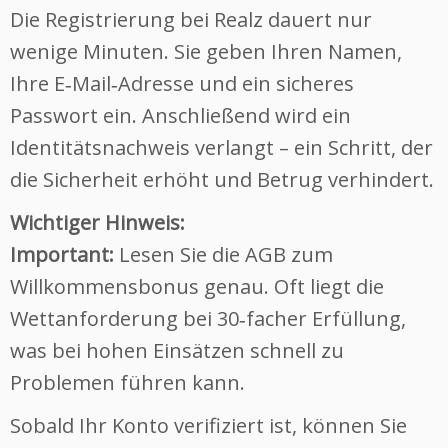
Die Registrierung bei Realz dauert nur
wenige Minuten. Sie geben Ihren Namen,
Ihre E‑Mail‑Adresse und ein sicheres
Passwort ein. Anschließend wird ein
Identitätsnachweis verlangt – ein Schritt, der
die Sicherheit erhöht und Betrug verhindert.
Wichtiger Hinweis:
Important:
Lesen Sie die AGB zum
Willkommensbonus genau. Oft liegt die
Wettanforderung bei 30‑facher Erfüllung,
was bei hohen Einsätzen schnell zu
Problemen führen kann.
Sobald Ihr Konto verifiziert ist, können Sie