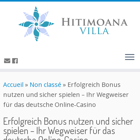
Accueil
»
Non classé
»
Erfolgreich Bonus
nutzen und sicher spielen – Ihr Wegweiser
für das deutsche Online‑Casino
Erfolgreich Bonus nutzen und sicher
spielen – Ihr Wegweiser für das
deutsche Online‑Casino