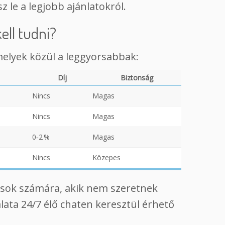
 le a legjobb ajánlatokról.
ell tudni?
melyek közül a leggyorsabbak:
Díj
Biztonság
Nincs
Magas
Nincs
Magas
0‑2 %
Magas
Nincs
Közepes
kosok számára, akik nem szeretnek
lata 24/7 élő chaten keresztül érhető