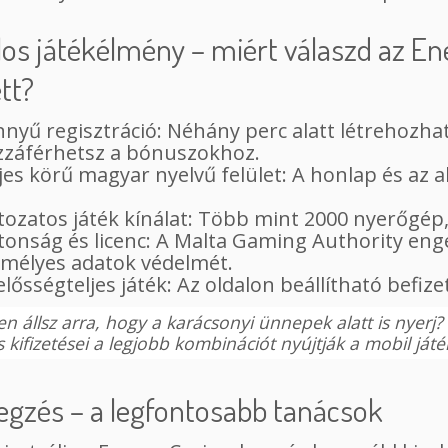
os játékélmény – miért válaszd az En
tt?
nyű regisztráció: Néhány perc alatt létrehozha
zzáférhetsz a bónuszokhoz.
jes körű magyar nyelvű felület: A honlap és az
tozatos játék kínálat: Több mint 2000 nyerőgép, 
tonság és licenc: A Malta Gaming Authority enged
mélyes adatok védelmét.
elősségteljes játék: Az oldalon beállítható befizet
en állsz arra, hogy a karácsonyi ünnepek alatt is nyerj
 kifizetései a legjobb kombinációt nyújtják a mobil já
egzés – a legfontosabb tanácsok