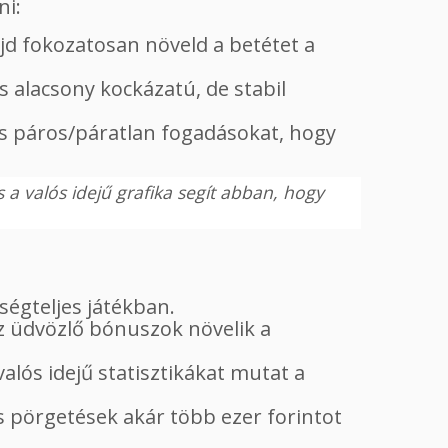
ni:
ajd fokozatosan növeld a betétet a
 alacsony kockázatú, de stabil
és páros/páratlan fogadásokat, hogy
 a valós idejű grafika segít abban, hogy
sségteljes játékban.
az üdvözlő bónuszok növelik a
 valós idejű statisztikákat mutat a
s pörgetések akár több ezer forintot