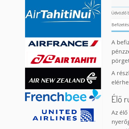
Üdvözlő 
Befizetés
A befi
pénzze
pörget
A rész
elérhe
Élő 
Az élő
nyerőg