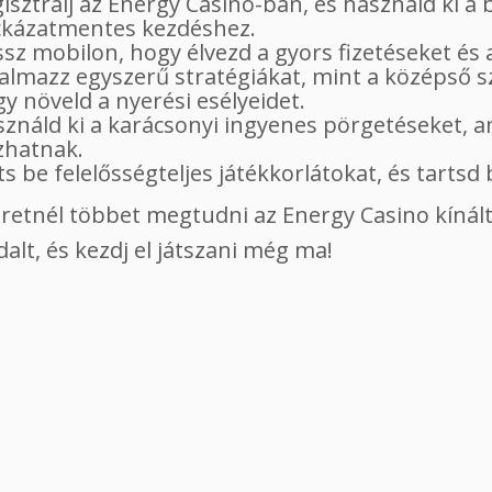
isztrálj az Energy Casino-ban, és használd ki a 
ckázatmentes kezdéshez.
ssz mobilon, hogy élvezd a gyors fizetéseket és a 
almazz egyszerű stratégiákat, mint a középső s
y növeld a nyerési esélyeidet.
ználd ki a karácsonyi ingyenes pörgetéseket, 
zhatnak.
íts be felelősségteljes játékkorlátokat, és tartsd
retnél többet megtudni az Energy Casino kínál
alt, és kezdj el játszani még ma!