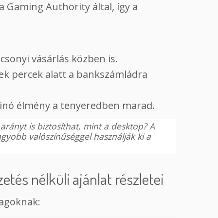
a Gaming Authority által, így a
csonyi vásárlás közben is.
ek percek alatt a bankszámládra
aszinó élmény a tenyeredben marad.
rányt is biztosíthat, mint a desktop? A
nagyobb valószínűséggel használják ki a
tés nélküli ajánlat részletei
tagoknak: