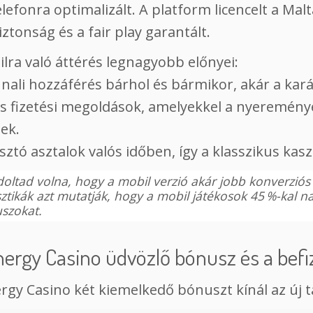
lefonra optimalizált. A platform licencelt a Malt
iztonság és a fair play garantált.
lra való áttérés legnagyobb előnyei:
nali hozzáférés bárhol és bármikor, akár a kará
s fizetési megoldások, amelyekkel a nyeremény
ek.
osztó asztalok valós időben, így a klasszikus k
oltad volna, hogy a mobil verzió akár jobb konverziós a
sztikák azt mutatják, hogy a mobil játékosok 45 %-kal 
szokat.
ergy Casino üdvözlő bónusz és a befize
rgy Casino két kiemelkedő bónuszt kínál az új 