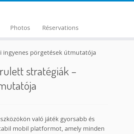
Photos
Réservations
nyi ingyenes pörgetések útmutatója
rulett stratégiák –
mutatója
eszközökön való játék gyorsabb és
tabil mobil platformot, amely minden