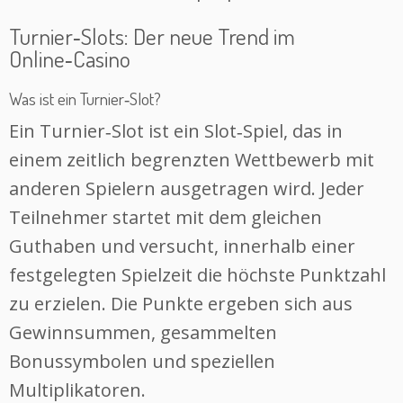
Turnier‑Slots: Der neue Trend im
Online‑Casino
Was ist ein Turnier‑Slot?
Ein Turnier‑Slot ist ein Slot‑Spiel, das in
einem zeitlich begrenzten Wettbewerb mit
anderen Spielern ausgetragen wird. Jeder
Teilnehmer startet mit dem gleichen
Guthaben und versucht, innerhalb einer
festgelegten Spielzeit die höchste Punktzahl
zu erzielen. Die Punkte ergeben sich aus
Gewinnsummen, gesammelten
Bonussymbolen und speziellen
Multiplikatoren.