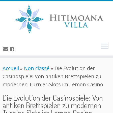
Accueil
»
Non classé
»
Die Evolution der
Casinospiele: Von antiken Brettspielen zu
modernen Turnier‑Slots im Lemon Casino
Die Evolution der Casinospiele: Von
antiken Brettspielen zu modernen
Turnier‑Slots im Lemon Casino