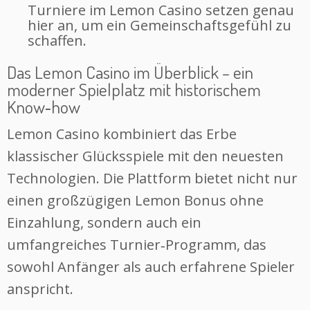
Turniere im Lemon Casino setzen genau
hier an, um ein Gemeinschaftsgefühl zu
schaffen.
Das Lemon Casino im Überblick – ein
moderner Spielplatz mit historischem
Know‑how
Lemon Casino kombiniert das Erbe
klassischer Glücksspiele mit den neuesten
Technologien. Die Plattform bietet nicht nur
einen großzügigen Lemon Bonus ohne
Einzahlung, sondern auch ein
umfangreiches Turnier‑Programm, das
sowohl Anfänger als auch erfahrene Spieler
anspricht.