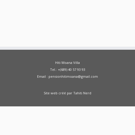
Hiti Moana Villa
Tel.: +(689) 40 57 93 93
Email : pensionhitimoana@gmail.com
Site web créé par
Tahiti Nerd
Green Moong Sprouts Dosa - Healthy
Breakfast Weight Loss Recipe Sprouted Green
Moong Dal Pesarattu
how to weight loss