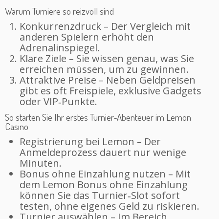
Warum Turniere so reizvoll sind
Konkurrenzdruck – Der Vergleich mit
anderen Spielern erhöht den
Adrenalinspiegel.
Klare Ziele – Sie wissen genau, was Sie
erreichen müssen, um zu gewinnen.
Attraktive Preise – Neben Geldpreisen
gibt es oft Freispiele, exklusive Gadgets
oder VIP‑Punkte.
So starten Sie Ihr erstes Turnier‑Abenteuer im Lemon
Casino
Registrierung bei Lemon – Der
Anmeldeprozess dauert nur wenige
Minuten.
Bonus ohne Einzahlung nutzen – Mit
dem Lemon Bonus ohne Einzahlung
können Sie das Turnier‑Slot sofort
testen, ohne eigenes Geld zu riskieren.
Turnier auswählen – Im Bereich