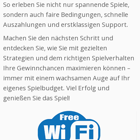
So erleben Sie nicht nur spannende Spiele,
sondern auch faire Bedingungen, schnelle
Auszahlungen und erstklassigen Support.
Machen Sie den nächsten Schritt und
entdecken Sie, wie Sie mit gezielten
Strategien und dem richtigen Spielverhalten
Ihre Gewinnchancen maximieren können –
immer mit einem wachsamen Auge auf Ihr
eigenes Spielbudget. Viel Erfolg und
genießen Sie das Spiel!