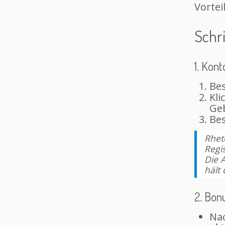
Vortei
Schri
1. Kont
Bes
Kli
Ge
Bes
Rhet
Regi
Die A
hält
2. Bon
Na