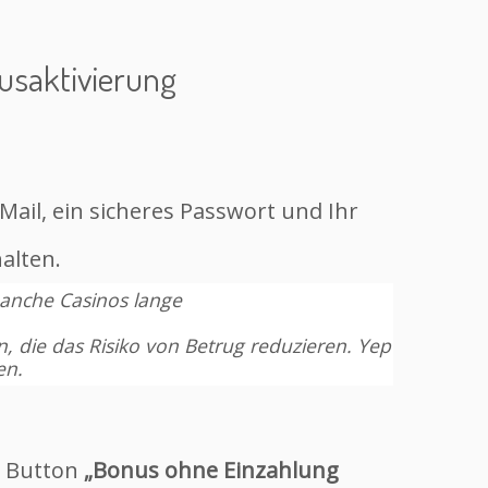
nusaktivierung
‑Mail, ein sicheres Passwort und Ihr
halten.
manche Casinos lange
en, die das Risiko von Betrug reduzieren. Yep
en.
n Button
„Bonus ohne Einzahlung