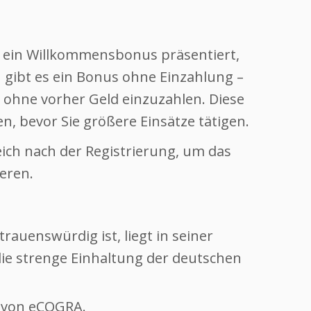
t ein Willkommensbonus präsentiert,
ch gibt es ein Bonus ohne Einzahlung –
, ohne vorher Geld einzuzahlen. Diese
en, bevor Sie größere Einsätze tätigen.
ich nach der Registrierung, um das
ieren.
auenswürdig ist, liegt in seiner
ie strenge Einhaltung der deutschen
 von eCOGRA.