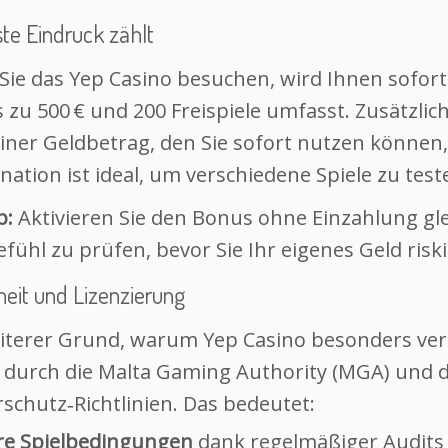
ste Eindruck zählt
ie das Yep Casino besuchen, wird Ihnen sofor
s zu 500 € und 200 Freispiele umfasst. Zusätzli
einer Geldbetrag, den Sie sofort nutzen können
ation ist ideal, um verschiedene Spiele zu test
p:
Aktivieren Sie den Bonus ohne Einzahlung gle
efühl zu prüfen, bevor Sie Ihr eigenes Geld risk
heit und Lizenzierung
iterer Grund, warum Yep Casino besonders vertr
 durch die Malta Gaming Authority (MGA) und d
rschutz‑Richtlinien. Das bedeutet:
re Spielbedingungen
dank regelmäßiger Audits