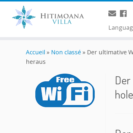
Langua
Accueil
»
Non classé
»
Der ultimative 
heraus
Der 
hol