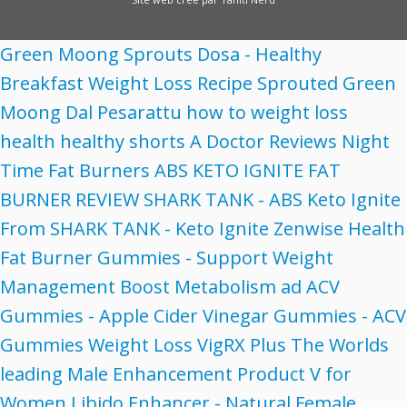
Green Moong Sprouts Dosa - Healthy
Breakfast Weight Loss Recipe Sprouted Green
Moong Dal Pesarattu
how to weight loss
health healthy shorts
A Doctor Reviews Night
Time Fat Burners
ABS KETO IGNITE FAT
BURNER REVIEW SHARK TANK - ABS Keto Ignite
From SHARK TANK - Keto Ignite
Zenwise Health
Fat Burner Gummies - Support Weight
Management Boost Metabolism ad
ACV
Gummies - Apple Cider Vinegar Gummies - ACV
Gummies Weight Loss
VigRX Plus The Worlds
leading Male Enhancement Product
V for
Women Libido Enhancer - Natural Female