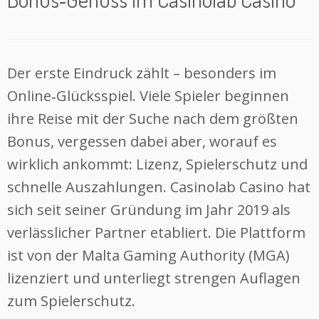
Der erste Eindruck zählt – besonders im
Online‑Glücksspiel. Viele Spieler beginnen
ihre Reise mit der Suche nach dem größten
Bonus, vergessen dabei aber, worauf es
wirklich ankommt: Lizenz, Spielerschutz und
schnelle Auszahlungen. Casinolab Casino hat
sich seit seiner Gründung im Jahr 2019 als
verlässlicher Partner etabliert. Die Plattform
ist von der Malta Gaming Authority (MGA)
lizenziert und unterliegt strengen Auflagen
zum Spielerschutz.