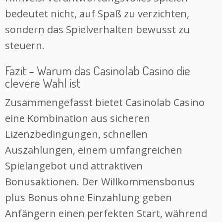
bedeutet nicht, auf Spaß zu verzichten,
sondern das Spielverhalten bewusst zu
steuern.
Fazit – Warum das Casinolab Casino die
clevere Wahl ist
Zusammengefasst bietet Casinolab Casino
eine Kombination aus sicheren
Lizenzbedingungen, schnellen
Auszahlungen, einem umfangreichen
Spielangebot und attraktiven
Bonusaktionen. Der Willkommensbonus
plus Bonus ohne Einzahlung geben
Anfängern einen perfekten Start, während