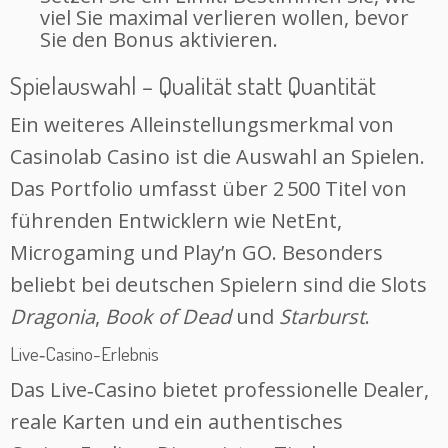
viel Sie maximal verlieren wollen, bevor
Sie den Bonus aktivieren.
Spielauswahl – Qualität statt Quantität
Ein weiteres Alleinstellungsmerkmal von
Casinolab Casino ist die Auswahl an Spielen.
Das Portfolio umfasst über 2 500 Titel von
führenden Entwicklern wie NetEnt,
Microgaming und Play’n GO. Besonders
beliebt bei deutschen Spielern sind die Slots
Dragonia
,
Book of Dead
und
Starburst
.
Live‑Casino-Erlebnis
Das Live‑Casino bietet professionelle Dealer,
reale Karten und ein authentisches