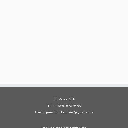
Hiti Moana Villa
Tel.: +(689) 40 57 93 93
Email : pensionhitimoana@gmail.com
Site web créé par
Tahiti Nerd