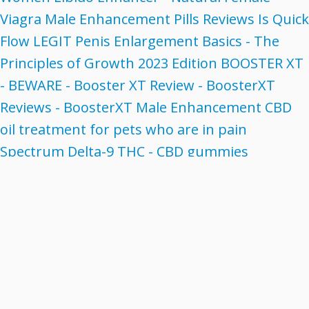
Viagra
Male Enhancement Pills Reviews Is Quick
Flow LEGIT
Penis Enlargement Basics - The
Principles of Growth 2023 Edition
BOOSTER XT
- BEWARE - Booster XT Review - BoosterXT
Reviews - BoosterXT Male Enhancement
CBD
oil treatment for pets who are in pain
Spectrum Delta-9 THC - CBD gummies
TriHealthy
etc Berberine Gummies - How
should I take weight loss gummies Is It Legit
2-
Minute Review Wyld - Huckleberry Gummies
BLINDGORILLAS WYLD CANNABIS INFUSED CBD
GUMMIES 122723
Coco Jones - Call On
Christmas
Red Hot Chili Peppers - Aeroplane
Official Music Video
RA Royal CBD Chocolate