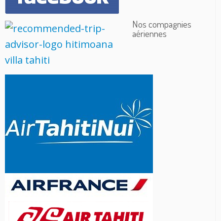
Nos compagnies
aériennes