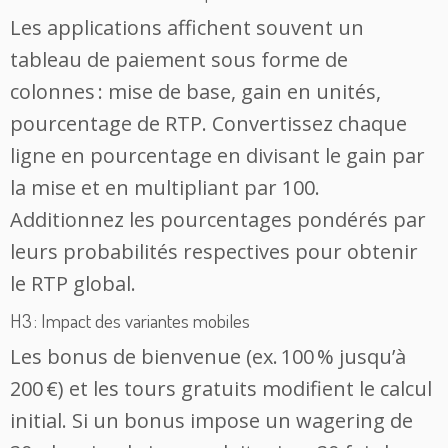
Les applications affichent souvent un
tableau de paiement sous forme de
colonnes : mise de base, gain en unités,
pourcentage de RTP. Convertissez chaque
ligne en pourcentage en divisant le gain par
la mise et en multipliant par 100.
Additionnez les pourcentages pondérés par
leurs probabilités respectives pour obtenir
le RTP global.
H3 : Impact des variantes mobiles
Les bonus de bienvenue (ex. 100 % jusqu’à
200 €) et les tours gratuits modifient le calcul
initial. Si un bonus impose un wagering de