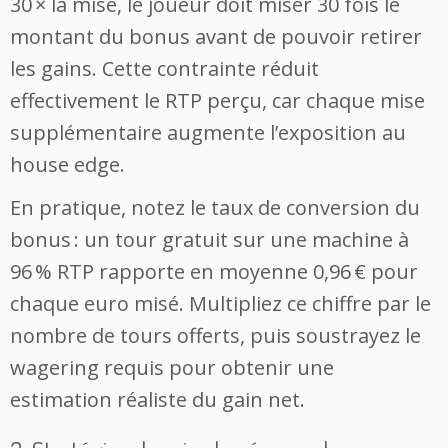
30 × la mise, le joueur doit miser 30 fois le
montant du bonus avant de pouvoir retirer
les gains. Cette contrainte réduit
effectivement le RTP perçu, car chaque mise
supplémentaire augmente l’exposition au
house edge.
En pratique, notez le taux de conversion du
bonus : un tour gratuit sur une machine à
96 % RTP rapporte en moyenne 0,96 € pour
chaque euro misé. Multipliez ce chiffre par le
nombre de tours offerts, puis soustrayez le
wagering requis pour obtenir une
estimation réaliste du gain net.