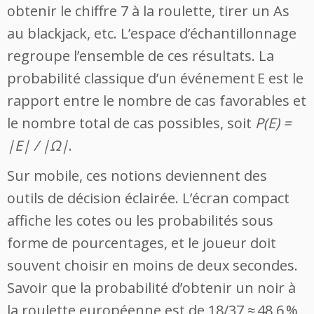
obtenir le chiffre 7 à la roulette, tirer un As
au blackjack, etc. L’espace d’échantillonnage
regroupe l’ensemble de ces résultats. La
probabilité classique d’un événement E est le
rapport entre le nombre de cas favorables et
le nombre total de cas possibles, soit
P(E) =
|E| / |Ω|
.
Sur mobile, ces notions deviennent des
outils de décision éclairée. L’écran compact
affiche les cotes ou les probabilités sous
forme de pourcentages, et le joueur doit
souvent choisir en moins de deux secondes.
Savoir que la probabilité d’obtenir un noir à
la roulette européenne est de 18/37 ≈ 48,6 %