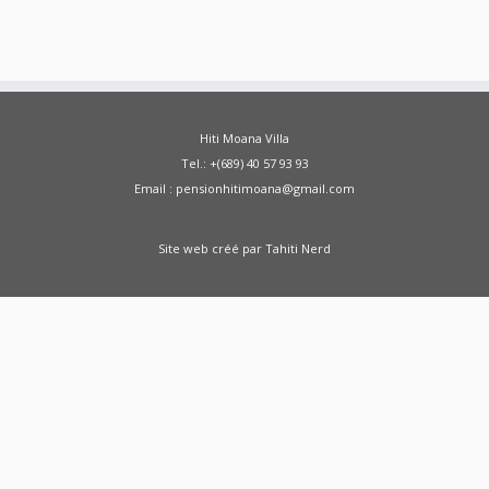
Hiti Moana Villa
Tel.: +(689) 40 57 93 93
Email : pensionhitimoana@gmail.com
Site web créé par
Tahiti Nerd
Green Moong Sprouts Dosa - Healthy
Breakfast Weight Loss Recipe Sprouted Green
Moong Dal Pesarattu
how to weight loss
health healthy shorts
A Doctor Reviews Night
Time Fat Burners
ABS KETO IGNITE FAT
BURNER REVIEW SHARK TANK - ABS Keto Ignite