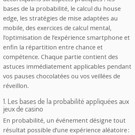
bases de la probabilité, le calcul du house
edge, les stratégies de mise adaptées au
mobile, des exercices de calcul mental,
l’optimisation de l’expérience smartphone et
enfin la répartition entre chance et
compétence. Chaque partie contient des
astuces immédiatement applicables pendant
vos pauses chocolatées ou vos veillées de
réveillon.
1. Les bases de la probabilité appliquées aux
jeux de casino
En probabilité, un événement désigne tout
résultat possible d’une expérience aléatoire :