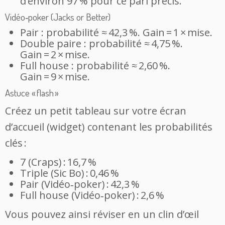
d’environ 97 % pour ce pari précis.
Vidéo‑poker (Jacks or Better)
Pair : probabilité ≈ 42,3 %. Gain = 1 × mise.
Double paire : probabilité ≈ 4,75 %.
Gain = 2 × mise.
Full house : probabilité ≈ 2,60 %.
Gain = 9 × mise.
Astuce « flash »
Créez un petit tableau sur votre écran
d’accueil (widget) contenant les probabilités
clés :
7 (Craps) : 16,7 %
Triple (Sic Bo) : 0,46 %
Pair (Vidéo‑poker) : 42,3 %
Full house (Vidéo‑poker) : 2,6 %
Vous pouvez ainsi réviser en un clin d’œil