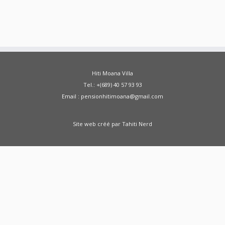
Hiti Moana Villa
Tel.: +(689) 40 57 93 93
Email : pensionhitimoana@gmail.com
Site web créé par
Tahiti Nerd
Green Moong Sprouts Dosa - Healthy
Breakfast Weight Loss Recipe Sprouted Green
Moong Dal Pesarattu
how to weight loss
health healthy shorts
A Doctor Reviews Night
Time Fat Burners
ABS KETO IGNITE FAT