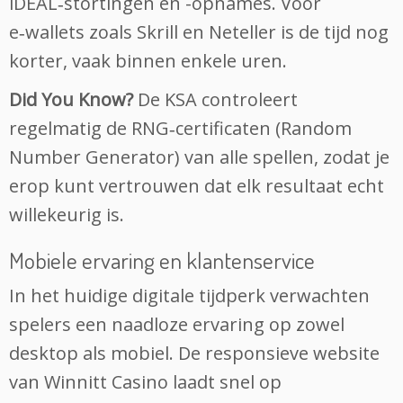
iDEAL‑stortingen en -opnames. Voor
e‑wallets zoals Skrill en Neteller is de tijd nog
korter, vaak binnen enkele uren.
Did You Know?
De KSA controleert
regelmatig de RNG‑certificaten (Random
Number Generator) van alle spellen, zodat je
erop kunt vertrouwen dat elk resultaat echt
willekeurig is.
Mobiele ervaring en klantenservice
In het huidige digitale tijdperk verwachten
spelers een naadloze ervaring op zowel
desktop als mobiel. De responsieve website
van Winnitt Casino laadt snel op