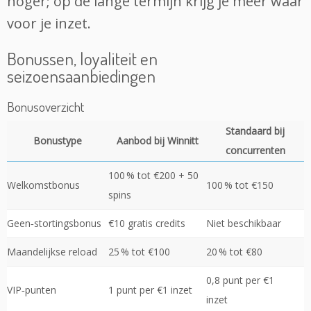
hoger; op de lange termijn krijg je meer waar
voor je inzet.
Bonussen, loyaliteit en
seizoensaanbiedingen
Bonusoverzicht
Standaard bij
Bonustype
Aanbod bij Winnitt
concurrenten
100 % tot €200 + 50
Welkomstbonus
100 % tot €150
spins
Geen‑stortingsbonus
€10 gratis credits
Niet beschikbaar
Maandelijkse reload
25 % tot €100
20 % tot €80
0,8 punt per €1
VIP‑punten
1 punt per €1 inzet
inzet