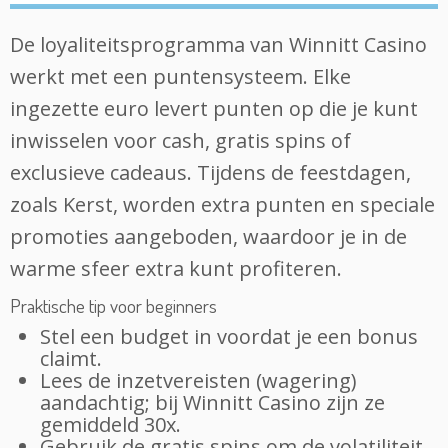
De loyaliteitsprogramma van Winnitt Casino
werkt met een puntensysteem. Elke
ingezette euro levert punten op die je kunt
inwisselen voor cash, gratis spins of
exclusieve cadeaus. Tijdens de feestdagen,
zoals Kerst, worden extra punten en speciale
promoties aangeboden, waardoor je in de
warme sfeer extra kunt profiteren.
Praktische tip voor beginners
Stel een budget in voordat je een bonus
claimt.
Lees de inzetvereisten (wagering)
aandachtig; bij Winnitt Casino zijn ze
gemiddeld 30x.
Gebruik de gratis spins om de volatiliteit