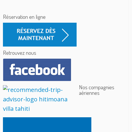
Réservation en ligne
Retrouvez nous
Nos compagnies
aériennes