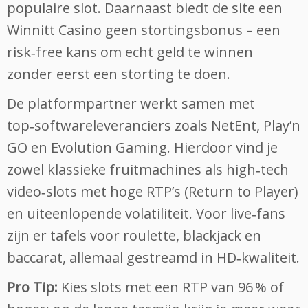
populaire slot. Daarnaast biedt de site een
Winnitt Casino geen stortingsbonus – een
risk‑free kans om echt geld te winnen
zonder eerst een storting te doen.
De platformpartner werkt samen met
top‑softwareleveranciers zoals NetEnt, Play’n
GO en Evolution Gaming. Hierdoor vind je
zowel klassieke fruitmachines als high‑tech
video‑slots met hoge RTP’s (Return to Player)
en uiteenlopende volatiliteit. Voor live‑fans
zijn er tafels voor roulette, blackjack en
baccarat, allemaal gestreamd in HD‑kwaliteit.
Pro Tip:
Kies slots met een RTP van 96 % of