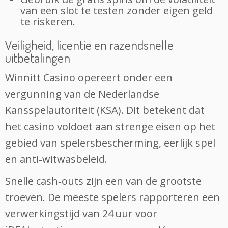
van een slot te testen zonder eigen geld
te riskeren.
Veiligheid, licentie en razendsnelle
uitbetalingen
Winnitt Casino opereert onder een
vergunning van de Nederlandse
Kansspelautoriteit (KSA). Dit betekent dat
het casino voldoet aan strenge eisen op het
gebied van spelersbescherming, eerlijk spel
en anti‑witwasbeleid.
Snelle cash‑outs zijn een van de grootste
troeven. De meeste spelers rapporteren een
verwerkingstijd van 24 uur voor