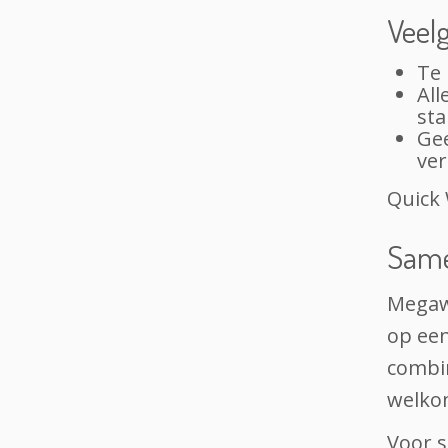
Veel
Te 
All
sta
Gee
ver
Quick 
Same
Megawa
op een
combin
welkom
Voor s