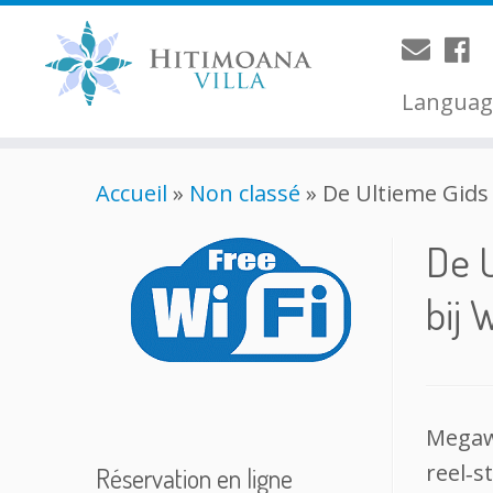
Langua
Accueil
»
Non classé
»
De Ultieme Gids
De 
bij 
Megawa
reel‑s
Réservation en ligne