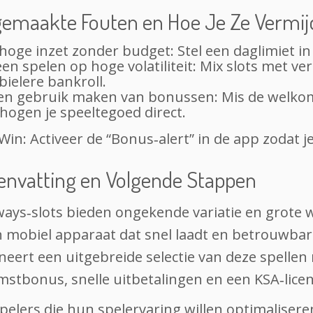
gemaakte Fouten en Hoe Je Ze Vermij
hoge inzet zonder budget: Stel een daglimiet in
een spelen op hoge volatiliteit: Mix slots met ver
bielere bankroll.
n gebruik maken van bonussen: Mis de welkoms
hogen je speeltegoed direct.
Win: Activeer de “Bonus‑alert” in de app zodat 
nvatting en Volgende Stappen
ys‑slots bieden ongekende variatie en grote w
 mobiel apparaat dat snel laadt en betrouwbar
eert een uitgebreide selectie van deze spellen
stbonus, snelle uitbetalingen en een KSA‑licent
pelers die hun spelervaring willen optimaliseren