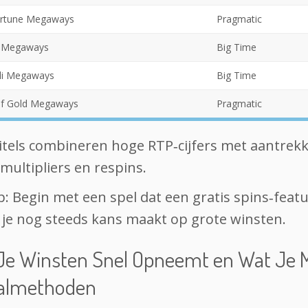
ortune Megaways
Pragmatic
 Megaways
Big Time
lli Megaways
Big Time
f Gold Megaways
Pragmatic
itels combineren hoge RTP‑cijfers met aantrekk
 multipliers en respins.
p: Begin met een spel dat een gratis spins‑featur
l je nog steeds kans maakt op grote winsten.
Je Winsten Snel Opneemt en Wat Je 
almethoden