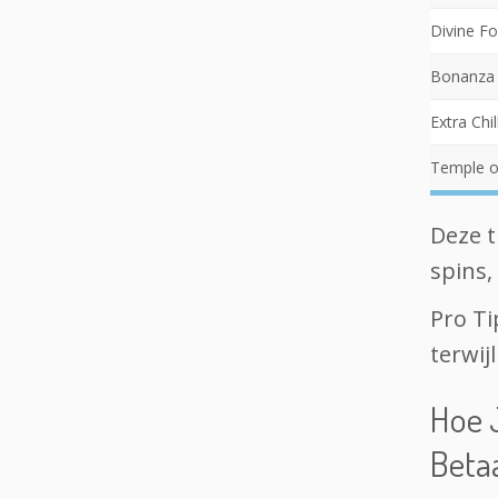
Divine F
Bonanza
Extra Chi
Temple o
Deze t
spins,
Pro Ti
terwij
Hoe 
Beta