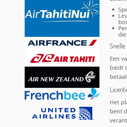
Spe
Lev
bon
Per
die
Snelle 
Een va
biedt 
betaal
Licent
Het pl
bent d
verant