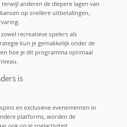
terwijl anderen de diepere lagen van
ansen op snellere uitbetalingen,
rvaring.
owel recreatieve spelers als
trategie kun je gemakkelijk onder de
p zien hoe je dit programma optimaal
niveau.
ders is
 spins en exclusieve evenementen in
andere platforms, worden de
r ook op je spelactiviteit.