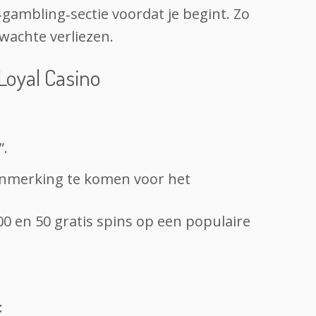
e‑gambling‑sectie voordat je begint. Zo
wachte verliezen.
Loyal Casino
”.
aanmerking te komen voor het
200 en 50 gratis spins op een populaire
: