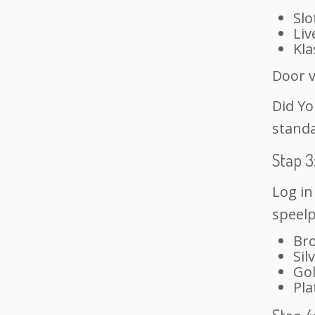
Slo
Liv
Kla
Door v
Did Yo
standa
Stap 3
Log in
speelp
Bro
Sil
Gol
Pla