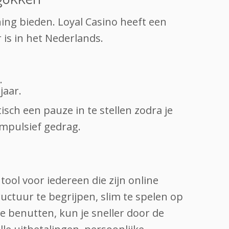
ng bieden. Loyal Casino heeft een
 is in het Nederlands.
.
jaar.
isch een pauze in te stellen zodra je
impulsief gedrag.
ool voor iedereen die zijn online
uctuur te begrijpen, slim te spelen op
te benutten, kun je sneller door de