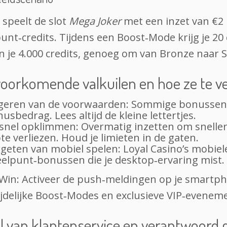
e speelt de slot
Mega Joker
met een inzet van €2 
unt‑credits. Tijdens een Boost‑Mode krijg je 20 
n je 4.000 credits, genoeg om van Bronze naar S
voorkomende valkuilen en hoe ze te v
eren van de voorwaarden: Sommige bonussen v
usbedrag. Lees altijd de kleine lettertjes.
snel opklimmen: Overmatig inzetten om sneller
te verliezen. Houd je limieten in de gaten.
geten van mobiel spelen: Loyal Casino’s mobiel
elpunt‑bonussen die je desktop‑ervaring mist.
Win: Activeer de push‑meldingen op je smartpho
ijdelijke Boost‑Modes en exclusieve VIP‑evenem
ol van klantenservice en verantwoord