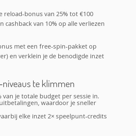
kse reload‑bonus van 25% tot €100
n cashback van 10% op alle verliezen
onus met een free‑spin‑pakket op
yer) en verklein je de benodigde inzet
P‑niveaus te klimmen
van je totale budget per sessie in.
uitbetalingen, waardoor je sneller
aarbij elke inzet 2× speelpunt‑credits