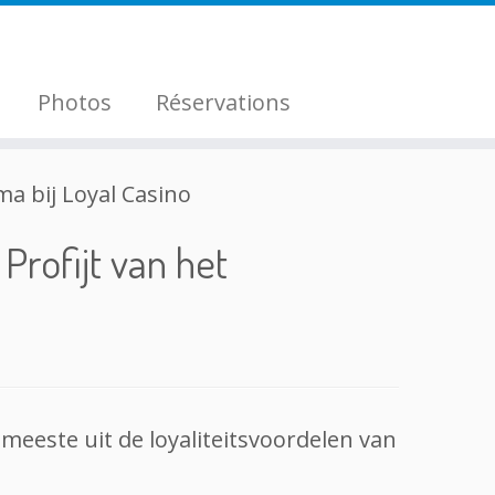
Photos
Réservations
a bij Loyal Casino
Profijt van het
 meeste uit de loyaliteitsvoordelen van