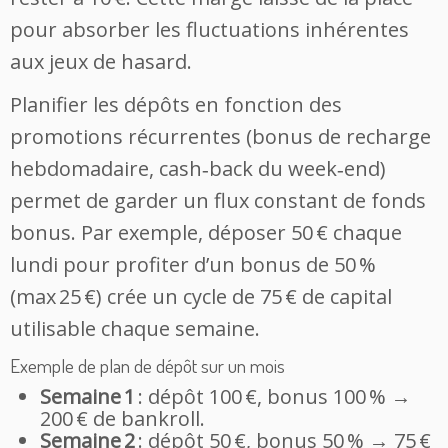
pour absorber les fluctuations inhérentes
aux jeux de hasard.
Planifier les dépôts en fonction des
promotions récurrentes (bonus de recharge
hebdomadaire, cash‑back du week‑end)
permet de garder un flux constant de fonds
bonus. Par exemple, déposer 50 € chaque
lundi pour profiter d’un bonus de 50 %
(max 25 €) crée un cycle de 75 € de capital
utilisable chaque semaine.
Exemple de plan de dépôt sur un mois
Semaine 1
: dépôt 100 €, bonus 100 % →
200 € de bankroll.
Semaine 2
: dépôt 50 €, bonus 50 % → 75 €