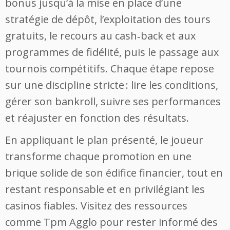
bonus jusqu’à la mise en place d’une
stratégie de dépôt, l’exploitation des tours
gratuits, le recours au cash‑back et aux
programmes de fidélité, puis le passage aux
tournois compétitifs. Chaque étape repose
sur une discipline stricte : lire les conditions,
gérer son bankroll, suivre ses performances
et réajuster en fonction des résultats.
En appliquant le plan présenté, le joueur
transforme chaque promotion en une
brique solide de son édifice financier, tout en
restant responsable et en privilégiant les
casinos fiables. Visitez des ressources
comme Tpm Agglo pour rester informé des