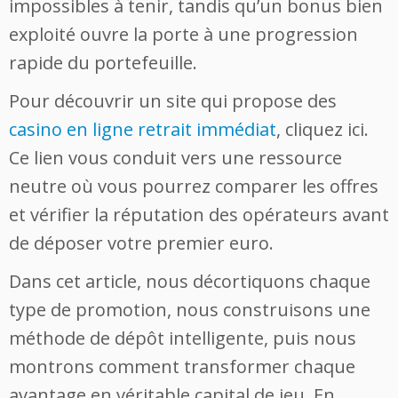
impossibles à tenir, tandis qu’un bonus bien
exploité ouvre la porte à une progression
rapide du portefeuille.
Pour découvrir un site qui propose des
casino en ligne retrait immédiat
, cliquez ici.
Ce lien vous conduit vers une ressource
neutre où vous pourrez comparer les offres
et vérifier la réputation des opérateurs avant
de déposer votre premier euro.
Dans cet article, nous décortiquons chaque
type de promotion, nous construisons une
méthode de dépôt intelligente, puis nous
montrons comment transformer chaque
avantage en véritable capital de jeu. En