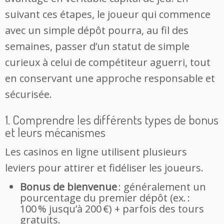
suivant ces étapes, le joueur qui commence
avec un simple dépôt pourra, au fil des
semaines, passer d’un statut de simple
curieux à celui de compétiteur aguerri, tout
en conservant une approche responsable et
sécurisée.
1. Comprendre les différents types de bonus
et leurs mécanismes
Les casinos en ligne utilisent plusieurs
leviers pour attirer et fidéliser les joueurs.
Bonus de bienvenue
: généralement un
pourcentage du premier dépôt (ex. :
100 % jusqu’à 200 €) + parfois des tours
gratuits.