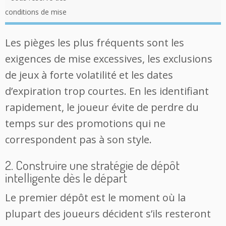
conditions de mise
Les pièges les plus fréquents sont les
exigences de mise excessives, les exclusions
de jeux à forte volatilité et les dates
d’expiration trop courtes. En les identifiant
rapidement, le joueur évite de perdre du
temps sur des promotions qui ne
correspondent pas à son style.
2. Construire une stratégie de dépôt
intelligente dès le départ
Le premier dépôt est le moment où la
plupart des joueurs décident s’ils resteront