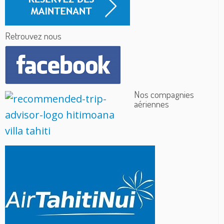
Retrouvez nous
Nos compagnies
aériennes