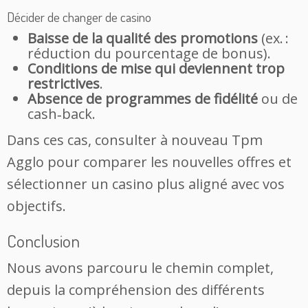
Décider de changer de casino
Baisse de la qualité des promotions
(ex. :
réduction du pourcentage de bonus).
Conditions de mise qui deviennent trop
restrictives
.
Absence de programmes de fidélité
ou de
cash‑back.
Dans ces cas, consulter à nouveau Tpm
Agglo pour comparer les nouvelles offres et
sélectionner un casino plus aligné avec vos
objectifs.
Conclusion
Nous avons parcouru le chemin complet,
depuis la compréhension des différents