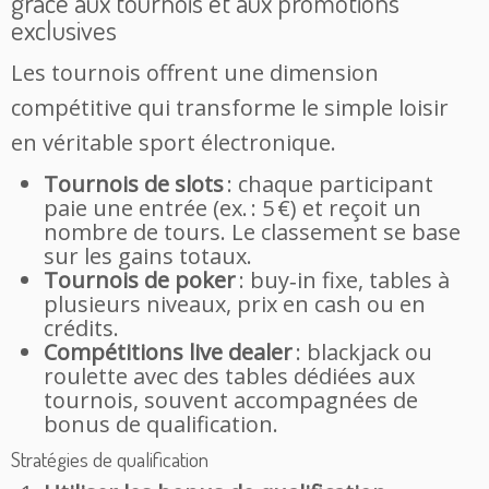
grâce aux tournois et aux promotions
exclusives
Les tournois offrent une dimension
compétitive qui transforme le simple loisir
en véritable sport électronique.
Tournois de slots
: chaque participant
paie une entrée (ex. : 5 €) et reçoit un
nombre de tours. Le classement se base
sur les gains totaux.
Tournois de poker
: buy‑in fixe, tables à
plusieurs niveaux, prix en cash ou en
crédits.
Compétitions live dealer
: blackjack ou
roulette avec des tables dédiées aux
tournois, souvent accompagnées de
bonus de qualification.
Stratégies de qualification