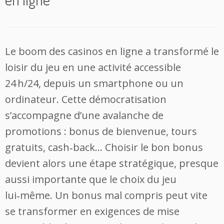
Le boom des casinos en ligne a transformé le
loisir du jeu en une activité accessible
24 h/24, depuis un smartphone ou un
ordinateur. Cette démocratisation
s’accompagne d’une avalanche de
promotions : bonus de bienvenue, tours
gratuits, cash‑back… Choisir le bon bonus
devient alors une étape stratégique, presque
aussi importante que le choix du jeu
lui‑même. Un bonus mal compris peut vite
se transformer en exigences de mise