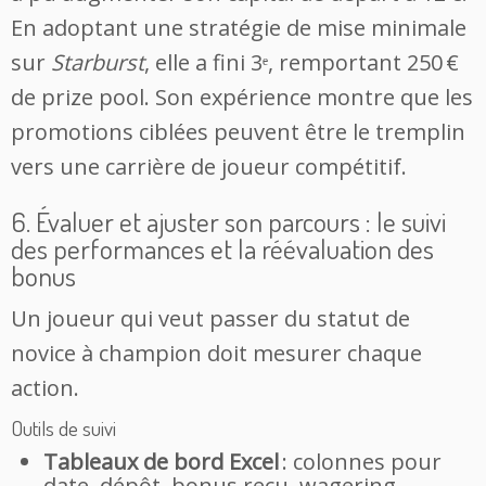
En adoptant une stratégie de mise minimale
sur
Starburst
, elle a fini 3ᵉ, remportant 250 €
de prize pool. Son expérience montre que les
promotions ciblées peuvent être le tremplin
vers une carrière de joueur compétitif.
6. Évaluer et ajuster son parcours : le suivi
des performances et la réévaluation des
bonus
Un joueur qui veut passer du statut de
novice à champion doit mesurer chaque
action.
Outils de suivi
Tableaux de bord Excel
: colonnes pour
date, dépôt, bonus reçu, wagering