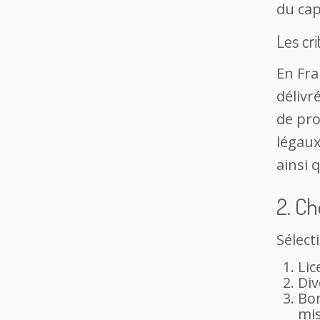
du cap
Les cri
En Fra
délivr
de pro
légaux
ainsi 
2. Ch
Sélect
Lic
Div
Bon
mis