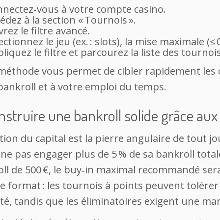
nectez‑vous à votre compte casino.
édez à la section « Tournois ».
rez le filtre avancé.
ectionnez le jeu (ex. : slots), la mise maximale (≤ 0
liquez le filtre et parcourez la liste des tournoi
méthode vous permet de cibler rapidement les 
bankroll et à votre emploi du temps.
nstruire une bankroll solide grâce aux
tion du capital est la pierre angulaire de tout j
 ne pas engager plus de 5 % de sa bankroll total
ll de 500 €, le buy‑in maximal recommandé sera 
le format : les tournois à points peuvent tolérer
lité, tandis que les éliminatoires exigent une mar