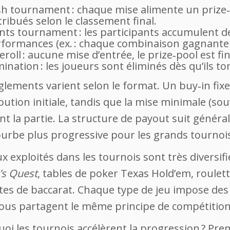
h tournament : chaque mise alimente un prize
tribués selon le classement final.
nts tournament : les participants accumulent d
formances (ex. : chaque combinaison gagnante 
eroll : aucune mise d’entrée, le prize‑pool est f
mination : les joueurs sont éliminés dès qu’ils t
glements varient selon le format. Un buy‑in fixe 
bution initiale, tandis que la mise minimale (souv
t la partie. La structure de payout suit génér
urbe plus progressive pour les grands tournoi
ux exploités dans les tournois sont très diversifi
’s Quest
, tables de poker Texas Hold’em, roule
tes de baccarat. Chaque type de jeu impose des
ous partagent le même principe de compétition
oi les tournois accélèrent la progression ? Pre