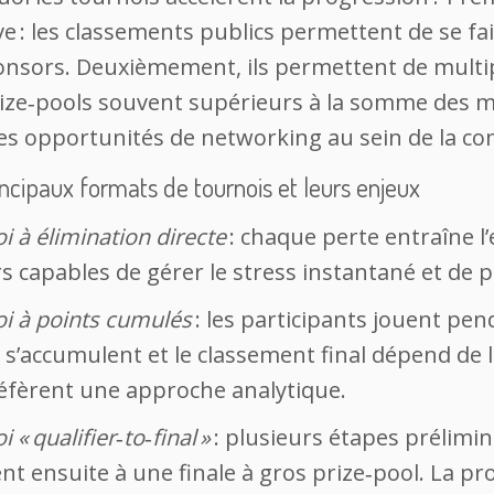
e : les classements publics permettent de se fa
onsors. Deuxièmement, ils permettent de multip
ize‑pools souvent supérieurs à la somme des mises
es opportunités de networking au sein de la c
incipaux formats de tournois et leurs enjeux
i à élimination directe
: chaque perte entraîne l’
s capables de gérer le stress instantané et de 
i à points cumulés
: les participants jouent pen
 s’accumulent et le classement final dépend de l
éfèrent une approche analytique.
 « qualifier‑to‑final »
: plusieurs étapes prélimina
nt ensuite à une finale à gros prize‑pool. La pr