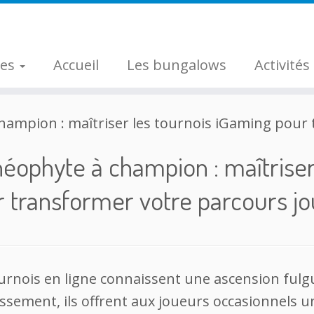
ges
Accueil
Les bungalows
Activités
hampion : maîtriser les tournois iGaming pour
éophyte à champion : maîtriser
 transformer votre parcours j
urnois en ligne connaissent une ascension fulg
issement, ils offrent aux joueurs occasionnels un