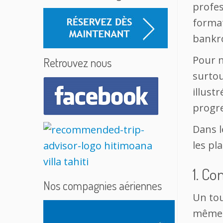
profes
format
bankro
Pour n
Retrouvez nous
surtou
illust
progre
Dans l
les pl
1. C
Nos compagnies aériennes
Un tou
même j