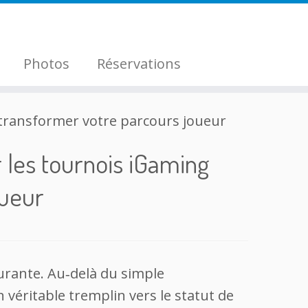
Photos
Réservations
 transformer votre parcours joueur
 les tournois iGaming
oueur
urante. Au‑delà du simple
 véritable tremplin vers le statut de