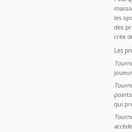
massiv
les sp
des pr
crée d
Les pr
Tourno
joueur
Tourno
points
qui pr
Tournoi
accède