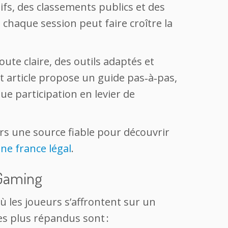
ifs, des classements publics et des
chaque session peut faire croître la
oute claire, des outils adaptés et
t article propose un guide pas‑à‑pas,
ue participation en levier de
rs une source fiable pour découvrir
gne france légal
.
iGaming
 les joueurs s’affrontent sur un
s plus répandus sont :