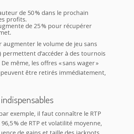
hauteur de 50 % dans le prochain
s profits.
 augmente de 25 % pour récupérer
met.
r augmenter le volume de jeu sans
ry) permettent d’accéder à des tournois
De même, les offres « sans wager »
s peuvent être retirés immédiatement,
 indispensables
 par exemple, il faut connaître le RTP
 à 96,5 % de RTP et volatilité moyenne,
nce de gains et taille des jackpots.