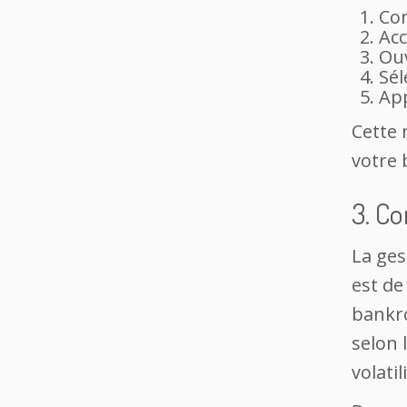
Con
Acc
Ouv
Sél
App
Cette 
votre 
3. Co
La ges
est de
bankro
selon 
volati