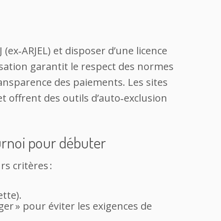
 (ex‑ARJEL) et disposer d’une licence
risation garantit le respect des normes
ransparence des paiements. Les sites
t offrent des outils d’auto‑exclusion
ournoi pour débuter
s critères :
tte).
ger » pour éviter les exigences de