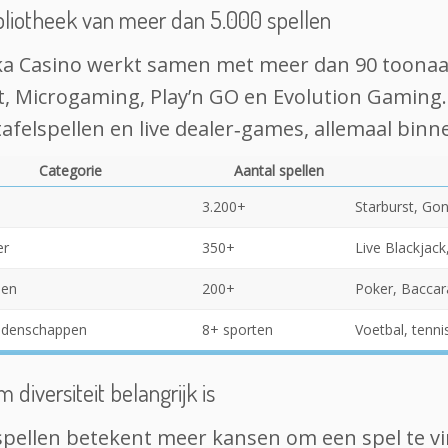
bliotheek van meer dan 5.000 spellen
aka Casino werkt samen met meer dan 90 toona
, Microgaming, Play’n GO en Evolution Gaming. 
 tafelspellen en live dealer‑games, allemaal bin
Categorie
Aantal spellen
3.200+
Starburst, Go
er
350+
Live Blackjack
len
200+
Poker, Baccar
ddenschappen
8+ sporten
Voetbal, tenni
diversiteit belangrijk is
pellen betekent meer kansen om een spel te vind