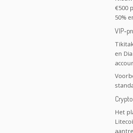
€500 p
50% en
VIP‑p
Tikita
en Dia
accoun
Voorbe
standa
Crypto
Het pl
Liteco
aantre