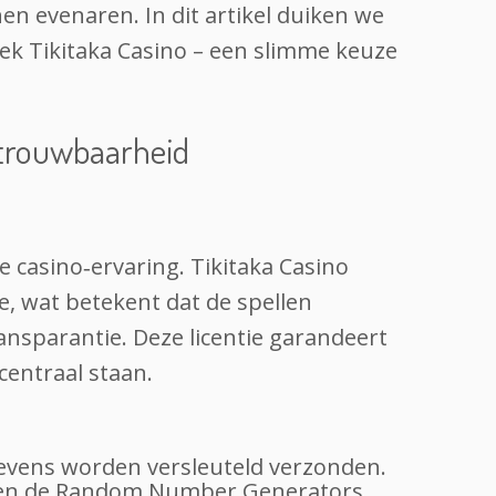
nen evenaren. In dit artikel duiken we
ek Tikitaka Casino – een slimme keuze
etrouwbaarheid
e casino‑ervaring. Tikitaka Casino
, wat betekent dat de spellen
ansparantie. Deze licentie garandeert
entraal staan.
egevens worden versleuteld verzonden.
testen de Random Number Generators