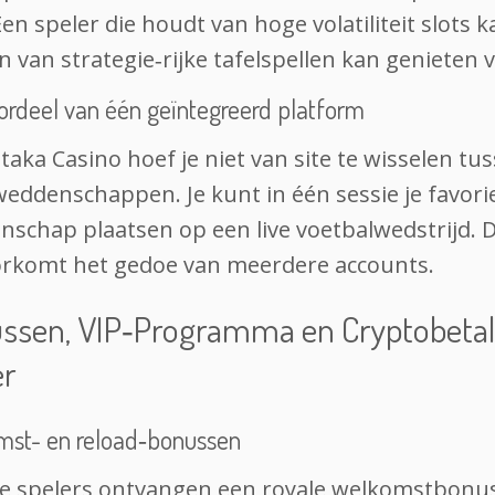
Een speler die houdt van hoge volatiliteit slots k
n van strategie‑rijke tafelspellen kan genieten v
ordeel van één geïntegreerd platform
kitaka Casino hoef je niet van site te wisselen tu
eddenschappen. Je kunt in één sessie je favori
schap plaatsen op een live voetbalwedstrijd. 
orkomt het gedoe van meerdere accounts.
ssen, VIP‑Programma en Cryptobetali
er
st- en reload‑bonussen
 spelers ontvangen een royale welkomstbonus 