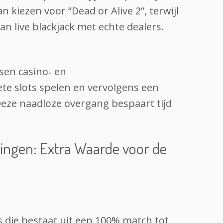
an kiezen voor “Dead or Alive 2”, terwijl
an live blackjack met echte dealers.
ssen casino‑ en
ete slots spelen en vervolgens een
Deze naadloze overgang bespaart tijd
ngen: Extra Waarde voor de
die bestaat uit een 100% match tot