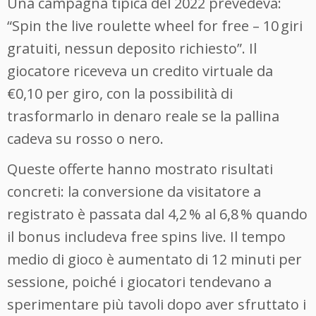
Una campagna tipica del 2022 prevedeva:
“Spin the live roulette wheel for free – 10 giri
gratuiti, nessun deposito richiesto”. Il
giocatore riceveva un credito virtuale da
€0,10 per giro, con la possibilità di
trasformarlo in denaro reale se la pallina
cadeva su rosso o nero.
Queste offerte hanno mostrato risultati
concreti: la conversione da visitatore a
registrato è passata dal 4,2 % al 6,8 % quando
il bonus includeva free spins live. Il tempo
medio di gioco è aumentato di 12 minuti per
sessione, poiché i giocatori tendevano a
sperimentare più tavoli dopo aver sfruttato i