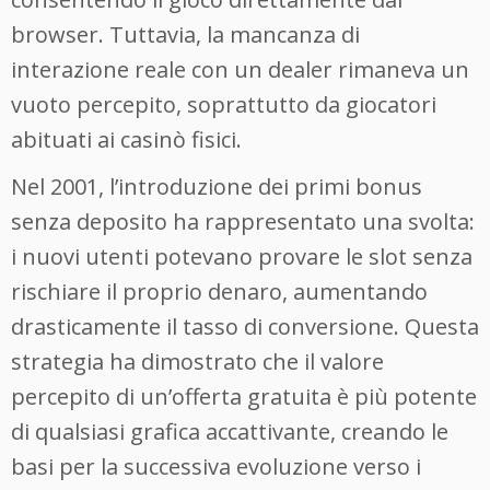
browser. Tuttavia, la mancanza di
interazione reale con un dealer rimaneva un
vuoto percepito, soprattutto da giocatori
abituati ai casinò fisici.
Nel 2001, l’introduzione dei primi bonus
senza deposito ha rappresentato una svolta:
i nuovi utenti potevano provare le slot senza
rischiare il proprio denaro, aumentando
drasticamente il tasso di conversione. Questa
strategia ha dimostrato che il valore
percepito di un’offerta gratuita è più potente
di qualsiasi grafica accattivante, creando le
basi per la successiva evoluzione verso i