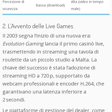
Percezione di
Alta (video in tempo
Bassa (download)
sicurezza
reale)
2. L’Avvento delle Live Games
Il 2003 segna l’inizio di una nuova era:
Evolution Gaming
lancia il primo casinò live,
trasmettendo in streaming una tavola di
roulette da un piccolo studio a Malta. La
chiave del successo è stata l’adozione di
streaming HD a 720 p, supportato da
webcam professionali e encoder H.264, che
garantivano una latenza inferiore a
2 secondi.
Le piattaforme di gestione del dealer, come