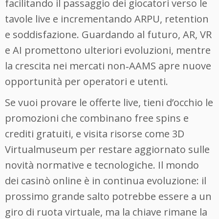
facilitando il passaggio dei giocatori verso le
tavole live e incrementando ARPU, retention
e soddisfazione. Guardando al futuro, AR, VR
e AI promettono ulteriori evoluzioni, mentre
la crescita nei mercati non‑AAMS apre nuove
opportunità per operatori e utenti.
Se vuoi provare le offerte live, tieni d’occhio le
promozioni che combinano free spins e
crediti gratuiti, e visita risorse come 3D
Virtualmuseum per restare aggiornato sulle
novità normative e tecnologiche. Il mondo
dei casinò online è in continua evoluzione: il
prossimo grande salto potrebbe essere a un
giro di ruota virtuale, ma la chiave rimane la