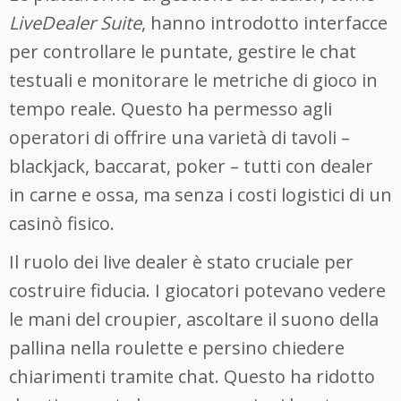
LiveDealer Suite
, hanno introdotto interfacce
per controllare le puntate, gestire le chat
testuali e monitorare le metriche di gioco in
tempo reale. Questo ha permesso agli
operatori di offrire una varietà di tavoli –
blackjack, baccarat, poker – tutti con dealer
in carne e ossa, ma senza i costi logistici di un
casinò fisico.
Il ruolo dei live dealer è stato cruciale per
costruire fiducia. I giocatori potevano vedere
le mani del croupier, ascoltare il suono della
pallina nella roulette e persino chiedere
chiarimenti tramite chat. Questo ha ridotto