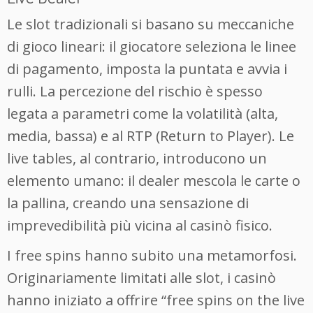
Le slot tradizionali si basano su meccaniche
di gioco lineari: il giocatore seleziona le linee
di pagamento, imposta la puntata e avvia i
rulli. La percezione del rischio è spesso
legata a parametri come la volatilità (alta,
media, bassa) e al RTP (Return to Player). Le
live tables, al contrario, introducono un
elemento umano: il dealer mescola le carte o
la pallina, creando una sensazione di
imprevedibilità più vicina al casinò fisico.
I free spins hanno subito una metamorfosi.
Originariamente limitati alle slot, i casinò
hanno iniziato a offrire “free spins on the live