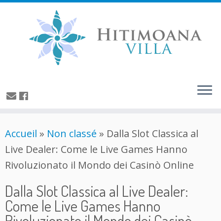
Accueil
»
Non classé
»
Dalla Slot Classica al
Live Dealer: Come le Live Games Hanno
Rivoluzionato il Mondo dei Casinò Online
Dalla Slot Classica al Live Dealer:
Come le Live Games Hanno
Rivoluzionato il Mondo dei Casinò