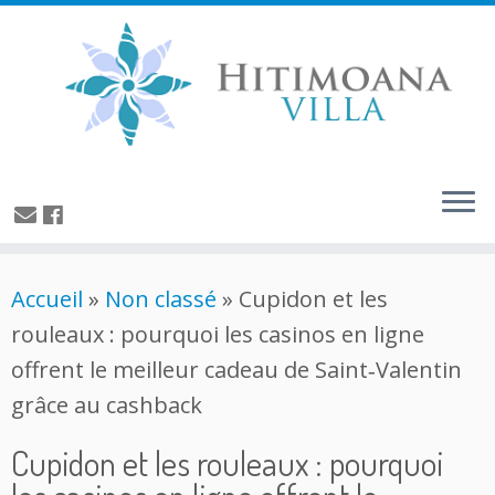
Accueil
»
Non classé
»
Cupidon et les
rouleaux : pourquoi les casinos en ligne
offrent le meilleur cadeau de Saint‑Valentin
grâce au cashback
Cupidon et les rouleaux : pourquoi