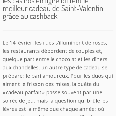
les casinos en ligne offrent le
meilleur cadeau de Saint‑Valentin
grâce au cashback
Le 14 février, les rues s’illuminent de roses,
les restaurants débordent de couples et,
quelque part entre le chocolat et les dîners
aux chandelles, un autre type de cadeau se
prépare : le pari amoureux. Pour les duos qui
aiment le frisson des mises, la quête du
« cadeau parfait » passe souvent par une
soirée de jeu, mais la question qui brûle les
lèvres est la même que chaque année : où