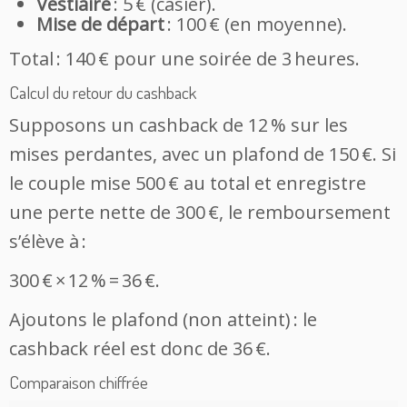
Vestiaire
: 5 € (casier).
Mise de départ
: 100 € (en moyenne).
Total : 140 € pour une soirée de 3 heures.
Calcul du retour du cashback
Supposons un cashback de 12 % sur les
mises perdantes, avec un plafond de 150 €. Si
le couple mise 500 € au total et enregistre
une perte nette de 300 €, le remboursement
s’élève à :
300 € × 12 % = 36 €.
Ajoutons le plafond (non atteint) : le
cashback réel est donc de 36 €.
Comparaison chiffrée