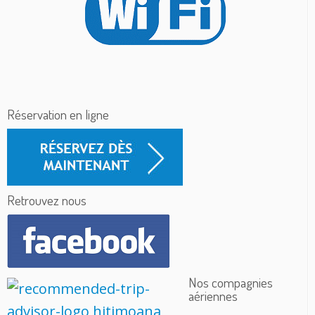
Réservation en ligne
Retrouvez nous
Nos compagnies
aériennes