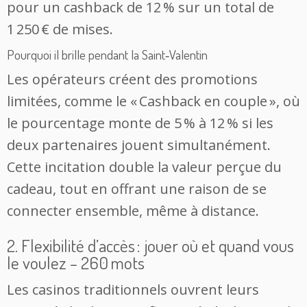
pour un cashback de 12 % sur un total de
1 250 € de mises.
Pourquoi il brille pendant la Saint‑Valentin
Les opérateurs créent des promotions
limitées, comme le « Cashback en couple », où
le pourcentage monte de 5 % à 12 % si les
deux partenaires jouent simultanément.
Cette incitation double la valeur perçue du
cadeau, tout en offrant une raison de se
connecter ensemble, même à distance.
2. Flexibilité d’accès : jouer où et quand vous
le voulez – 260 mots
Les casinos traditionnels ouvrent leurs