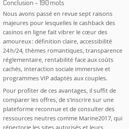
Conclusion – 190 mots
Nous avons passé en revue sept raisons
majeures pour lesquelles le cashback des
casinos en ligne fait vibrer le cœur des
amoureux : définition claire, accessibilité
24 h/24, thèmes romantiques, transparence
réglementaire, rentabilité face aux coûts
cachés, interaction sociale immersive et
programmes VIP adaptés aux couples.
Pour profiter de ces avantages, il suffit de
comparer les offres, de s’inscrire sur une
plateforme reconnue et de consulter des
ressources neutres comme Marine2017, qui
répertorie les sites autorisés et leurs