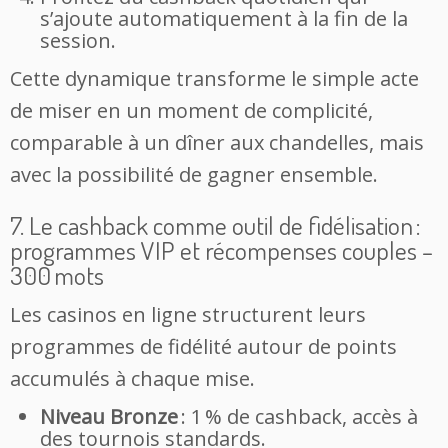
s’ajoute automatiquement à la fin de la
session.
Cette dynamique transforme le simple acte
de miser en un moment de complicité,
comparable à un dîner aux chandelles, mais
avec la possibilité de gagner ensemble.
7. Le cashback comme outil de fidélisation :
programmes VIP et récompenses couples –
300 mots
Les casinos en ligne structurent leurs
programmes de fidélité autour de points
accumulés à chaque mise.
Niveau Bronze
: 1 % de cashback, accès à
des tournois standards.