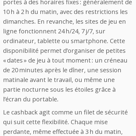
portes à des horaires fixes : généralement de
10 h à 2 h du matin, avec des restrictions les
dimanches. En revanche, les sites de jeu en
ligne fonctionnent 24 h/24, 7 j/7, sur
ordinateur, tablette ou smartphone. Cette
disponibilité permet d’organiser de petites
« dates » de jeu à tout moment : un créneau
de 20 minutes après le dîner, une session
matinale avant le travail, ou même une
partie nocturne sous les étoiles grâce à
l’écran du portable.
Le cashback agit comme un filet de sécurité
qui suit cette flexibilité. Chaque mise
perdante, même effectuée à 3 h du matin,