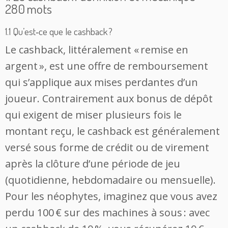
280 mots
1.1 Qu’est‑ce que le cashback ?
Le cashback, littéralement « remise en
argent », est une offre de remboursement
qui s’applique aux mises perdantes d’un
joueur. Contrairement aux bonus de dépôt
qui exigent de miser plusieurs fois le
montant reçu, le cashback est généralement
versé sous forme de crédit ou de virement
après la clôture d’une période de jeu
(quotidienne, hebdomadaire ou mensuelle).
Pour les néophytes, imaginez que vous avez
perdu 100 € sur des machines à sous : avec