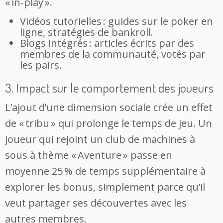
« in‑play ».
Vidéos tutorielles : guides sur le poker en
ligne, stratégies de bankroll.
Blogs intégrés : articles écrits par des
membres de la communauté, votés par
les pairs.
3. Impact sur le comportement des joueurs
L’ajout d’une dimension sociale crée un effet
de « tribu » qui prolonge le temps de jeu. Un
joueur qui rejoint un club de machines à
sous à thème « Aventure » passe en
moyenne 25 % de temps supplémentaire à
explorer les bonus, simplement parce qu’il
veut partager ses découvertes avec les
autres membres.