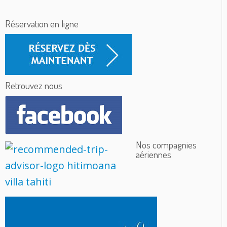
Réservation en ligne
Retrouvez nous
Nos compagnies
aériennes