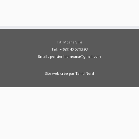
Hiti Moana Villa
Tel.: +(689) 40 57 93 93
Email : pensionhitimoana@gmail.com
Site web créé par
Tahiti Nerd
Green Moong Sprouts Dosa - Healthy
Breakfast Weight Loss Recipe Sprouted Green
Moong Dal Pesarattu
how to weight loss
health healthy shorts
A Doctor Reviews Night
Time Fat Burners
ABS KETO IGNITE FAT