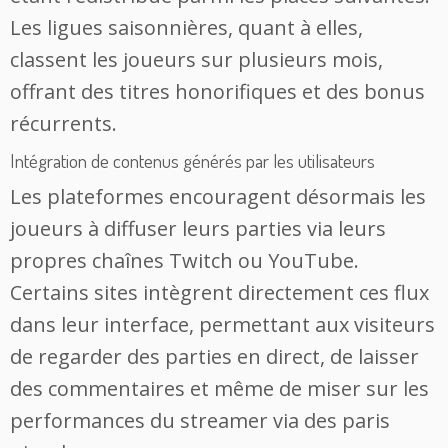
Les ligues saisonnières, quant à elles,
classent les joueurs sur plusieurs mois,
offrant des titres honorifiques et des bonus
récurrents.
Intégration de contenus générés par les utilisateurs
Les plateformes encouragent désormais les
joueurs à diffuser leurs parties via leurs
propres chaînes Twitch ou YouTube.
Certains sites intègrent directement ces flux
dans leur interface, permettant aux visiteurs
de regarder des parties en direct, de laisser
des commentaires et même de miser sur les
performances du streamer via des paris