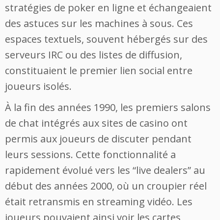
stratégies de poker en ligne et échangeaient
des astuces sur les machines à sous. Ces
espaces textuels, souvent hébergés sur des
serveurs IRC ou des listes de diffusion,
constituaient le premier lien social entre
joueurs isolés.
À la fin des années 1990, les premiers salons
de chat intégrés aux sites de casino ont
permis aux joueurs de discuter pendant
leurs sessions. Cette fonctionnalité a
rapidement évolué vers les “live dealers” au
début des années 2000, où un croupier réel
était retransmis en streaming vidéo. Les
joueurs pouvaient ainsi voir les cartes