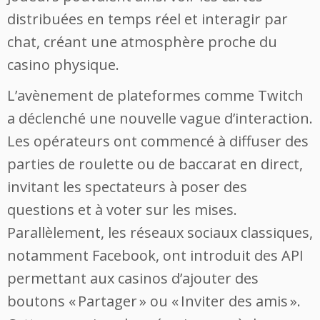
distribuées en temps réel et interagir par
chat, créant une atmosphère proche du
casino physique.
L’avènement de plateformes comme Twitch
a déclenché une nouvelle vague d’interaction.
Les opérateurs ont commencé à diffuser des
parties de roulette ou de baccarat en direct,
invitant les spectateurs à poser des
questions et à voter sur les mises.
Parallèlement, les réseaux sociaux classiques,
notamment Facebook, ont introduit des API
permettant aux casinos d’ajouter des
boutons « Partager » ou « Inviter des amis ».