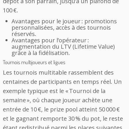
dépôt à son parrain, jusqu’à un plafond de
100 €.
Avantages pour le joueur : promotions
personnalisées, accès à des tournois
réservés.
Avantages pour l’opérateur :
augmentation du LTV (Lifetime Value)
grâce à la fidélisation.
Tournois multijoueurs et ligues
Les tournois multitable rassemblent des
centaines de participants en temps réel. Un
exemple typique est le « Tournoi de la
semaine », où chaque joueur achète une
entrée de 10 €, le prize pool atteint 50 000 €
et le gagnant remporte 30 % du pot, le reste
étant redistribué parmi les places suivantes.