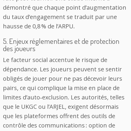
démontré que chaque point d’augmentation
du taux d’engagement se traduit par une
hausse de 0,8 % de l’ARPU.
5. Enjeux réglementaires et de protection
des joueurs
Le facteur social accentue le risque de
dépendance. Les joueurs peuvent se sentir
obligés de jouer pour ne pas décevoir leurs
pairs, ce qui complique la mise en place de
limites d’auto‑exclusion. Les autorités, telles
que le UKGC ou l’ARJEL, exigent désormais
que les plateformes offrent des outils de
contrôle des communications : option de