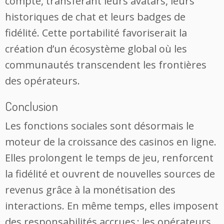
compte, transférant leurs avatars, leurs
historiques de chat et leurs badges de
fidélité. Cette portabilité favoriserait la
création d’un écosystème global où les
communautés transcendent les frontières
des opérateurs.
Conclusion
Les fonctions sociales sont désormais le
moteur de la croissance des casinos en ligne.
Elles prolongent le temps de jeu, renforcent
la fidélité et ouvrent de nouvelles sources de
revenus grâce à la monétisation des
interactions. En même temps, elles imposent
des responsabilités accrues : les opérateurs