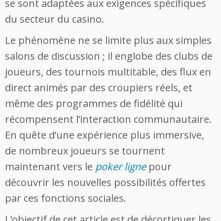
se sont adaptées aux exigences spécifiques
du secteur du casino.
Le phénomène ne se limite plus aux simples
salons de discussion ; il englobe des clubs de
joueurs, des tournois multitable, des flux en
direct animés par des croupiers réels, et
même des programmes de fidélité qui
récompensent l’interaction communautaire.
En quête d’une expérience plus immersive,
de nombreux joueurs se tournent
maintenant vers le
poker ligne
pour
découvrir les nouvelles possibilités offertes
par ces fonctions sociales.
L’objectif de cet article est de décortiquer les