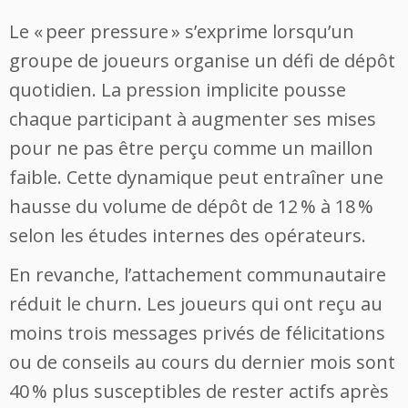
Le « peer pressure » s’exprime lorsqu’un
groupe de joueurs organise un défi de dépôt
quotidien. La pression implicite pousse
chaque participant à augmenter ses mises
pour ne pas être perçu comme un maillon
faible. Cette dynamique peut entraîner une
hausse du volume de dépôt de 12 % à 18 %
selon les études internes des opérateurs.
En revanche, l’attachement communautaire
réduit le churn. Les joueurs qui ont reçu au
moins trois messages privés de félicitations
ou de conseils au cours du dernier mois sont
40 % plus susceptibles de rester actifs après