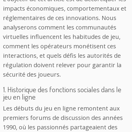
impacts économiques, comportementaux et
réglementaires de ces innovations. Nous
analyserons comment les communautés
virtuelles influencent les habitudes de jeu,
comment les opérateurs monétisent ces
interactions, et quels défis les autorités de
régulation doivent relever pour garantir la
sécurité des joueurs.
1. Historique des fonctions sociales dans le
jeu en ligne
Les débuts du jeu en ligne remontent aux
premiers forums de discussion des années
1990, où les passionnés partageaient des