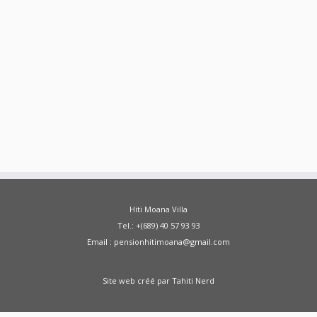
Hiti Moana Villa
Tel.: +(689) 40 57 93 93
Email : pensionhitimoana@gmail.com
Site web créé par
Tahiti Nerd