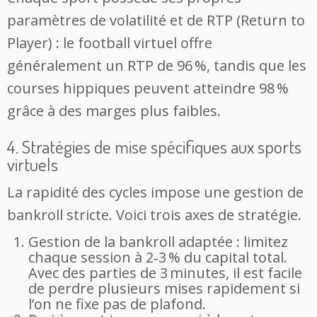
paramètres de volatilité et de RTP (Return to
Player) : le football virtuel offre
généralement un RTP de 96 %, tandis que les
courses hippiques peuvent atteindre 98 %
grâce à des marges plus faibles.
4. Stratégies de mise spécifiques aux sports
virtuels
La rapidité des cycles impose une gestion de
bankroll stricte. Voici trois axes de stratégie.
Gestion de la bankroll adaptée : limitez
chaque session à 2‑3 % du capital total.
Avec des parties de 3 minutes, il est facile
de perdre plusieurs mises rapidement si
l’on ne fixe pas de plafond.