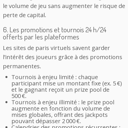
le volume de jeu sans augmenter le risque de
perte de capital.
6. Les promotions et tournois 24 h/24
offerts par les plateformes
Les sites de paris virtuels savent garder
l’intérêt des joueurs grâce à des promotions
permanentes.
Tournois à enjeu limité : chaque
participant mise un montant fixe (ex. 5 €)
et le gagnant reçoit un prize pool de
500 €.
Tournois à enjeu illimité : le prize pool
augmente en fonction du volume de
mises globales, offrant des jackpots
pouvant dépasser 2 000 €.
Calendrier des promotions récurrentes :