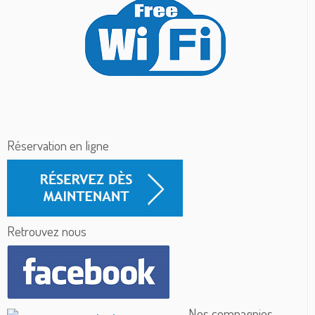
Réservation en ligne
Retrouvez nous
Nos compagnies