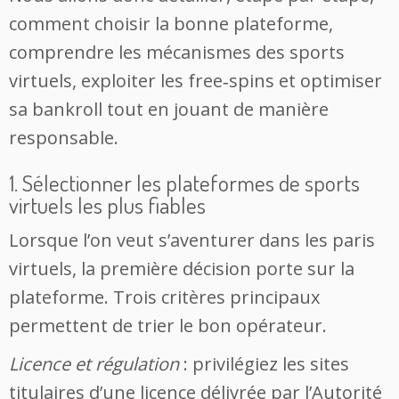
comment choisir la bonne plateforme,
comprendre les mécanismes des sports
virtuels, exploiter les free‑spins et optimiser
sa bankroll tout en jouant de manière
responsable.
1. Sélectionner les plateformes de sports
virtuels les plus fiables
Lorsque l’on veut s’aventurer dans les paris
virtuels, la première décision porte sur la
plateforme. Trois critères principaux
permettent de trier le bon opérateur.
Licence et régulation
: privilégiez les sites
titulaires d’une licence délivrée par l’Autorité