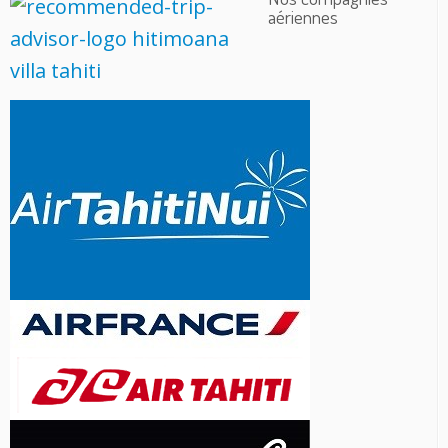
aériennes