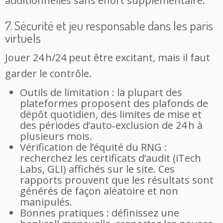
additionnelles sans effort supplémentaire.
7. Sécurité et jeu responsable dans les paris
virtuels
Jouer 24 h/24 peut être excitant, mais il faut
garder le contrôle.
Outils de limitation : la plupart des
plateformes proposent des plafonds de
dépôt quotidien, des limites de mise et
des périodes d’auto‑exclusion de 24 h à
plusieurs mois.
Vérification de l’équité du RNG :
recherchez les certificats d’audit (iTech
Labs, GLI) affichés sur le site. Ces
rapports prouvent que les résultats sont
générés de façon aléatoire et non
manipulés.
Bonnes pratiques : définissez une