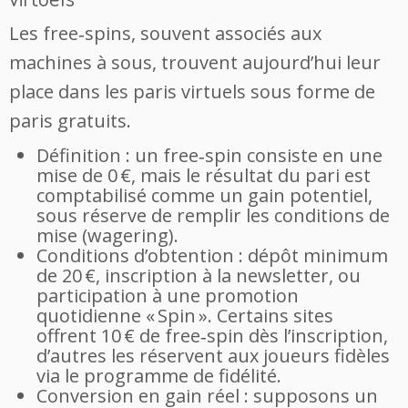
Les free‑spins, souvent associés aux
machines à sous, trouvent aujourd’hui leur
place dans les paris virtuels sous forme de
paris gratuits.
Définition : un free‑spin consiste en une
mise de 0 €, mais le résultat du pari est
comptabilisé comme un gain potentiel,
sous réserve de remplir les conditions de
mise (wagering).
Conditions d’obtention : dépôt minimum
de 20 €, inscription à la newsletter, ou
participation à une promotion
quotidienne « Spin ». Certains sites
offrent 10 € de free‑spin dès l’inscription,
d’autres les réservent aux joueurs fidèles
via le programme de fidélité.
Conversion en gain réel : supposons un