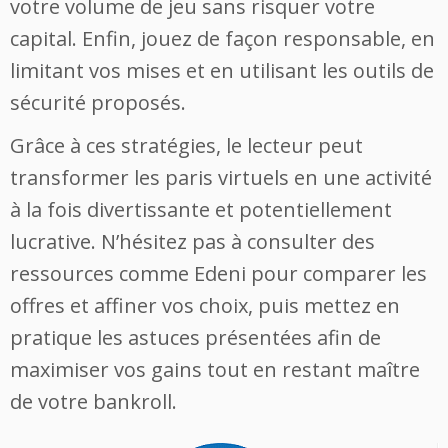
votre volume de jeu sans risquer votre
capital. Enfin, jouez de façon responsable, en
limitant vos mises et en utilisant les outils de
sécurité proposés.
Grâce à ces stratégies, le lecteur peut
transformer les paris virtuels en une activité
à la fois divertissante et potentiellement
lucrative. N’hésitez pas à consulter des
ressources comme Edeni pour comparer les
offres et affiner vos choix, puis mettez en
pratique les astuces présentées afin de
maximiser vos gains tout en restant maître
de votre bankroll.