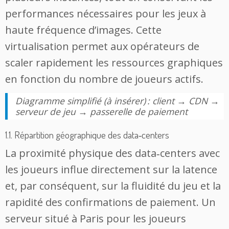
performances nécessaires pour les jeux à
haute fréquence d’images. Cette
virtualisation permet aux opérateurs de
scaler rapidement les ressources graphiques
en fonction du nombre de joueurs actifs.
Diagramme simplifié (à insérer) : client → CDN →
serveur de jeu → passerelle de paiement
1.1. Répartition géographique des data‑centers
La proximité physique des data‑centers avec
les joueurs influe directement sur la latence
et, par conséquent, sur la fluidité du jeu et la
rapidité des confirmations de paiement. Un
serveur situé à Paris pour les joueurs