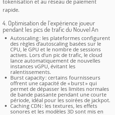
tokenisation et au réseau de paiement
rapide.
4. Optimisation de l’expérience joueur
pendant les pics de trafic du Nouvel An
Autoscaling : les plateformes configurent
des règles d’autoscaling basées sur le
CPU, le GPU et le nombre de sessions
actives. Lors d’un pic de trafic, le cloud
lance automatiquement de nouvelles
instances vGPU, évitant les
ralentissements.
Burst capacity : certains fournisseurs
offrent une capacité de « burst » qui
permet de dépasser les limites normales
de bande passante pendant une courte
période, idéal pour les soirées de jackpot.
Caching CDN : les textures, les effets
sonores et les modèles 3D sont mis en