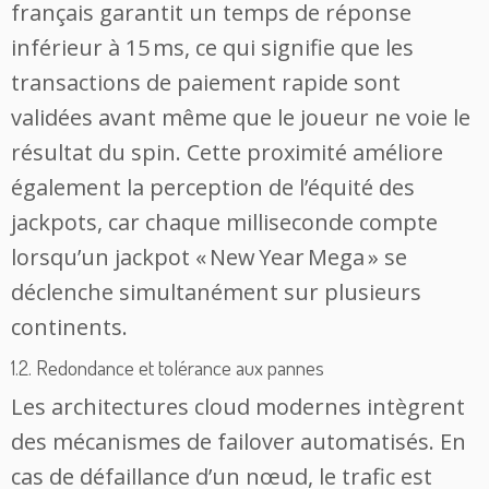
français garantit un temps de réponse
inférieur à 15 ms, ce qui signifie que les
transactions de paiement rapide sont
validées avant même que le joueur ne voie le
résultat du spin. Cette proximité améliore
également la perception de l’équité des
jackpots, car chaque milliseconde compte
lorsqu’un jackpot « New Year Mega » se
déclenche simultanément sur plusieurs
continents.
1.2. Redondance et tolérance aux pannes
Les architectures cloud modernes intègrent
des mécanismes de failover automatisés. En
cas de défaillance d’un nœud, le trafic est