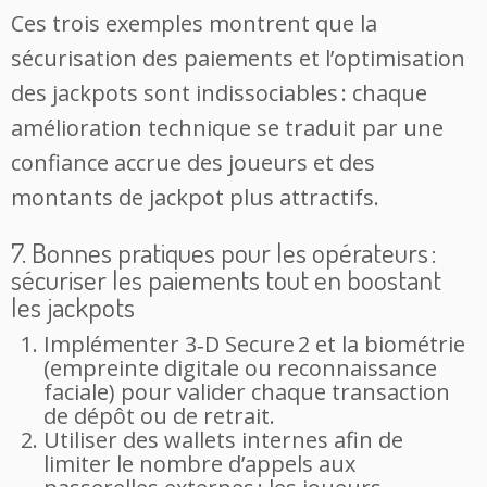
Ces trois exemples montrent que la
sécurisation des paiements et l’optimisation
des jackpots sont indissociables : chaque
amélioration technique se traduit par une
confiance accrue des joueurs et des
montants de jackpot plus attractifs.
7. Bonnes pratiques pour les opérateurs :
sécuriser les paiements tout en boostant
les jackpots
Implémenter 3‑D Secure 2 et la biométrie
(empreinte digitale ou reconnaissance
faciale) pour valider chaque transaction
de dépôt ou de retrait.
Utiliser des wallets internes afin de
limiter le nombre d’appels aux