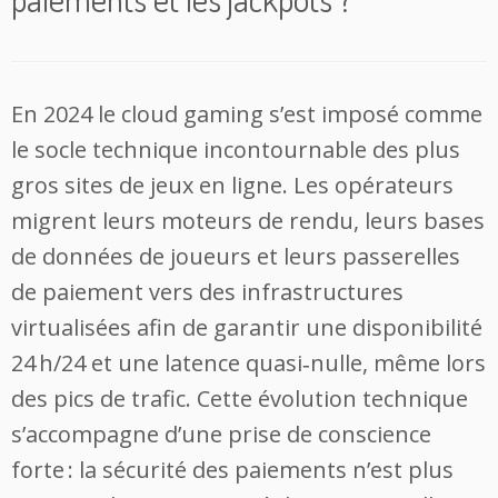
En 2024 le cloud gaming s’est imposé comme
le socle technique incontournable des plus
gros sites de jeux en ligne. Les opérateurs
migrent leurs moteurs de rendu, leurs bases
de données de joueurs et leurs passerelles
de paiement vers des infrastructures
virtualisées afin de garantir une disponibilité
24 h/24 et une latence quasi‑nulle, même lors
des pics de trafic. Cette évolution technique
s’accompagne d’une prise de conscience
forte : la sécurité des paiements n’est plus