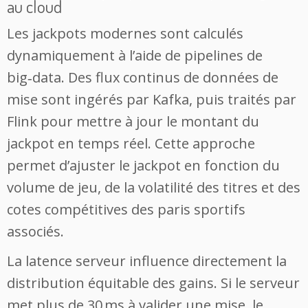
au cloud
Les jackpots modernes sont calculés
dynamiquement à l’aide de pipelines de
big‑data. Des flux continus de données de
mise sont ingérés par Kafka, puis traités par
Flink pour mettre à jour le montant du
jackpot en temps réel. Cette approche
permet d’ajuster le jackpot en fonction du
volume de jeu, de la volatilité des titres et des
cotes compétitives des paris sportifs
associés.
La latence serveur influence directement la
distribution équitable des gains. Si le serveur
met plus de 30 ms à valider une mise, le