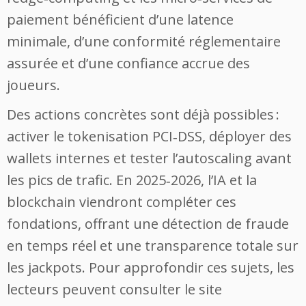
paiement bénéficient d’une latence
minimale, d’une conformité réglementaire
assurée et d’une confiance accrue des
joueurs.
Des actions concrètes sont déjà possibles :
activer le tokenisation PCI‑DSS, déployer des
wallets internes et tester l’autoscaling avant
les pics de trafic. En 2025‑2026, l’IA et la
blockchain viendront compléter ces
fondations, offrant une détection de fraude
en temps réel et une transparence totale sur
les jackpots. Pour approfondir ces sujets, les
lecteurs peuvent consulter le site