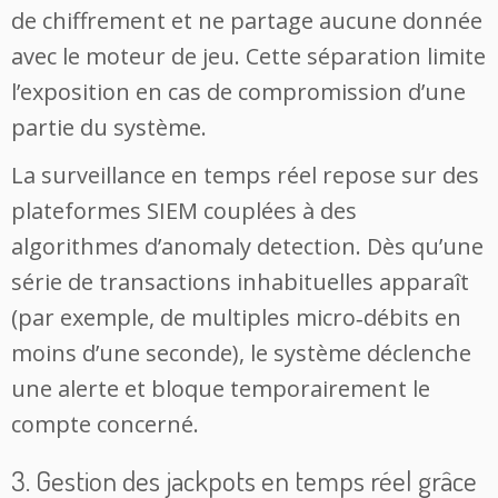
de chiffrement et ne partage aucune donnée
avec le moteur de jeu. Cette séparation limite
l’exposition en cas de compromission d’une
partie du système.
La surveillance en temps réel repose sur des
plateformes SIEM couplées à des
algorithmes d’anomaly detection. Dès qu’une
série de transactions inhabituelles apparaît
(par exemple, de multiples micro‑débits en
moins d’une seconde), le système déclenche
une alerte et bloque temporairement le
compte concerné.
3. Gestion des jackpots en temps réel grâce