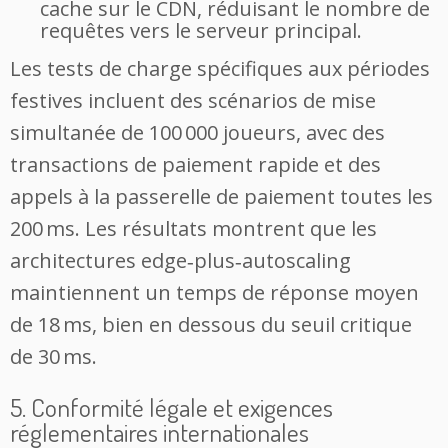
cache sur le CDN, réduisant le nombre de
requêtes vers le serveur principal.
Les tests de charge spécifiques aux périodes
festives incluent des scénarios de mise
simultanée de 100 000 joueurs, avec des
transactions de paiement rapide et des
appels à la passerelle de paiement toutes les
200 ms. Les résultats montrent que les
architectures edge‑plus‑autoscaling
maintiennent un temps de réponse moyen
de 18 ms, bien en dessous du seuil critique
de 30 ms.
5. Conformité légale et exigences
réglementaires internationales