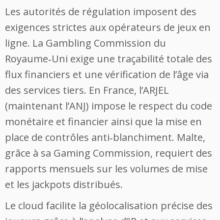
Les autorités de régulation imposent des
exigences strictes aux opérateurs de jeux en
ligne. La Gambling Commission du
Royaume‑Uni exige une traçabilité totale des
flux financiers et une vérification de l’âge via
des services tiers. En France, l’ARJEL
(maintenant l’ANJ) impose le respect du code
monétaire et financier ainsi que la mise en
place de contrôles anti‑blanchiment. Malte,
grâce à sa Gaming Commission, requiert des
rapports mensuels sur les volumes de mise
et les jackpots distribués.
Le cloud facilite la géolocalisation précise des