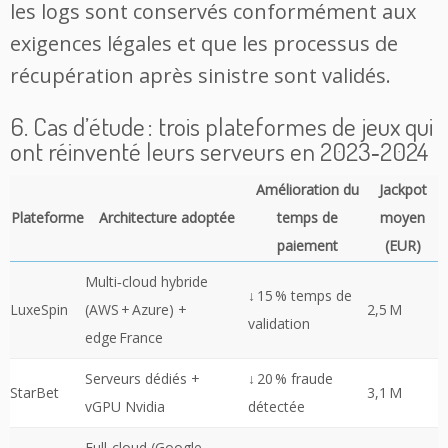
les logs sont conservés conformément aux
exigences légales et que les processus de
récupération après sinistre sont validés.
6. Cas d’étude : trois plateformes de jeux qui
ont réinventé leurs serveurs en 2023‑2024
Amélioration du
Jackpot
Plateforme
Architecture adoptée
temps de
moyen
paiement
(EUR)
Multi‑cloud hybride
↓ 15 % temps de
LuxeSpin
(AWS + Azure) +
2,5 M
validation
edge France
Serveurs dédiés +
↓ 20 % fraude
StarBet
3,1 M
vGPU Nvidia
détectée
Full‑cloud (Google