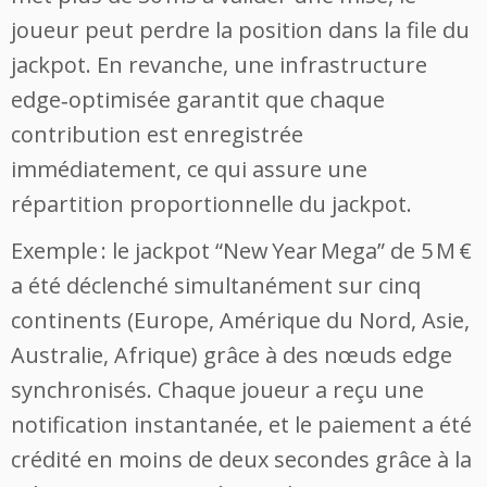
joueur peut perdre la position dans la file du
jackpot. En revanche, une infrastructure
edge‑optimisée garantit que chaque
contribution est enregistrée
immédiatement, ce qui assure une
répartition proportionnelle du jackpot.
Exemple : le jackpot “New Year Mega” de 5 M €
a été déclenché simultanément sur cinq
continents (Europe, Amérique du Nord, Asie,
Australie, Afrique) grâce à des nœuds edge
synchronisés. Chaque joueur a reçu une
notification instantanée, et le paiement a été
crédité en moins de deux secondes grâce à la