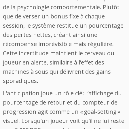
de la psychologie comportementale. Plutôt
que de verser un bonus fixe à chaque
session, le système restitue un pourcentage
des pertes nettes, créant ainsi une
récompense imprévisible mais régulière.
Cette incertitude maintient le cerveau du
joueur en alerte, similaire à l’effet des
machines à sous qui délivrent des gains
sporadiques.
L’anticipation joue un rôle clé : l’affichage du
pourcentage de retour et du compteur de
progression agit comme un « goal‑setting »
visuel. Lorsqu’un joueur voit qu’il ne lui reste