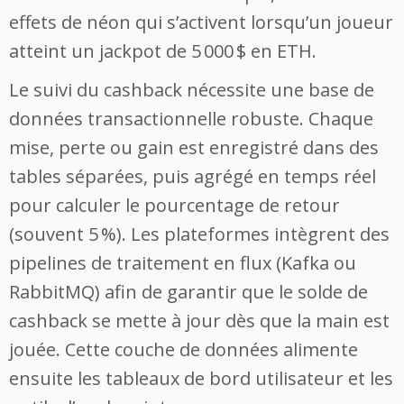
effets de néon qui s’activent lorsqu’un joueur
atteint un jackpot de 5 000 $ en ETH.
Le suivi du cashback nécessite une base de
données transactionnelle robuste. Chaque
mise, perte ou gain est enregistré dans des
tables séparées, puis agrégé en temps réel
pour calculer le pourcentage de retour
(souvent 5 %). Les plateformes intègrent des
pipelines de traitement en flux (Kafka ou
RabbitMQ) afin de garantir que le solde de
cashback se mette à jour dès que la main est
jouée. Cette couche de données alimente
ensuite les tableaux de bord utilisateur et les