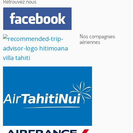
Retrouvez nous
Nos compagnies
aériennes