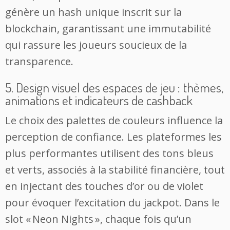
génère un hash unique inscrit sur la
blockchain, garantissant une immutabilité
qui rassure les joueurs soucieux de la
transparence.
5. Design visuel des espaces de jeu : thèmes,
animations et indicateurs de cashback
Le choix des palettes de couleurs influence la
perception de confiance. Les plateformes les
plus performantes utilisent des tons bleus
et verts, associés à la stabilité financière, tout
en injectant des touches d’or ou de violet
pour évoquer l’excitation du jackpot. Dans le
slot « Neon Nights », chaque fois qu’un