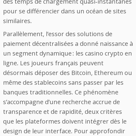
des temps de chargement quasi‑instantanés
pour se différencier dans un océan de sites
similaires.
Parallèlement, l’essor des solutions de
paiement décentralisées a donné naissance à
un segment dynamique : les casino crypto en
ligne. Les joueurs français peuvent
désormais déposer des Bitcoin, Ethereum ou
même des stablecoins sans passer par les
banques traditionnelles. Ce phénomène
s’accompagne d’une recherche accrue de
transparence et de rapidité, deux critères
que les plateformes doivent intégrer dès le
design de leur interface. Pour approfondir