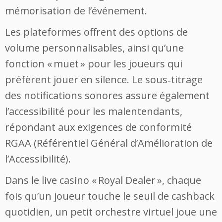
mémorisation de l’événement.
Les plateformes offrent des options de
volume personnalisables, ainsi qu’une
fonction « muet » pour les joueurs qui
préfèrent jouer en silence. Le sous‑titrage
des notifications sonores assure également
l’accessibilité pour les malentendants,
répondant aux exigences de conformité
RGAA (Référentiel Général d’Amélioration de
l’Accessibilité).
Dans le live casino « Royal Dealer », chaque
fois qu’un joueur touche le seuil de cashback
quotidien, un petit orchestre virtuel joue une