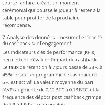
courte fanfare, créant un moment
cérémonial qui pousse le joueur à rester à la
table pour profiter de la prochaine
récompense.
7. Analyse des données : mesurer l’efficacité
du cashback sur l’engagement
Les indicateurs clés de performance (KPIs)
permettent d’évaluer l’impact du cashback.
Le taux de rétention à 7 jours passe de 38 % à
45 % lorsqu’un programme de cashback de
5 % est activé. La valeur moyenne du pari
(AVP) augmente de 0,12 BTC à 0,18 BTC, et la
fréquence des dépôts post‑cashback grimpe
de 1,3 à 1,9 fois par semaine.