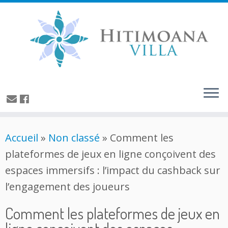
Accueil
»
Non classé
»
Comment les
plateformes de jeux en ligne conçoivent des
espaces immersifs : l’impact du cashback sur
l’engagement des joueurs
Comment les plateformes de jeux en