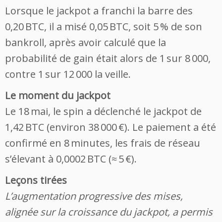
Lorsque le jackpot a franchi la barre des
0,20 BTC, il a misé 0,05 BTC, soit 5 % de son
bankroll, après avoir calculé que la
probabilité de gain était alors de 1 sur 8 000,
contre 1 sur 12 000 la veille.
Le moment du jackpot
Le 18 mai, le spin a déclenché le jackpot de
1,42 BTC (environ 38 000 €). Le paiement a été
confirmé en 8 minutes, les frais de réseau
s’élevant à 0,0002 BTC (≈ 5 €).
Leçons tirées
L’augmentation progressive des mises,
alignée sur la croissance du jackpot, a permis