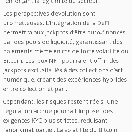
renforçant la légitimité du secteur.
Les perspectives d’évolution sont
prometteuses. L’intégration de la DeFi
permettra aux jackpots d’être auto‑financés
par des pools de liquidité, garantissant des
paiements même en cas de forte volatilité du
Bitcoin. Les jeux NFT pourraient offrir des
jackpots exclusifs liés à des collections d’art
numérique, créant des expériences hybrides
entre collection et pari.
Cependant, les risques restent réels. Une
régulation accrue pourrait imposer des
exigences KYC plus strictes, réduisant
l’anonymat partiel. La volatilité du Bitcoin