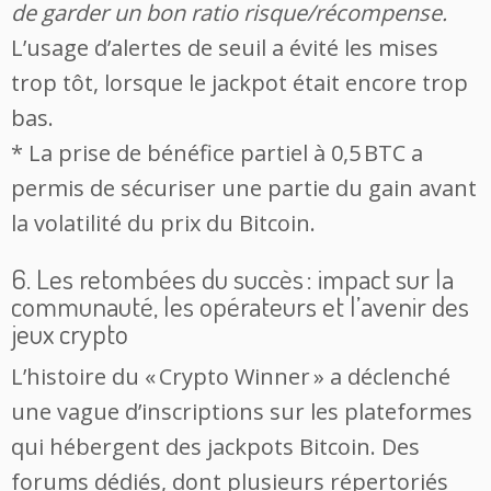
de garder un bon ratio risque/récompense.
L’usage d’alertes de seuil a évité les mises
trop tôt, lorsque le jackpot était encore trop
bas.
* La prise de bénéfice partiel à 0,5 BTC a
permis de sécuriser une partie du gain avant
la volatilité du prix du Bitcoin.
6. Les retombées du succès : impact sur la
communauté, les opérateurs et l’avenir des
jeux crypto
L’histoire du « Crypto Winner » a déclenché
une vague d’inscriptions sur les plateformes
qui hébergent des jackpots Bitcoin. Des
forums dédiés, dont plusieurs répertoriés