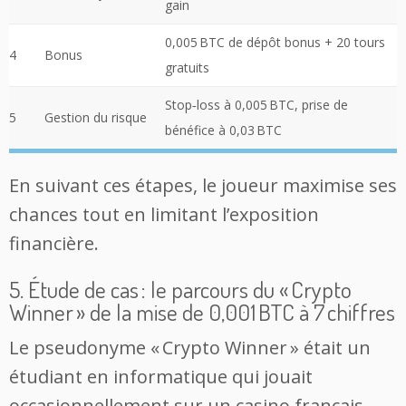
gain
0,005 BTC de dépôt bonus + 20 tours
4
Bonus
gratuits
Stop‑loss à 0,005 BTC, prise de
5
Gestion du risque
bénéfice à 0,03 BTC
En suivant ces étapes, le joueur maximise ses
chances tout en limitant l’exposition
financière.
5. Étude de cas : le parcours du « Crypto
Winner » de la mise de 0,001 BTC à 7 chiffres
Le pseudonyme « Crypto Winner » était un
étudiant en informatique qui jouait
occasionnellement sur un casino français