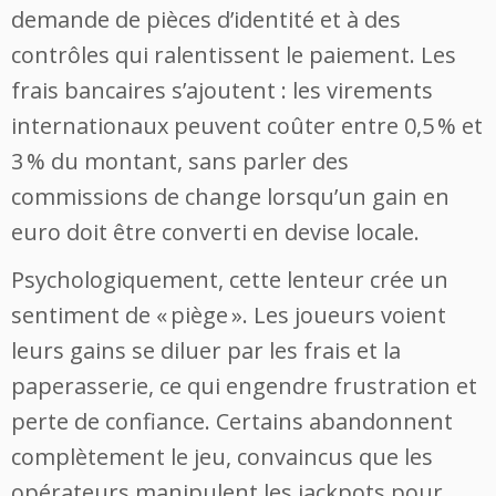
demande de pièces d’identité et à des
contrôles qui ralentissent le paiement. Les
frais bancaires s’ajoutent : les virements
internationaux peuvent coûter entre 0,5 % et
3 % du montant, sans parler des
commissions de change lorsqu’un gain en
euro doit être converti en devise locale.
Psychologiquement, cette lenteur crée un
sentiment de « piège ». Les joueurs voient
leurs gains se diluer par les frais et la
paperasserie, ce qui engendre frustration et
perte de confiance. Certains abandonnent
complètement le jeu, convaincus que les
opérateurs manipulent les jackpots pour