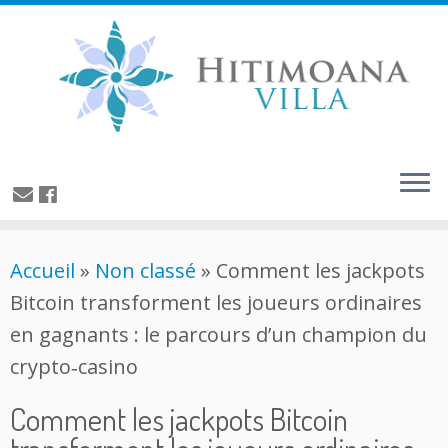
Accueil
»
Non classé
»
Comment les jackpots
Bitcoin transforment les joueurs ordinaires
en gagnants : le parcours d’un champion du
crypto‑casino
Comment les jackpots Bitcoin