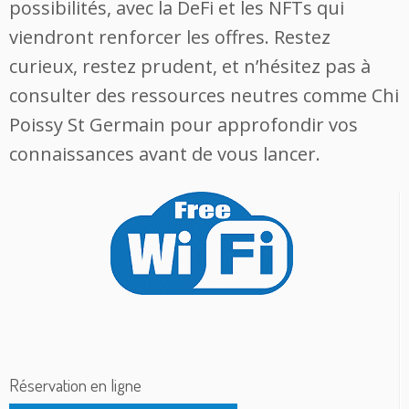
possibilités, avec la DeFi et les NFTs qui
viendront renforcer les offres. Restez
curieux, restez prudent, et n’hésitez pas à
consulter des ressources neutres comme Chi
Poissy St Germain pour approfondir vos
connaissances avant de vous lancer.
Réservation en ligne