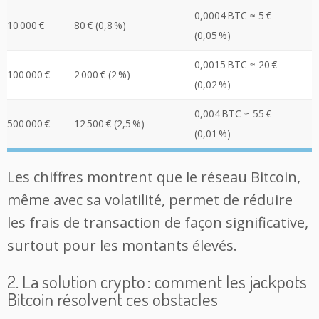
0,0004 BTC ≈ 5 €
10 000 €
80 € (0,8 %)
(0,05 %)
0,0015 BTC ≈ 20 €
100 000 €
2 000 € (2 %)
(0,02 %)
0,004 BTC ≈ 55 €
500 000 €
12 500 € (2,5 %)
(0,01 %)
Les chiffres montrent que le réseau Bitcoin,
même avec sa volatilité, permet de réduire
les frais de transaction de façon significative,
surtout pour les montants élevés.
2. La solution crypto : comment les jackpots
Bitcoin résolvent ces obstacles