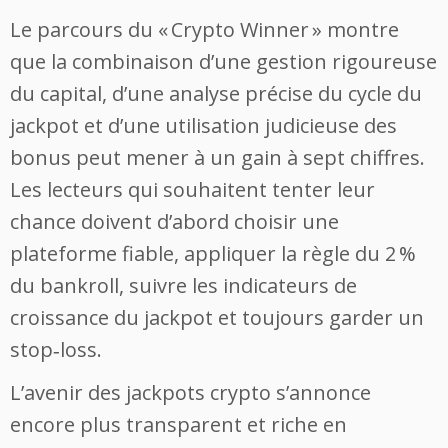
Le parcours du « Crypto Winner » montre
que la combinaison d’une gestion rigoureuse
du capital, d’une analyse précise du cycle du
jackpot et d’une utilisation judicieuse des
bonus peut mener à un gain à sept chiffres.
Les lecteurs qui souhaitent tenter leur
chance doivent d’abord choisir une
plateforme fiable, appliquer la règle du 2 %
du bankroll, suivre les indicateurs de
croissance du jackpot et toujours garder un
stop‑loss.
L’avenir des jackpots crypto s’annonce
encore plus transparent et riche en