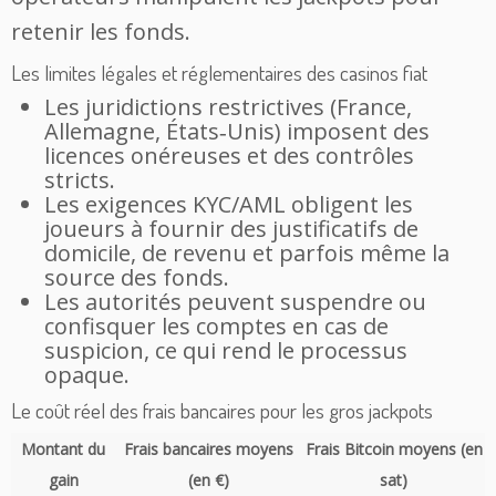
retenir les fonds.
Les limites légales et réglementaires des casinos fiat
Les juridictions restrictives (France,
Allemagne, États‑Unis) imposent des
licences onéreuses et des contrôles
stricts.
Les exigences KYC/AML obligent les
joueurs à fournir des justificatifs de
domicile, de revenu et parfois même la
source des fonds.
Les autorités peuvent suspendre ou
confisquer les comptes en cas de
suspicion, ce qui rend le processus
opaque.
Le coût réel des frais bancaires pour les gros jackpots
Montant du
Frais bancaires moyens
Frais Bitcoin moyens (en
gain
(en €)
sat)