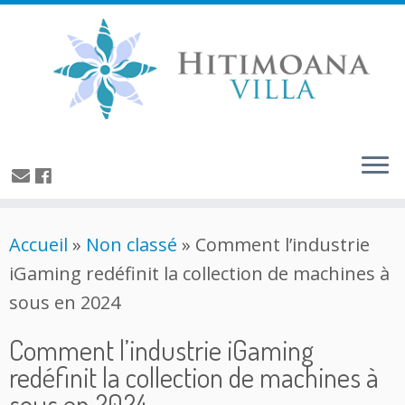
Accueil
»
Non classé
»
Comment l’industrie
iGaming redéfinit la collection de machines à
sous en 2024
Comment l’industrie iGaming
redéfinit la collection de machines à
sous en 2024