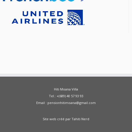
Hiti Moana Villa
Tel.: +(689) 40 57 93 93
Email : pensionhitimoana@gmail.com
Site web créé par
Tahiti Nerd