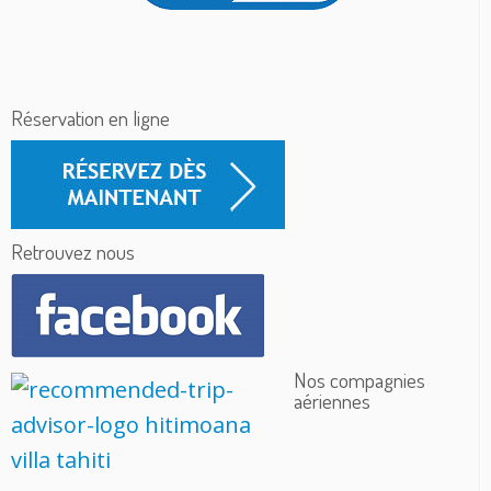
Réservation en ligne
Retrouvez nous
Nos compagnies
aériennes