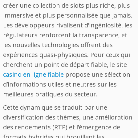
créer une collection de slots plus riche, plus
immersive et plus personnalisée que jamais.
Les développeurs rivalisent d’ingéniosité, les
régulateurs renforcent la transparence, et
les nouvelles technologies offrent des
expériences quasi‑physiques. Pour ceux qui
cherchent un point de départ fiable, le site
casino en ligne fiable
propose une sélection
d’informations utiles et neutres sur les
meilleures pratiques du secteur.
Cette dynamique se traduit par une
diversification des thèmes, une amélioration
des rendements (RTP) et l’émergence de
formats hybrides qui brouillent les