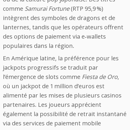
comme
Samurai Fortune
(RTP 95,9 %)
intègrent des symboles de dragons et de
lanternes, tandis que les opérateurs offrent
des options de paiement via e‑wallets
populaires dans la région.
En Amérique latine, la préférence pour les
jackpots progressifs se traduit par
l’émergence de slots comme
Fiesta de Oro
,
où un jackpot de 1 million d’euros est
alimenté par les mises de plusieurs casinos
partenaires. Les joueurs apprécient
également la possibilité de retrait instantané
via des services de paiement mobile