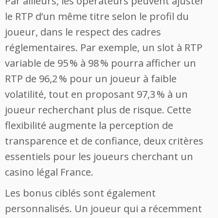
Par ailleurs, les opérateurs peuvent ajuster
le RTP d’un même titre selon le profil du
joueur, dans le respect des cadres
réglementaires. Par exemple, un slot à RTP
variable de 95 % à 98 % pourra afficher un
RTP de 96,2 % pour un joueur à faible
volatilité, tout en proposant 97,3 % à un
joueur recherchant plus de risque. Cette
flexibilité augmente la perception de
transparence et de confiance, deux critères
essentiels pour les joueurs cherchant un
casino légal France.
Les bonus ciblés sont également
personnalisés. Un joueur qui a récemment