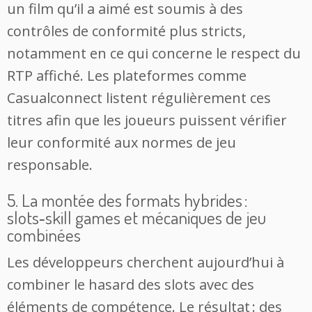
un film qu’il a aimé est soumis à des
contrôles de conformité plus stricts,
notamment en ce qui concerne le respect du
RTP affiché. Les plateformes comme
Casualconnect listent régulièrement ces
titres afin que les joueurs puissent vérifier
leur conformité aux normes de jeu
responsable.
5. La montée des formats hybrides :
slots‑skill games et mécaniques de jeu
combinées
Les développeurs cherchent aujourd’hui à
combiner le hasard des slots avec des
éléments de compétence. Le résultat : des