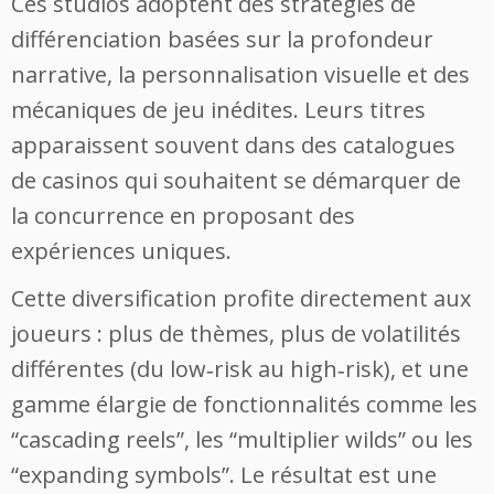
Ces studios adoptent des stratégies de
différenciation basées sur la profondeur
narrative, la personnalisation visuelle et des
mécaniques de jeu inédites. Leurs titres
apparaissent souvent dans des catalogues
de casinos qui souhaitent se démarquer de
la concurrence en proposant des
expériences uniques.
Cette diversification profite directement aux
joueurs : plus de thèmes, plus de volatilités
différentes (du low‑risk au high‑risk), et une
gamme élargie de fonctionnalités comme les
“cascading reels”, les “multiplier wilds” ou les
“expanding symbols”. Le résultat est une