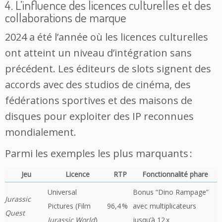
4. L’influence des licences culturelles et des
collaborations de marque
2024 a été l’année où les licences culturelles
ont atteint un niveau d’intégration sans
précédent. Les éditeurs de slots signent des
accords avec des studios de cinéma, des
fédérations sportives et des maisons de
disques pour exploiter des IP reconnues
mondialement.
Parmi les exemples les plus marquants :
Jeu
Licence
RTP
Fonctionnalité phare
Universal
Bonus “Dino Rampage”
Jurassic
Pictures (Film
96,4 %
avec multiplicateurs
Quest
Jurassic World
)
jusqu’à 12 x