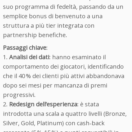
suo programma di fedeltà, passando da un
semplice bonus di benvenuto a una
struttura a più tier integrata con
partnership benefiche.
Passaggi chiave
:
1.
Analisi dei dati
: hanno esaminato il
comportamento dei giocatori, identificando
che il 40 % dei clienti più attivi abbandonava
dopo sei mesi per mancanza di premi
progressivi.
2.
Redesign dell’esperienza
: è stata
introdotta una scala a quattro livelli (Bronze,
Silver, Gold, Platinum) con cash‑back