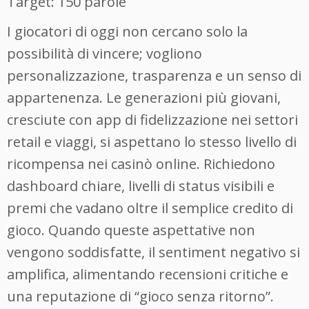
Target: 150 parole
I giocatori di oggi non cercano solo la
possibilità di vincere; vogliono
personalizzazione, trasparenza e un senso di
appartenenza. Le generazioni più giovani,
cresciute con app di fidelizzazione nei settori
retail e viaggi, si aspettano lo stesso livello di
ricompensa nei casinò online. Richiedono
dashboard chiare, livelli di status visibili e
premi che vadano oltre il semplice credito di
gioco. Quando queste aspettative non
vengono soddisfatte, il sentiment negativo si
amplifica, alimentando recensioni critiche e
una reputazione di “gioco senza ritorno”.