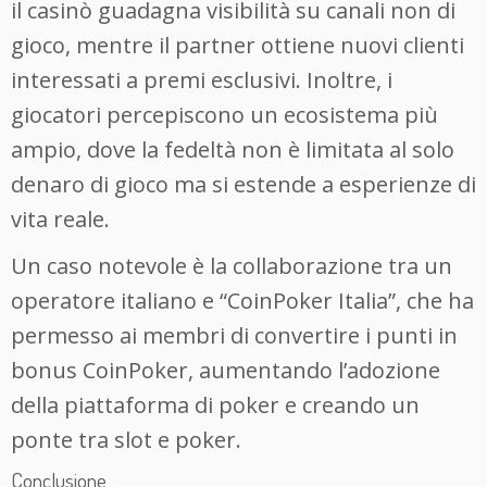
il casinò guadagna visibilità su canali non di
gioco, mentre il partner ottiene nuovi clienti
interessati a premi esclusivi. Inoltre, i
giocatori percepiscono un ecosistema più
ampio, dove la fedeltà non è limitata al solo
denaro di gioco ma si estende a esperienze di
vita reale.
Un caso notevole è la collaborazione tra un
operatore italiano e “CoinPoker Italia”, che ha
permesso ai membri di convertire i punti in
bonus CoinPoker, aumentando l’adozione
della piattaforma di poker e creando un
ponte tra slot e poker.
Conclusione