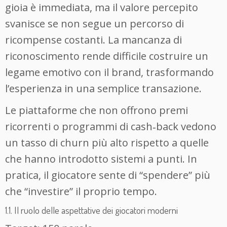
gioia è immediata, ma il valore percepito
svanisce se non segue un percorso di
ricompense costanti. La mancanza di
riconoscimento rende difficile costruire un
legame emotivo con il brand, trasformando
l’esperienza in una semplice transazione.
Le piattaforme che non offrono premi
ricorrenti o programmi di cash‑back vedono
un tasso di churn più alto rispetto a quelle
che hanno introdotto sistemi a punti. In
pratica, il giocatore sente di “spendere” più
che “investire” il proprio tempo.
1.1. Il ruolo delle aspettative dei giocatori moderni