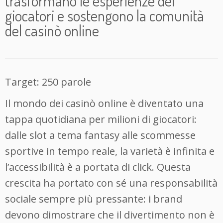
trasformano le esperienze dei
giocatori e sostengono la comunità
del casinò online
Target: 250 parole
Il mondo dei casinò online è diventato una
tappa quotidiana per milioni di giocatori:
dalle slot a tema fantasy alle scommesse
sportive in tempo reale, la varietà è infinita e
l’accessibilità è a portata di click. Questa
crescita ha portato con sé una responsabilità
sociale sempre più pressante: i brand
devono dimostrare che il divertimento non è