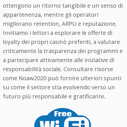
ottengono un ritorno tangibile e un senso di
appartenenza, mentre gli operatori
migliorano retention, ARPU e reputazione.
Invitiamo i lettori a esplorare le offerte di
loyalty dei propri casinò preferiti, a valutare
criticamente la trasparenza dei programmi e
a partecipare attivamente alle iniziative di
responsabilità sociale. Consultare risorse
come Noaw2020 può fornire ulteriori spunti
su come il settore stia evolvendo verso un
futuro più responsabile e gratificante.