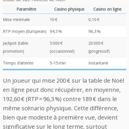
Paramètre
Casino physique
Casino en ligne
Mise minimale
10 €
0,10 €
RTP moyen (European)
94,5 %
96,3 %
Jackpot (table
5 000 €
20 000 €
promotion)
(occasionnel)
(progressif)
Temps d’attente
5‑15 min
Instantané
Un joueur qui mise 200 € sur la table de Noël
en ligne peut donc récupérer, en moyenne,
192,60 € (RTP = 96,3 %) contre 189 € dans le
même scénario physique. Cette différence,
bien que modeste à première vue, devient
significative sur le long terme, surtout