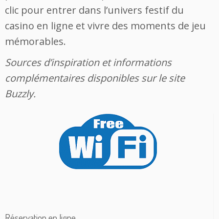
clic pour entrer dans l’univers festif du
casino en ligne et vivre des moments de jeu
mémorables.
Sources d’inspiration et informations
complémentaires disponibles sur le site
Buzzly.
Réservation en ligne