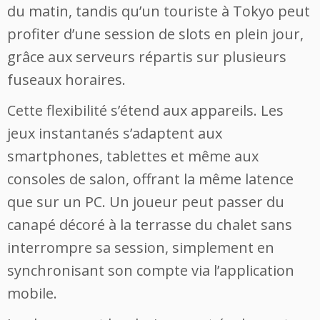
du matin, tandis qu’un touriste à Tokyo peut
profiter d’une session de slots en plein jour,
grâce aux serveurs répartis sur plusieurs
fuseaux horaires.
Cette flexibilité s’étend aux appareils. Les
jeux instantanés s’adaptent aux
smartphones, tablettes et même aux
consoles de salon, offrant la même latence
que sur un PC. Un joueur peut passer du
canapé décoré à la terrasse du chalet sans
interrompre sa session, simplement en
synchronisant son compte via l’application
mobile.