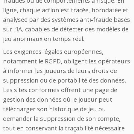
fraudes ou de comportements à risque. En
ligne, chaque action est tracée, horodatée et
analysée par des systèmes anti‑fraude basés
sur l’IA, capables de détecter des modèles de
jeu anormaux en temps réel.
Les exigences légales européennes,
notamment le RGPD, obligent les opérateurs
à informer les joueurs de leurs droits de
suppression ou de portabilité des données.
Les sites conformes offrent une page de
gestion des données où le joueur peut
télécharger son historique de jeu ou
demander la suppression de son compte,
tout en conservant la traçabilité nécessaire