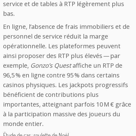
service et de tables à RTP légèrement plus
bas.
En ligne, l’absence de frais immobiliers et de
personnel de service réduit la marge
opérationnelle. Les plateformes peuvent
ainsi proposer des RTP plus élevés — par
exemple,
Gonzo’s Quest
affiche un RTP de
96,5 % en ligne contre 95 % dans certains
casinos physiques. Les jackpots progressifs
bénéficient de contributions plus
importantes, atteignant parfois 10 M € grâce
à la participation massive des joueurs du
monde entier.
Étude de cas : roulette de Noël