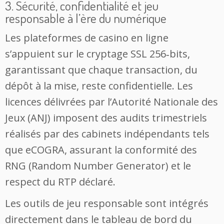
3. Sécurité, confidentialité et jeu
responsable à l’ère du numérique
Les plateformes de casino en ligne
s’appuient sur le cryptage SSL 256‑bits,
garantissant que chaque transaction, du
dépôt à la mise, reste confidentielle. Les
licences délivrées par l’Autorité Nationale des
Jeux (ANJ) imposent des audits trimestriels
réalisés par des cabinets indépendants tels
que eCOGRA, assurant la conformité des
RNG (Random Number Generator) et le
respect du RTP déclaré.
Les outils de jeu responsable sont intégrés
directement dans le tableau de bord du