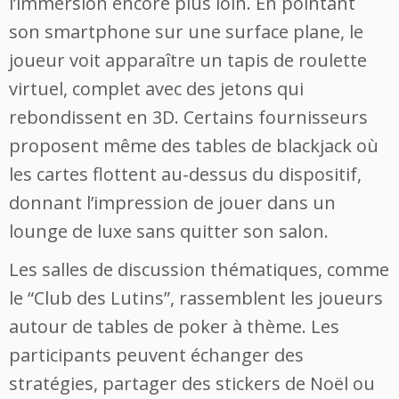
l’immersion encore plus loin. En pointant
son smartphone sur une surface plane, le
joueur voit apparaître un tapis de roulette
virtuel, complet avec des jetons qui
rebondissent en 3D. Certains fournisseurs
proposent même des tables de blackjack où
les cartes flottent au-dessus du dispositif,
donnant l’impression de jouer dans un
lounge de luxe sans quitter son salon.
Les salles de discussion thématiques, comme
le “Club des Lutins”, rassemblent les joueurs
autour de tables de poker à thème. Les
participants peuvent échanger des
stratégies, partager des stickers de Noël ou