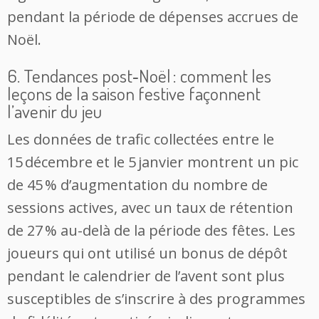
pendant la période de dépenses accrues de
Noël.
6. Tendances post‑Noël : comment les
leçons de la saison festive façonnent
l’avenir du jeu
Les données de trafic collectées entre le
15 décembre et le 5 janvier montrent un pic
de 45 % d’augmentation du nombre de
sessions actives, avec un taux de rétention
de 27 % au-delà de la période des fêtes. Les
joueurs qui ont utilisé un bonus de dépôt
pendant le calendrier de l’avent sont plus
susceptibles de s’inscrire à des programmes