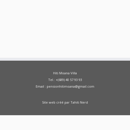
Hiti Moana Villa
Tel.: +(689) 40 57 93 93
Email : pensionhitimoana@gmail.com
Site web créé par
Tahiti Nerd
Green Moong Sprouts Dosa - Healthy
Breakfast Weight Loss Recipe Sprouted Green