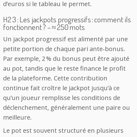
d’euros si le tableau le permet.
H2 3 : Les jackpots progressifs : comment ils
fonctionnent ? – ≈ 250 mots
Un jackpot progressif est alimenté par une
petite portion de chaque pari ante‑bonus.
Par exemple, 2 % du bonus peut être ajouté
au pot, tandis que le reste finance le profit
de la plateforme. Cette contribution
continue fait croître le jackpot jusqu’à ce
qu’un joueur remplisse les conditions de
déclenchement, généralement une paire ou
meilleure.
Le pot est souvent structuré en plusieurs