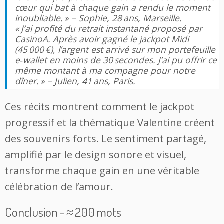
cœur qui bat à chaque gain a rendu le moment
inoubliable. »
– Sophie, 28 ans, Marseille.
« J’ai profité du retrait instantané proposé par
CasinoA. Après avoir gagné le jackpot Midi
(45 000 €), l’argent est arrivé sur mon portefeuille
e‑wallet en moins de 30 secondes. J’ai pu offrir ce
même montant à ma compagne pour notre
dîner. »
– Julien, 41 ans, Paris.
Ces récits montrent comment le jackpot
progressif et la thématique Valentine créent
des souvenirs forts. Le sentiment partagé,
amplifié par le design sonore et visuel,
transforme chaque gain en une véritable
célébration de l’amour.
Conclusion – ≈ 200 mots