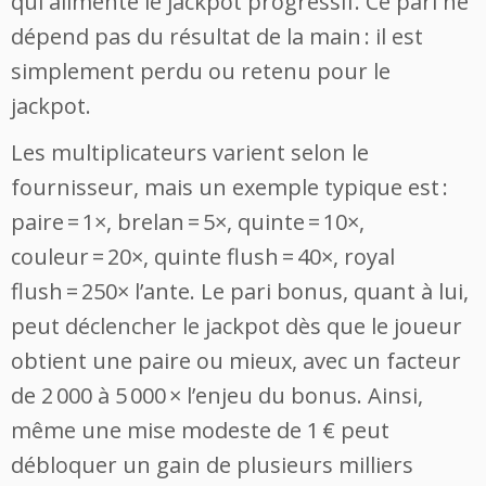
qui alimente le jackpot progressif. Ce pari ne
dépend pas du résultat de la main : il est
simplement perdu ou retenu pour le
jackpot.
Les multiplicateurs varient selon le
fournisseur, mais un exemple typique est :
paire = 1×, brelan = 5×, quinte = 10×,
couleur = 20×, quinte flush = 40×, royal
flush = 250× l’ante. Le pari bonus, quant à lui,
peut déclencher le jackpot dès que le joueur
obtient une paire ou mieux, avec un facteur
de 2 000 à 5 000 × l’enjeu du bonus. Ainsi,
même une mise modeste de 1 € peut
débloquer un gain de plusieurs milliers