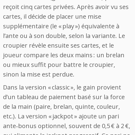
reçoit cinq cartes privées. Après avoir vu ses
cartes, il décide de placer une mise
supplémentaire (le « play ») équivalente à
l’ante ou à son double, selon la variante. Le
croupier révèle ensuite ses cartes, et le
joueur compare les deux mains : un brelan
ou mieux suffit pour battre le croupier,
sinon la mise est perdue.
Dans la version « classic », le gain provient
d’un tableau de paiement basé sur la force
de la main (paire, brelan, quinte, couleur,
etc.). La version « jackpot » ajoute un pari
ante‑bonus optionnel, souvent de 0,5 € à 2 €,