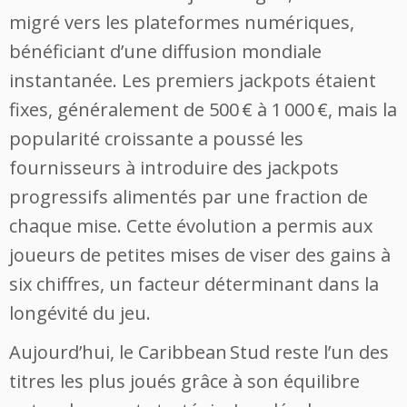
migré vers les plateformes numériques,
bénéficiant d’une diffusion mondiale
instantanée. Les premiers jackpots étaient
fixes, généralement de 500 € à 1 000 €, mais la
popularité croissante a poussé les
fournisseurs à introduire des jackpots
progressifs alimentés par une fraction de
chaque mise. Cette évolution a permis aux
joueurs de petites mises de viser des gains à
six chiffres, un facteur déterminant dans la
longévité du jeu.
Aujourd’hui, le Caribbean Stud reste l’un des
titres les plus joués grâce à son équilibre