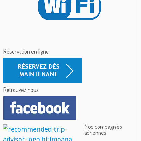
Réservation en ligne
Retrouvez nous
Nos compagnies
aériennes