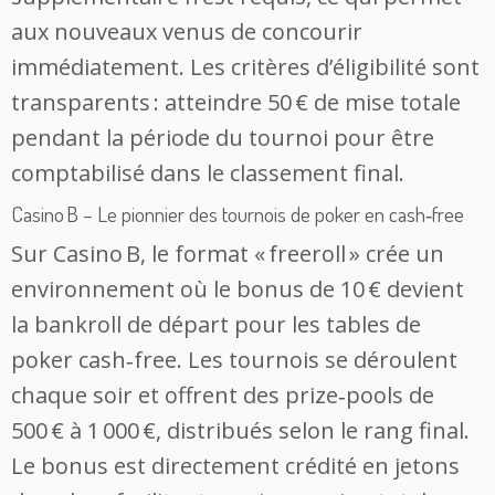
aux nouveaux venus de concourir
immédiatement. Les critères d’éligibilité sont
transparents : atteindre 50 € de mise totale
pendant la période du tournoi pour être
comptabilisé dans le classement final.
Casino B – Le pionnier des tournois de poker en cash‑free
Sur Casino B, le format « freeroll » crée un
environnement où le bonus de 10 € devient
la bankroll de départ pour les tables de
poker cash‑free. Les tournois se déroulent
chaque soir et offrent des prize‑pools de
500 € à 1 000 €, distribués selon le rang final.
Le bonus est directement crédité en jetons