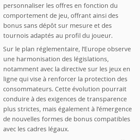
personnaliser les offres en fonction du
comportement de jeu, offrant ainsi des
bonus sans dépôt sur mesure et des
tournois adaptés au profil du joueur.
Sur le plan réglementaire, l’Europe observe
une harmonisation des législations,
notamment avec la directive sur les jeux en
ligne qui vise à renforcer la protection des
consommateurs. Cette évolution pourrait
conduire à des exigences de transparence
plus strictes, mais également à l’émergence
de nouvelles formes de bonus compatibles
avec les cadres légaux.