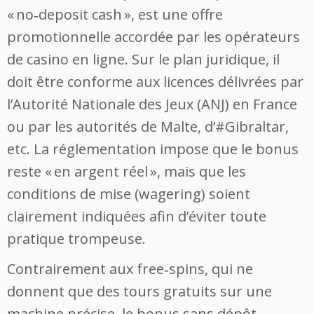
« no‑deposit cash », est une offre
promotionnelle accordée par les opérateurs
de casino en ligne. Sur le plan juridique, il
doit être conforme aux licences délivrées par
l’Autorité Nationale des Jeux (ANJ) en France
ou par les autorités de Malte, d’#Gibraltar,
etc. La réglementation impose que le bonus
reste « en argent réel », mais que les
conditions de mise (wagering) soient
clairement indiquées afin d’éviter toute
pratique trompeuse.
Contrairement aux free‑spins, qui ne
donnent que des tours gratuits sur une
machine précise, le bonus sans dépôt