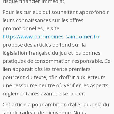
risque financier immédiat.
Pour les curieux qui souhaitent approfondir
leurs connaissances sur les offres
promotionnelles, le site
https://www.patrimoines-saint-omer.fr/
propose des articles de fond sur la
législation française du jeu et les bonnes
pratiques de consommation responsable. Ce
lien apparaît dès les trente premiers
pourcent du texte, afin d’offrir aux lecteurs
une ressource neutre où vérifier les aspects
réglementaires avant de se lancer.
Cet article a pour ambition d’aller au‑delà du
simple cadeau de bienvenue. Nous