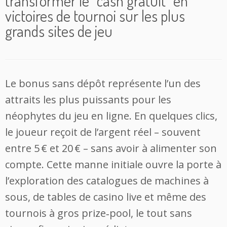
transformer le “cash gratuit” en
victoires de tournoi sur les plus
grands sites de jeu
Le bonus sans dépôt représente l’un des
attraits les plus puissants pour les
néophytes du jeu en ligne. En quelques clics,
le joueur reçoit de l’argent réel – souvent
entre 5 € et 20 € – sans avoir à alimenter son
compte. Cette manne initiale ouvre la porte à
l’exploration des catalogues de machines à
sous, de tables de casino live et même des
tournois à gros prize‑pool, le tout sans