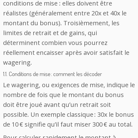
conditions de mise : elles doivent être
réalistes (généralement entre 20x et 40x le
montant du bonus). Troisièmement, les
limites de retrait et de gains, qui
déterminent combien vous pourrez
réellement encaisser après avoir satisfait le
wagering.
1.1. Conditions de mise : comment les décoder
Le wagering, ou exigences de mise, indique le
nombre de fois que le montant du bonus
doit être joué avant qu’un retrait soit
possible. Un exemple classique : 30x le bonus
de 10 € signifie qu’il faut miser 300 € au total.
Pour calculer rapidement le montant à