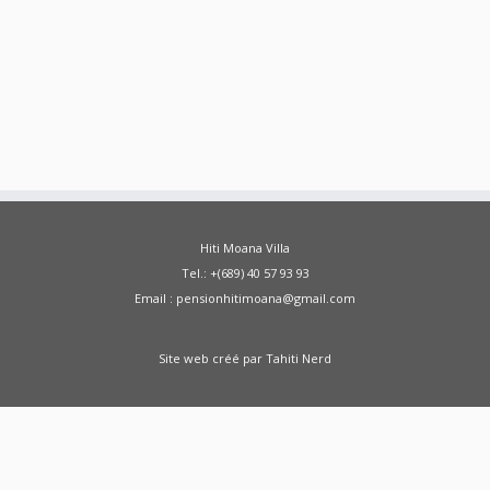
Hiti Moana Villa
Tel.: +(689) 40 57 93 93
Email : pensionhitimoana@gmail.com
Site web créé par
Tahiti Nerd
Green Moong Sprouts Dosa - Healthy
Breakfast Weight Loss Recipe Sprouted Green