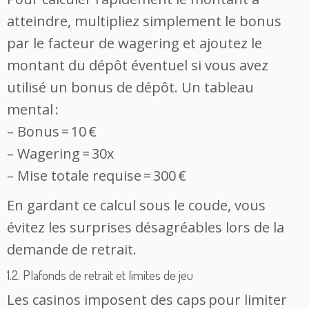
atteindre, multipliez simplement le bonus
par le facteur de wagering et ajoutez le
montant du dépôt éventuel si vous avez
utilisé un bonus de dépôt. Un tableau
mental :
– Bonus = 10 €
– Wagering = 30x
– Mise totale requise = 300 €
En gardant ce calcul sous le coude, vous
évitez les surprises désagréables lors de la
demande de retrait.
1.2. Plafonds de retrait et limites de jeu
Les casinos imposent des caps pour limiter