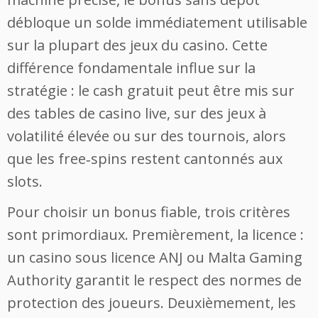
débloque un solde immédiatement utilisable
sur la plupart des jeux du casino. Cette
différence fondamentale influe sur la
stratégie : le cash gratuit peut être mis sur
des tables de casino live, sur des jeux à
volatilité élevée ou sur des tournois, alors
que les free‑spins restent cantonnés aux
slots.
Pour choisir un bonus fiable, trois critères
sont primordiaux. Premièrement, la licence :
un casino sous licence ANJ ou Malta Gaming
Authority garantit le respect des normes de
protection des joueurs. Deuxièmement, les