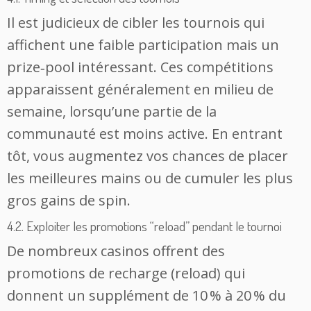
Il est judicieux de cibler les tournois qui
affichent une faible participation mais un
prize‑pool intéressant. Ces compétitions
apparaissent généralement en milieu de
semaine, lorsqu’une partie de la
communauté est moins active. En entrant
tôt, vous augmentez vos chances de placer
les meilleures mains ou de cumuler les plus
gros gains de spin.
4.2. Exploiter les promotions “reload” pendant le tournoi
De nombreux casinos offrent des
promotions de recharge (reload) qui
donnent un supplément de 10 % à 20 % du