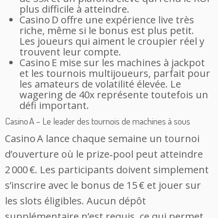
plus difficile à atteindre.
Casino D offre une expérience live très
riche, même si le bonus est plus petit.
Les joueurs qui aiment le croupier réel y
trouvent leur compte.
Casino E mise sur les machines à jackpot
et les tournois multijoueurs, parfait pour
les amateurs de volatilité élevée. Le
wagering de 40x représente toutefois un
défi important.
Casino A – Le leader des tournois de machines à sous
Casino A lance chaque semaine un tournoi
d’ouverture où le prize‑pool peut atteindre
2 000 €. Les participants doivent simplement
s’inscrire avec le bonus de 15 € et jouer sur
les slots éligibles. Aucun dépôt
supplémentaire n’est requis, ce qui permet