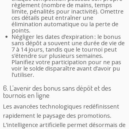
règlement (nombre de mains, temps
limite, pénalités pour inactivité). Omettre
ces détails peut entraîner une
élimination automatique ou la perte de
points.
Négliger les dates d’expiration : le bonus
sans dépôt a souvent une durée de vie de
7 à 14 jours, tandis que le tournoi peut
s’étendre sur plusieurs semaines.
Planifiez votre participation pour ne pas
voir le solde disparaître avant d’avoir pu
l’utiliser.
6. L’avenir des bonus sans dépôt et des
tournois en ligne
Les avancées technologiques redéfinissent
rapidement le paysage des promotions.
L’intelligence artificielle permet désormais de