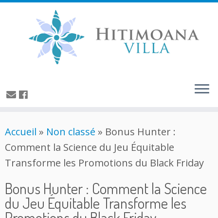
Accueil
»
Non classé
»
Bonus Hunter :
Comment la Science du Jeu Équitable
Transforme les Promotions du Black Friday
Bonus Hunter : Comment la Science
du Jeu Équitable Transforme les
Promotions du Black Friday