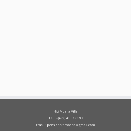
Hiti Moana Villa
Tel.: +(689) 40 57 93 93
Email : pensionhitimoana@gmail.com