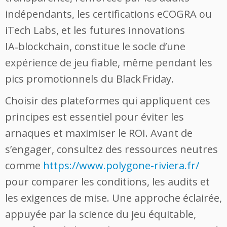
indépendants, les certifications eCOGRA ou
iTech Labs, et les futures innovations
IA‑blockchain, constitue le socle d’une
expérience de jeu fiable, même pendant les
pics promotionnels du Black Friday.
Choisir des plateformes qui appliquent ces
principes est essentiel pour éviter les
arnaques et maximiser le ROI. Avant de
s’engager, consultez des ressources neutres
comme
https://www.polygone-riviera.fr/
pour comparer les conditions, les audits et
les exigences de mise. Une approche éclairée,
appuyée par la science du jeu équitable,