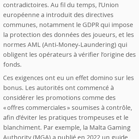
contradictoires. Au fil du temps, l’Union
européenne a introduit des directives
communes, notamment le GDPR qui impose
la protection des données des joueurs, et les
normes AML (Anti‑Money‑Laundering) qui
obligent les opérateurs à vérifier l’origine des
fonds.
Ces exigences ont eu un effet domino sur les
bonus. Les autorités ont commencé à
considérer les promotions comme des
« offres commerciales » soumises à contrôle,
afin d’éviter les pratiques trompeuses et le
blanchiment. Par exemple, la Malta Gaming
Authority (MGA) a publié en 2022 un guide