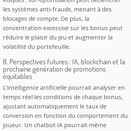
les systèmes anti‑fraude, menant à des
blocages de compte. De plus, la
concentration excessive sur les bonus peut
réduire le plaisir du jeu et augmenter la
volatilité du portefeuille.
8. Perspectives futures : IA, blockchain et la
prochaine génération de promotions
équitables
L’intelligence artificielle pourrait analyser en
temps réel les conditions de chaque bonus,
ajustant automatiquement le taux de
conversion en fonction du comportement du
joueur. Un chatbot IA pourrait même