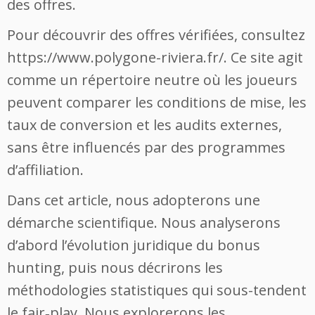
des offres.
Pour découvrir des offres vérifiées, consultez
https://www.polygone-riviera.fr/. Ce site agit
comme un répertoire neutre où les joueurs
peuvent comparer les conditions de mise, les
taux de conversion et les audits externes,
sans être influencés par des programmes
d’affiliation.
Dans cet article, nous adopterons une
démarche scientifique. Nous analyserons
d’abord l’évolution juridique du bonus
hunting, puis nous décrirons les
méthodologies statistiques qui sous-tendent
le fair‑play. Nous explorerons les