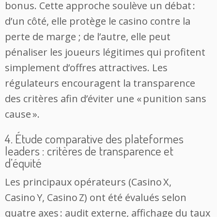
bonus. Cette approche soulève un débat :
d’un côté, elle protège le casino contre la
perte de marge ; de l’autre, elle peut
pénaliser les joueurs légitimes qui profitent
simplement d’offres attractives. Les
régulateurs encouragent la transparence
des critères afin d’éviter une « punition sans
cause ».
4. Étude comparative des plateformes
leaders : critères de transparence et
d’équité
Les principaux opérateurs (Casino X,
Casino Y, Casino Z) ont été évalués selon
quatre axes : audit externe, affichage du taux