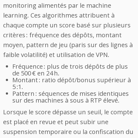
monitoring alimentés par le machine
learning. Ces algorithmes attribuent à
chaque compte un score basé sur plusieurs
critères : fréquence des dépôts, montant
moyen, pattern de jeu (paris sur des lignes à
faible volatilité) et utilisation de VPN.
Fréquence : plus de trois dépôts de plus
de 500 € en 24 h.
Montant : ratio dépôt/bonus supérieur à
5 :1.
Pattern : séquences de mises identiques
sur des machines à sous à RTP élevé.
Lorsque le score dépasse un seuil, le compte
est placé en revue et peut subir une
suspension temporaire ou la confiscation du