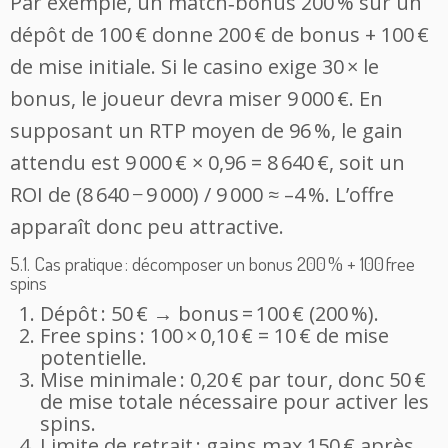
Par exemple, un match‑bonus 200 % sur un
dépôt de 100 € donne 200 € de bonus + 100 €
de mise initiale. Si le casino exige 30 × le
bonus, le joueur devra miser 9 000 €. En
supposant un RTP moyen de 96 %, le gain
attendu est 9 000 € × 0,96 = 8 640 €, soit un
ROI de (8 640 − 9 000) / 9 000 ≈ –4 %. L’offre
apparaît donc peu attractive.
5.1. Cas pratique : décomposer un bonus 200 % + 100 free
spins
Dépôt : 50 € → bonus = 100 € (200 %).
Free spins : 100 × 0,10 € = 10 € de mise
potentielle.
Mise minimale : 0,20 € par tour, donc 50 €
de mise totale nécessaire pour activer les
spins.
Limite de retrait : gains max 150 € après