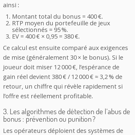
ainsi :
Montant total du bonus = 400 €.
RTP moyen du portefeuille de jeux
sélectionnés = 95 %.
EV = 400 € × 0,95 = 380 €.
Ce calcul est ensuite comparé aux exigences
de mise (généralement 30 × le bonus). Si le
joueur doit miser 12 000 €, l’espérance de
gain réel devient 380 € / 12 000 € ≈ 3,2 % de
retour, un chiffre qui révèle rapidement si
l’offre est réellement profitable.
3. Les algorithmes de détection de l’abus de
bonus : prévention ou punition ?
Les opérateurs déploient des systèmes de