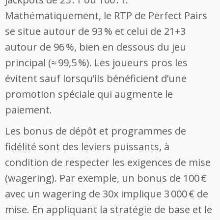
Mathématiquement, le RTP de Perfect Pairs
se situe autour de 93 % et celui de 21+3
autour de 96 %, bien en dessous du jeu
principal (≈ 99,5 %). Les joueurs pros les
évitent sauf lorsqu’ils bénéficient d’une
promotion spéciale qui augmente le
paiement.
Les bonus de dépôt et programmes de
fidélité sont des leviers puissants, à
condition de respecter les exigences de mise
(wagering). Par exemple, un bonus de 100 €
avec un wagering de 30x implique 3 000 € de
mise. En appliquant la stratégie de base et le