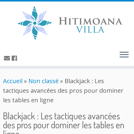
Accueil
»
Non classé
»
Blackjack : Les
tactiques avancées des pros pour dominer
les tables en ligne
Blackjack : Les tactiques avancées
des pros pour dominer les tables en
ligne