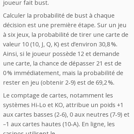
joueur fait bust.
Calculer la probabilité de bust à chaque
décision est une première étape. Sur un jeu
à six jeux, la probabilité de tirer une carte de
valeur 10 (10, J, Q, K) est d’environ 30,8 %.
Ainsi, si le joueur possède 12 et demande
une carte, la chance de dépasser 21 est de
0 % immédiatement, mais la probabilité de
rester en jeu (obtenir 2‑9) est de 69,2 %.
Le comptage de cartes, notamment les
systèmes Hi‑Lo et KO, attribue un poids +1
aux cartes basses (2‑6), 0 aux neutres (7‑9) et
–1 aux cartes hautes (10‑A). En ligne, les
casinos utilisent le