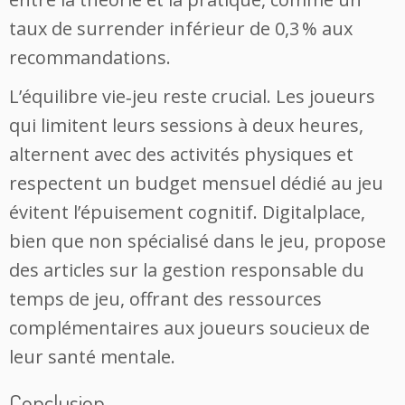
taux de surrender inférieur de 0,3 % aux
recommandations.
L’équilibre vie‑jeu reste crucial. Les joueurs
qui limitent leurs sessions à deux heures,
alternent avec des activités physiques et
respectent un budget mensuel dédié au jeu
évitent l’épuisement cognitif. Digitalplace,
bien que non spécialisé dans le jeu, propose
des articles sur la gestion responsable du
temps de jeu, offrant des ressources
complémentaires aux joueurs soucieux de
leur santé mentale.
Conclusion