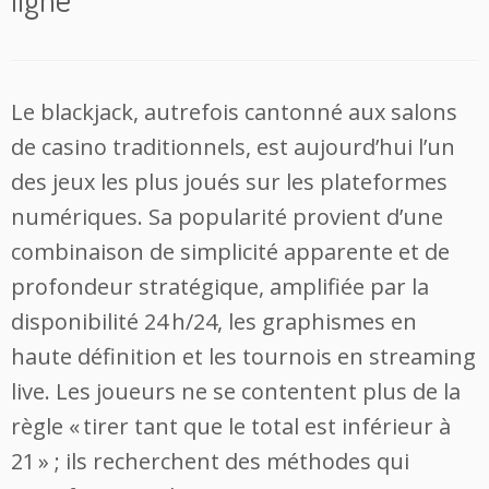
Le blackjack, autrefois cantonné aux salons
de casino traditionnels, est aujourd’hui l’un
des jeux les plus joués sur les plateformes
numériques. Sa popularité provient d’une
combinaison de simplicité apparente et de
profondeur stratégique, amplifiée par la
disponibilité 24 h/24, les graphismes en
haute définition et les tournois en streaming
live. Les joueurs ne se contentent plus de la
règle « tirer tant que le total est inférieur à
21 » ; ils recherchent des méthodes qui