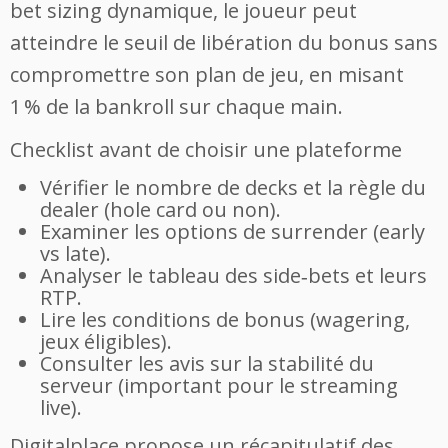
bet sizing dynamique, le joueur peut
atteindre le seuil de libération du bonus sans
compromettre son plan de jeu, en misant
1 % de la bankroll sur chaque main.
Checklist avant de choisir une plateforme
Vérifier le nombre de decks et la règle du
dealer (hole card ou non).
Examiner les options de surrender (early
vs late).
Analyser le tableau des side‑bets et leurs
RTP.
Lire les conditions de bonus (wagering,
jeux éligibles).
Consulter les avis sur la stabilité du
serveur (important pour le streaming
live).
Digitalplace propose un récapitulatif des