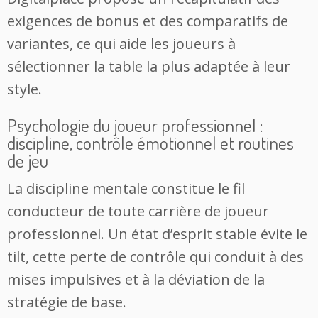
exigences de bonus et des comparatifs de
variantes, ce qui aide les joueurs à
sélectionner la table la plus adaptée à leur
style.
Psychologie du joueur professionnel :
discipline, contrôle émotionnel et routines
de jeu
La discipline mentale constitue le fil
conducteur de toute carrière de joueur
professionnel. Un état d’esprit stable évite le
tilt, cette perte de contrôle qui conduit à des
mises impulsives et à la déviation de la
stratégie de base.