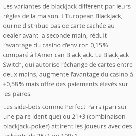
Les variantes de blackjack diffèrent par leurs
règles de la maison. L’European Blackjack,
qui ne distribue pas de carte cachée au
dealer avant la seconde main, réduit
l’avantage du casino d’environ 0,15 %
comparé à l’American Blackjack. Le Blackjack
Switch, qui autorise l’échange de cartes entre
deux mains, augmente l’avantage du casino à
+0,58 % mais offre des paiements élevés sur
les paires.
Les side‑bets comme Perfect Pairs (pari sur
une paire identique) ou 21+3 (combinaison
blackjack‑poker) attirent les joueurs avec des
jackpots de 25 : 1 ou 100 : 1.