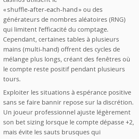
« shuffle‑after‑each‑hand » ou des
générateurs de nombres aléatoires (RNG)
qui limitent l’efficacité du comptage.
Cependant, certaines tables à plusieurs
mains (multi‑hand) offrent des cycles de
mélange plus longs, créant des fenêtres où
le compte reste positif pendant plusieurs
tours.
Exploiter les situations à espérance positive
sans se faire bannir repose sur la discrétion.
Un joueur professionnel ajuste légèrement
son bet sizing lorsque le compte dépasse +2,
mais évite les sauts brusques qui