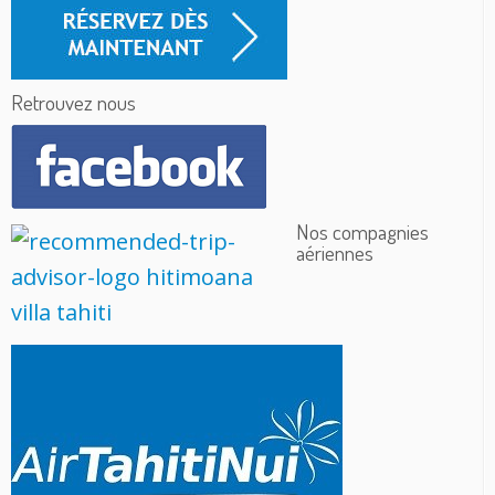
Retrouvez nous
Nos compagnies
aériennes