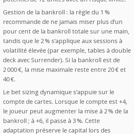
Gestion de la bankroll : la règle du 1 %
recommande de ne jamais miser plus d’un
pour cent de la bankroll totale sur une main,
tandis que le 2 % s’applique aux sessions à
volatilité élevée (par exemple, tables à double
deck avec Surrender). Si la bankroll est de
2 000 €, la mise maximale reste entre 20 € et
40 €.
Le bet sizing dynamique s’appuie sur le
compte de cartes. Lorsque le compte est +4,
le joueur peut augmenter la mise à 2 % de la
bankroll ; à +6, il passe à 3 %. Cette
adaptation préserve le capital lors des