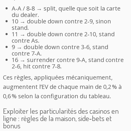
A‑A / 8‑8 → split, quelle que soit la carte
du dealer.
10 → double down contre 2‑9, sinon
stand.
11 → double down contre 2‑10, stand
contre As.
9 → double down contre 3‑6, stand
contre 7‑A.
16 → surrender contre 9‑A, stand contre
2‑6, hit contre 7‑8.
Ces règles, appliquées mécaniquement,
augmentent l’EV de chaque main de 0,2 % à
0,6 % selon la configuration du tableau.
Exploiter les particularités des casinos en
ligne : règles de la maison, side‑bets et
bonus