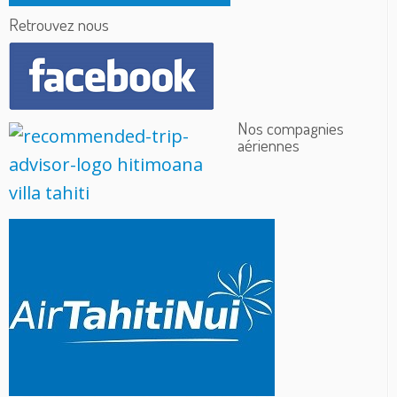
Retrouvez nous
Nos compagnies
aériennes