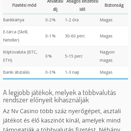
Átváltási
Átlagos kifizetési
Fizetési mód
Biztonság
díj
idő
Bankkártya
0‑2 %
1‑2 óra
Magas
E‑tárca (Skrill,
0‑1 %
30‑60 perc
Magas
Neteller)
Kriptovaluta (BTC,
Nagyon
0 %
5‑15 perc
ETH)
magas
Banki átutalás
0‑3 %
1‑3 nap
Magas
A legjobb játékok, melyek a többvalutás
rendszer előnyeit kihasználják
Az Nv Casino több száz nyerőgépet, asztali
játékot és élő kaszinót kínál, amelyek mind
támogatják a többvalutás fizetést. Néhány