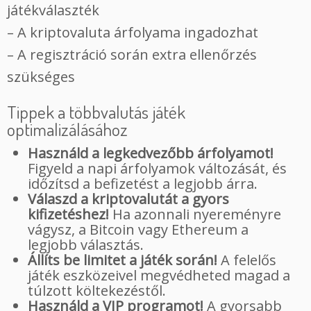
játékválaszték
– A kriptovaluta árfolyama ingadozhat
– A regisztráció során extra ellenőrzés
szükséges
Tippek a többvalutás játék
optimalizálásához
Használd a legkedvezőbb árfolyamot!
Figyeld a napi árfolyamok változását, és
időzítsd a befizetést a legjobb árra.
Válaszd a kriptovalutát a gyors
kifizetéshez!
Ha azonnali nyereményre
vágysz, a Bitcoin vagy Ethereum a
legjobb választás.
Állíts be limitet a játék során!
A felelős
játék eszközeivel megvédheted magad a
túlzott költekezéstől.
Használd a VIP programot!
A gyorsabb