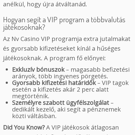
anélkül, hogy újra átváltanád.
Hogyan segít a VIP program a többvalutás
játékosoknak?
Az Nv Casino VIP programja extra jutalmakat
és gyorsabb kifizetéseket kínál a hűséges
játékosoknak. A program fő előnyei:
Exkluzív bónuszok
– magasabb befizetési
arányok, több ingyenes pörgetés.
Gyorsabb kifizetési határidők
– VIP tagok
esetén a kifizetés akár 2 perc alatt
megtörténik.
Személyre szabott ügyfélszolgálat
–
dedikált kezelő, aki segít a pénznemek
közti váltásban.
Did You Know?
A VIP játékosok átlagosan