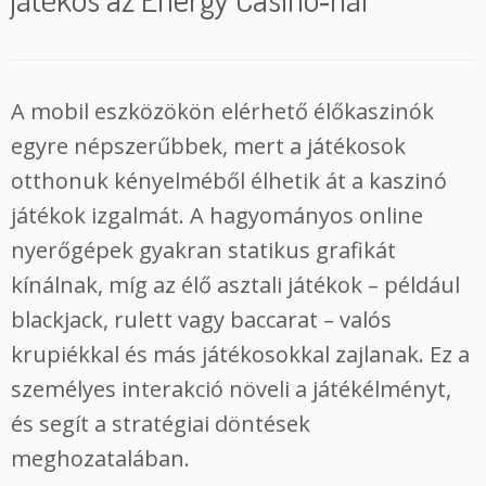
A mobil eszközökön elérhető élőkaszinók
egyre népszerűbbek, mert a játékosok
otthonuk kényelméből élhetik át a kaszinó
játékok izgalmát. A hagyományos online
nyerőgépek gyakran statikus grafikát
kínálnak, míg az élő asztali játékok – például
blackjack, rulett vagy baccarat – valós
krupiékkal és más játékosokkal zajlanak. Ez a
személyes interakció növeli a játékélményt,
és segít a stratégiai döntések
meghozatalában.