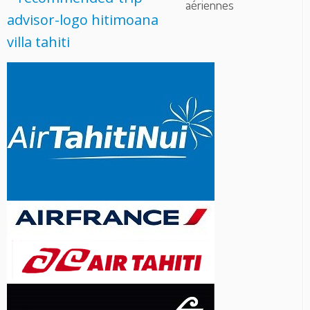
aériennes