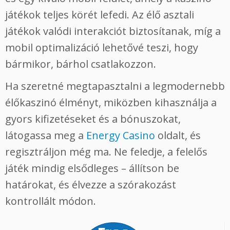
játékok teljes körét lefedi. Az élő asztali
játékok valódi interakciót biztosítanak, míg a
mobil optimalizáció lehetővé teszi, hogy
bármikor, bárhol csatlakozzon.
Ha szeretné megtapasztalni a legmodernebb
élőkaszinó élményt, miközben kihasználja a
gyors kifizetéseket és a bónuszokat,
látogassa meg a
Energy Casino
oldalt, és
regisztráljon még ma. Ne feledje, a felelős
játék mindig elsődleges – állítson be
határokat, és élvezze a szórakozást
kontrollált módon.