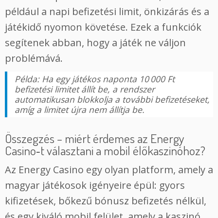
például a napi befizetési limit, önkizárás és a
játékidő nyomon követése. Ezek a funkciók
segítenek abban, hogy a játék ne váljon
problémává.
Példa: Ha egy játékos naponta 10 000 Ft
befizetési limitet állít be, a rendszer
automatikusan blokkolja a további befizetéseket,
amíg a limitet újra nem állítja be.
Összegzés – miért érdemes az Energy
Casino‑t választani a mobil élőkaszinóhoz?
Az Energy Casino egy olyan platform, amely a
magyar játékosok igényeire épül: gyors
kifizetések, bőkezű bónusz befizetés nélkül,
és egy kiváló mobil felület, amely a kaszinó