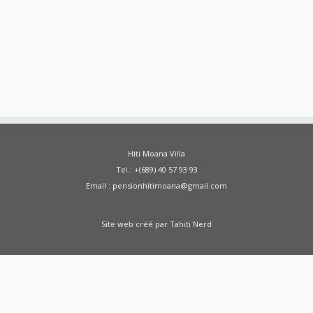
Hiti Moana Villa
Tel.: +(689) 40 57 93 93
Email : pensionhitimoana@gmail.com
Site web créé par
Tahiti Nerd
Green Moong Sprouts Dosa - Healthy
Breakfast Weight Loss Recipe Sprouted Green
Moong Dal Pesarattu
how to weight loss