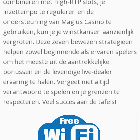
combineren met high‑RTP slots, je
inzettempo te reguleren en de
ondersteuning van Magius Casino te
gebruiken, kun je je winstkansen aanzienlijk
vergroten. Deze zeven bewezen strategieën
helpen zowel beginnende als ervaren spelers
om het meeste uit de aantrekkelijke
bonussen en de levendige live‑dealer
ervaring te halen. Vergeet niet altijd
verantwoord te spelen en je grenzen te
respecteren. Veel succes aan de tafels!