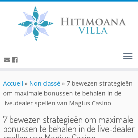
Accueil
»
Non classé
»
7 bewezen strategieën
om maximale bonussen te behalen in de
live‑dealer spellen van Magius Casino
7 bewezen strategieën om maximale
bonussen te behalen in de live‑dealer
spellen van Magius Casino