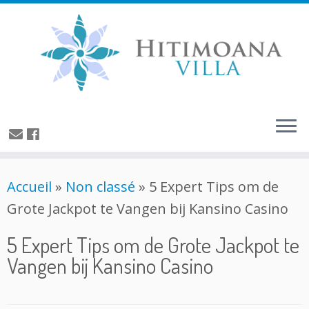
Accueil
»
Non classé
»
5 Expert Tips om de
Grote Jackpot te Vangen bij Kansino Casino
5 Expert Tips om de Grote Jackpot te
Vangen bij Kansino Casino