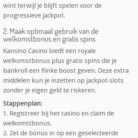
wint terwijl je blijft spelen voor de
progressieve jackpot.
2. Maak optimaal gebruik van de
welkomstbonus en gratis spins
Kansino Casino biedt een royale
welkomstbonus plus gratis spins die je
bankroll een flinke boost geven. Deze extra
middelen kun je inzetten op jackpot‑slots
zonder je eigen geld te riskeren.
Stappenplan:
1. Registreer bij het casino en claim de
welkomstbonus.
2. Zet de bonus in op een geselecteerde