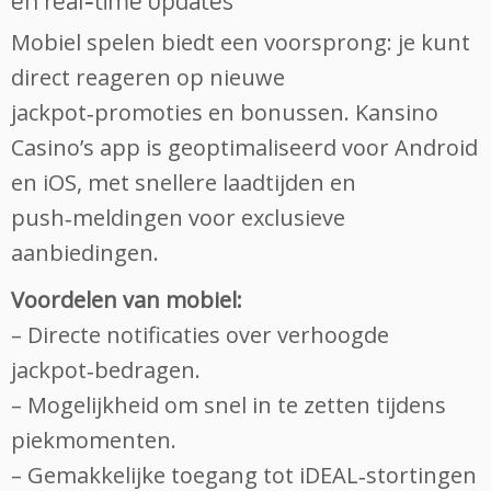
Mobiel spelen biedt een voorsprong: je kunt
direct reageren op nieuwe
jackpot‑promoties en bonussen. Kansino
Casino’s app is geoptimaliseerd voor Android
en iOS, met snellere laadtijden en
push‑meldingen voor exclusieve
aanbiedingen.
Voordelen van mobiel:
– Directe notificaties over verhoogde
jackpot‑bedragen.
– Mogelijkheid om snel in te zetten tijdens
piekmomenten.
– Gemakkelijke toegang tot iDEAL‑stortingen