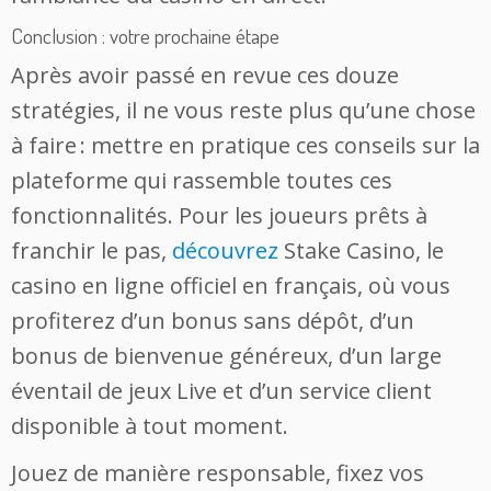
Conclusion : votre prochaine étape
Après avoir passé en revue ces douze
stratégies, il ne vous reste plus qu’une chose
à faire : mettre en pratique ces conseils sur la
plateforme qui rassemble toutes ces
fonctionnalités. Pour les joueurs prêts à
franchir le pas,
découvrez
Stake Casino, le
casino en ligne officiel en français, où vous
profiterez d’un bonus sans dépôt, d’un
bonus de bienvenue généreux, d’un large
éventail de jeux Live et d’un service client
disponible à tout moment.
Jouez de manière responsable, fixez vos