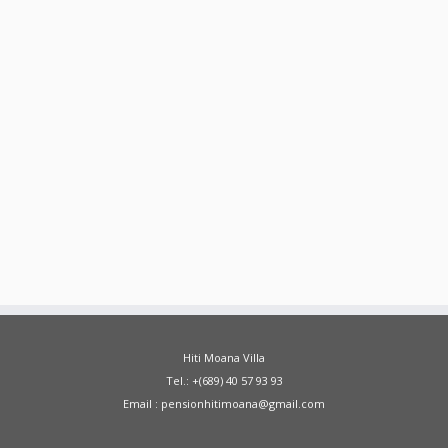
Hiti Moana Villa
Tel.: +(689) 40 57 93 93
Email : pensionhitimoana@gmail.com