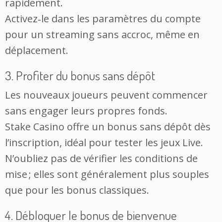
rapidement.
Activez‑le dans les paramètres du compte
pour un streaming sans accroc, même en
déplacement.
3. Profiter du bonus sans dépôt
Les nouveaux joueurs peuvent commencer
sans engager leurs propres fonds.
Stake Casino offre un bonus sans dépôt dès
l’inscription, idéal pour tester les jeux Live.
N’oubliez pas de vérifier les conditions de
mise ; elles sont généralement plus souples
que pour les bonus classiques.
4. Débloquer le bonus de bienvenue