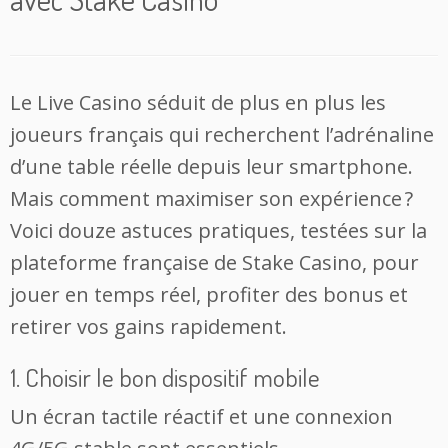
Le Live Casino séduit de plus en plus les
joueurs français qui recherchent l’adrénaline
d’une table réelle depuis leur smartphone.
Mais comment maximiser son expérience ?
Voici douze astuces pratiques, testées sur la
plateforme française de Stake Casino, pour
jouer en temps réel, profiter des bonus et
retirer vos gains rapidement.
1. Choisir le bon dispositif mobile
Un écran tactile réactif et une connexion