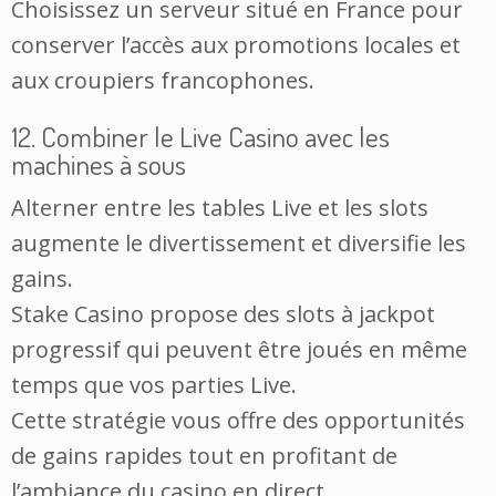
Choisissez un serveur situé en France pour
conserver l’accès aux promotions locales et
aux croupiers francophones.
12. Combiner le Live Casino avec les
machines à sous
Alterner entre les tables Live et les slots
augmente le divertissement et diversifie les
gains.
Stake Casino propose des slots à jackpot
progressif qui peuvent être joués en même
temps que vos parties Live.
Cette stratégie vous offre des opportunités
de gains rapides tout en profitant de
l’ambiance du casino en direct.