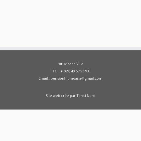
Hiti Moana Villa
Tel.: +(689) 40 57 93 93
Email : pensionhitimoana@gmail.com
Site web créé par
Tahiti Nerd
Green Moong Sprouts Dosa - Healthy
Breakfast Weight Loss Recipe Sprouted Green
Moong Dal Pesarattu
how to weight loss