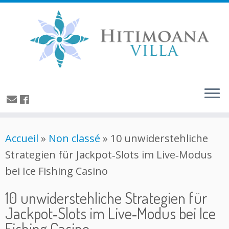
Accueil
»
Non classé
»
10 unwiderstehliche
Strategien für Jackpot‑Slots im Live‑Modus
bei Ice Fishing Casino
10 unwiderstehliche Strategien für
Jackpot‑Slots im Live‑Modus bei Ice
Fishing Casino