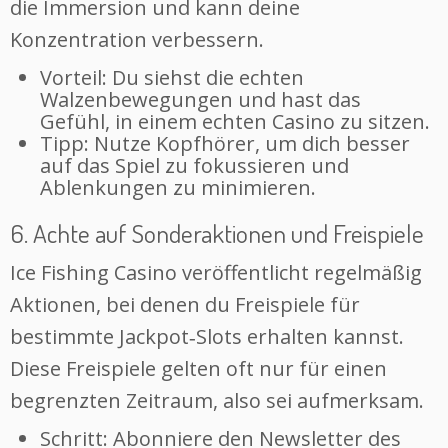
die Immersion und kann deine
Konzentration verbessern.
Vorteil: Du siehst die echten
Walzenbewegungen und hast das
Gefühl, in einem echten Casino zu sitzen.
Tipp: Nutze Kopfhörer, um dich besser
auf das Spiel zu fokussieren und
Ablenkungen zu minimieren.
6. Achte auf Sonderaktionen und Freispiele
Ice Fishing Casino veröffentlicht regelmäßig
Aktionen, bei denen du Freispiele für
bestimmte Jackpot‑Slots erhalten kannst.
Diese Freispiele gelten oft nur für einen
begrenzten Zeitraum, also sei aufmerksam.
Schritt: Abonniere den Newsletter des