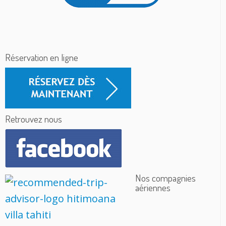
Réservation en ligne
Retrouvez nous
Nos compagnies
aériennes